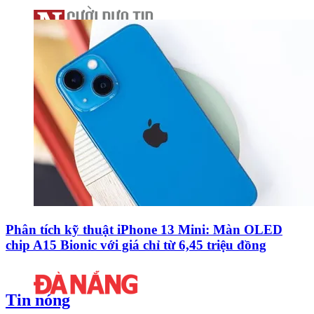
Phân tích kỹ thuật iPhone 13 Mini: Màn OLED
chip A15 Bionic với giá chỉ từ 6,45 triệu đồng
Tin nóng