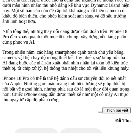
dưới màn hình nhằm thu nhỏ đáng kể khu vực Dynamic Island hiện
nay. Một số báo cáo còn đề cập tới khả năng xuất hiện camera có
khẩu độ biến thiên, cho phép kiểm soát ánh sáng và độ sâu trường
ảnh linh hoạt hơn.
Nhìn tổng thể, những thay đổi đang được đồn đoán trên iPhone 18
Pro đều xoay quanh một mục tiêu chung: xây dựng nền tảng phần
cứng phục vụ AI.
Trong nhiều năm, các hãng smartphone cạnh tranh chủ yếu bằng
camera, vật liệu hay độ mỏng thiết kế. Tuy nhiên, sự bùng nổ của
AI đang buộc các nhà sản xuất phải nhìn nhận lại toàn bộ kiến trúc
thiết bị, từ chip xử lý, hệ thống tản nhiệt cho tới vật liệu khung máy.
iPhone 18 Pro có thể là thế hệ đánh dấu sự chuyển đổi rõ nét nhất
của Apple. Những gam màu mang tính biểu tượng sẽ giúp thiết bị
nổi bật về ngoại hình, nhưng phía sau đó là một thay đổi quan trọng
hơn: Chiếc iPhone đang dần được thiết kế như một cỗ máy AI thực
thụ ngay từ cấp độ phần cứng.
Thích bài viết
Đỗ Tho