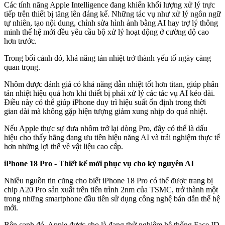
Các tính năng Apple Intelligence đang khiến khối lượng xử lý trực
tiếp trên thiết bị tăng lên đáng kể. Những tác vụ như xử lý ngôn ngữ
tự nhiên, tạo nội dung, chỉnh sửa hình ảnh bằng AI hay trợ lý thông
minh thế hệ mới đều yêu cầu bộ xử lý hoạt động ở cường độ cao
hơn trước.
Trong bối cảnh đó, khả năng tản nhiệt trở thành yếu tố ngày càng
quan trọng.
Nhôm được đánh giá có khả năng dẫn nhiệt tốt hơn titan, giúp phân
tán nhiệt hiệu quả hơn khi thiết bị phải xử lý các tác vụ AI kéo dài.
Điều này có thể giúp iPhone duy trì hiệu suất ổn định trong thời
gian dài mà không gặp hiện tượng giảm xung nhịp do quá nhiệt.
Nếu Apple thực sự đưa nhôm trở lại dòng Pro, đây có thể là dấu
hiệu cho thấy hãng đang ưu tiên hiệu năng AI và trải nghiệm thực tế
hơn những lợi thế về vật liệu cao cấp.
iPhone 18 Pro - Thiết kế mới phục vụ cho kỷ nguyên AI
Nhiều nguồn tin cũng cho biết iPhone 18 Pro có thể được trang bị
chip A20 Pro sản xuất trên tiến trình 2nm của TSMC, trở thành một
trong những smartphone đầu tiên sử dụng công nghệ bán dẫn thế hệ
mới.
Bên cạnh đó, Apple được cho là đang thử nghiệm hệ thống Face ID