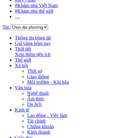
#Khám phá Việt Nam
#Khám phá thế giới
Tin
Thông tin bóng đá
Giá vàng hôm nay
Thời tiết
Xem thêm tiện ích
Thế giới
Xã hội
Thời sự
Giao thông
Môi trường - Khí hậu
Văn hóa
Nghệ thuật
Ẩm thực
Du lịch
Kinh tế
Lao động - Việc làm
Tài chính
Chứng khoán
Kinh doanh
Giáo dục