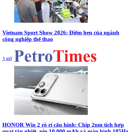
Vietnam Sport Show 2026: Điểm hẹn của ngành
công nghiệp thể thao
3 giờ
HONOR Win 2 rò rỉ cấu hình: Chip 2nm tích hợp
quạt tản nhiệt, pin 10.000 mAh và màn hình 185Hz