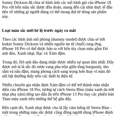
Sonny Dickson đã chia sẻ hình ảnh các mô hình giả của iPhone 18
Pro với bốn màu sắc được đồn đoán, mang đến cái nhìn thực tế đầu
tiên về những gì người dùng có thể mong đợi từ dòng sản phẩm
này.
Loạt màu sắc mới hé lộ trước ngày ra mắt
Theo các hình ảnh mô phỏng (dummy model) được chia sẻ bởi
leaker Sonny Dickson và nhiều nguồn tin từ chuỗi cung ứng,
iPhone 18 Pro có thể được bán ra với bốn tùy chọn màu gồm Đỏ
anh đào, Xanh nhạt, Bạc và Xám đậm.
Trong đó, Đỏ anh đào đang nhận được nhiều sự quan tâm nhất. Đây
được mô tả là sắc đỏ rượu vang pha trộn giữa tông burgundy, tím
sẫm và nâu đậm, mang phong cách sang trọng hơn thay vì màu đỏ
nổi bật thường thấy trên các thiết bị điện tử.
Nhiều chuyên gia nhận định Xám đậm có thể trở thành màu nhận
diện của iPhone 18 Pro, tương tự cách Sierra Blue (màu xanh da trời
nhạt pha xám) từng tạo dấu ấn trên iPhone 13 Pro hay các phiên bản
Titan màu xanh trên những thế hệ gần đây.
Bên cạnh đó, Xanh nhạt được cho là lấy cảm hứng từ Sierra Blue -
một trong những màu sắc được cộng đồng người dùng iPhone đánh