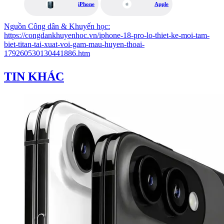
iPhone
Apple
Nguồn
Công dân & Khuyến học
:
https://congdankhuyenhoc.vn/iphone-18-pro-lo-thiet-ke-moi-tam-
biet-titan-tai-xuat-voi-gam-mau-huyen-thoai-
179260530130441886.htm
TIN KHÁC