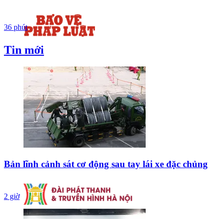
36 phút
Tin mới
Bản lĩnh cảnh sát cơ động sau tay lái xe đặc chủng
2 giờ