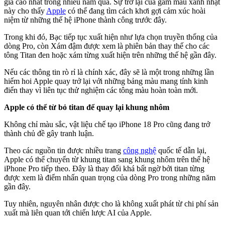
giá cao nhất trong nhiều năm qua. Sự trở lại của gam màu xanh nhạt
này cho thấy
Apple
có thể đang tìm cách khơi gợi cảm xúc hoài
niệm từ những thế hệ iPhone thành công trước đây.
Trong khi đó, Bạc tiếp tục xuất hiện như lựa chọn truyền thống của
dòng Pro, còn Xám đậm được xem là phiên bản thay thế cho các
tông Titan đen hoặc xám từng xuất hiện trên những thế hệ gần đây.
Nếu các thông tin rò rỉ là chính xác, đây sẽ là một trong những lần
hiếm hoi Apple quay trở lại với những bảng màu mang tính kinh
điển thay vì liên tục thử nghiệm các tông màu hoàn toàn mới.
Apple có thể từ bỏ titan để quay lại khung nhôm
Không chỉ màu sắc, vật liệu chế tạo iPhone 18 Pro cũng đang trở
thành chủ đề gây tranh luận.
Theo các nguồn tin được nhiều trang
công nghệ
quốc tế dẫn lại,
Apple có thể chuyển từ khung titan sang khung nhôm trên thế hệ
iPhone Pro tiếp theo. Đây là thay đổi khá bất ngờ bởi titan từng
được xem là điểm nhấn quan trọng của dòng Pro trong những năm
gần đây.
Tuy nhiên, nguyên nhân được cho là không xuất phát từ chi phí sản
xuất mà liên quan tới chiến lược AI của Apple.