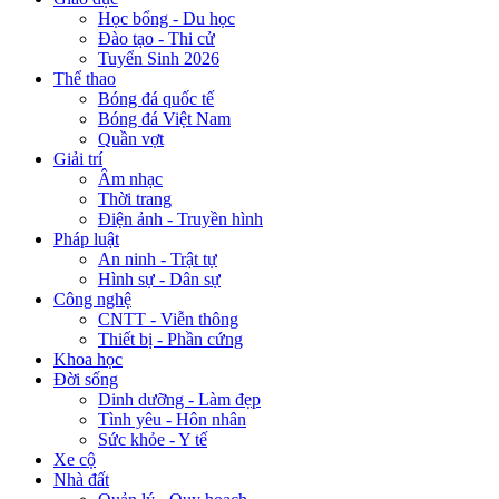
Học bổng - Du học
Đào tạo - Thi cử
Tuyển Sinh 2026
Thể thao
Bóng đá quốc tế
Bóng đá Việt Nam
Quần vợt
Giải trí
Âm nhạc
Thời trang
Điện ảnh - Truyền hình
Pháp luật
An ninh - Trật tự
Hình sự - Dân sự
Công nghệ
CNTT - Viễn thông
Thiết bị - Phần cứng
Khoa học
Đời sống
Dinh dưỡng - Làm đẹp
Tình yêu - Hôn nhân
Sức khỏe - Y tế
Xe cộ
Nhà đất