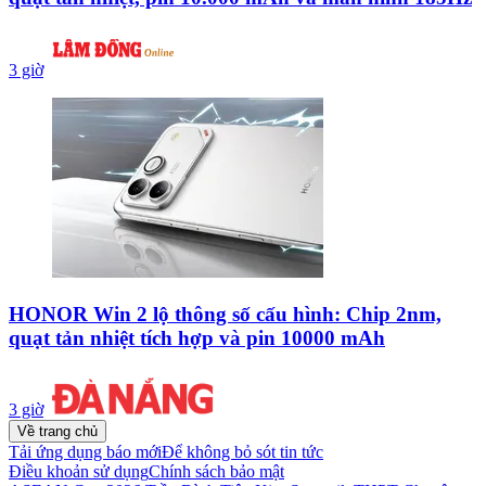
3 giờ
HONOR Win 2 lộ thông số cấu hình: Chip 2nm,
quạt tản nhiệt tích hợp và pin 10000 mAh
3 giờ
Về trang chủ
Tải ứng dụng báo mới
Để không bỏ sót tin tức
Điều khoản sử dụng
Chính sách bảo mật