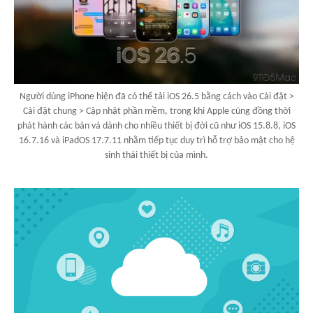
Người dùng iPhone hiện đã có thể tải iOS 26.5 bằng cách vào Cài đặt >
Cài đặt chung > Cập nhật phần mềm, trong khi Apple cũng đồng thời
phát hành các bản vá dành cho nhiều thiết bị đời cũ như iOS 15.8.8, iOS
16.7.16 và iPadOS 17.7.11 nhằm tiếp tục duy trì hỗ trợ bảo mật cho hệ
sinh thái thiết bị của mình.