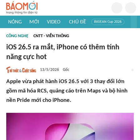
NÓNG
MỚI
VIDEO
CHỦ ĐỀ
#ASEAN Cup 2026
#Trí tuệ nhân tạo
#Mỹ - Iran
#Khám phá Việt Nam
CÔNG NGHỆ
CNTT - VIỄN THÔNG
#Khám phá thế giới
iOS 26.5 ra mắt, iPhone có thêm tính
năng cực hot
13/5/2026
Gốc
Apple vừa phát hành iOS 26.5 với 3 thay đổi lớn
gồm mã hóa RCS, quảng cáo trên Maps và bộ hình
nền Pride mới cho iPhone.