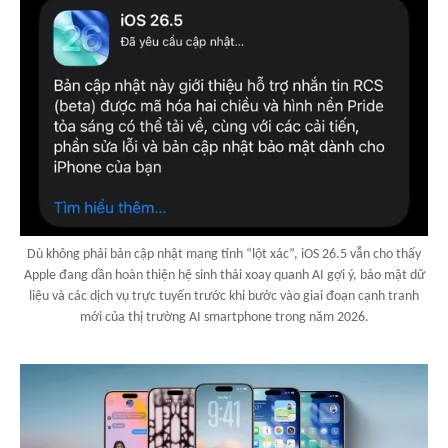
Dù không phải bản cập nhật mang tính “lột xác”, iOS 26.5 vẫn cho thấy
Apple đang dần hoàn thiện hệ sinh thái xoay quanh AI gợi ý, bảo mật dữ
liệu và các dịch vụ trực tuyến trước khi bước vào giai đoạn cạnh tranh
mới của thị trường AI smartphone trong năm 2026.