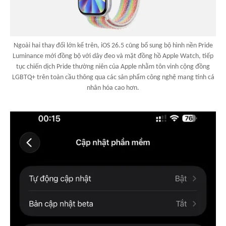
Ngoài hai thay đổi lớn kể trên, iOS 26.5 cũng bổ sung bộ hình nền Pride
Luminance mới đồng bộ với dây đeo và mặt đồng hồ Apple Watch, tiếp
tục chiến dịch Pride thường niên của Apple nhằm tôn vinh cộng đồng
LGBTQ+ trên toàn cầu thông qua các sản phẩm công nghệ mang tính cá
nhân hóa cao hơn.