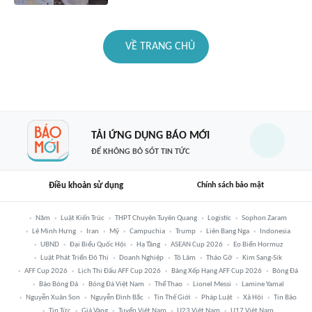
VỀ TRANG CHỦ
TẢI ỨNG DỤNG BÁO MỚI
ĐỂ KHÔNG BỎ SÓT TIN TỨC
Điều khoản sử dụng
Chính sách bảo mật
Năm
Luật Kiến Trúc
THPT Chuyên Tuyên Quang
Logistic
Sophon Zaram
Lê Minh Hưng
Iran
Mỹ
Campuchia
Trump
Liên Bang Nga
Indonesia
UBND
Đại Biểu Quốc Hội
Hạ Tầng
ASEAN Cup 2026
Eo Biển Hormuz
Luật Phát Triển Đô Thị
Doanh Nghiệp
Tô Lâm
Tháo Gỡ
Kim Sang-Sik
AFF Cup 2026
Lịch Thi Đấu AFF Cup 2026
Bảng Xếp Hạng AFF Cup 2026
Bóng Đá
Báo Bóng Đá
Bóng Đá Việt Nam
Thể Thao
Lionel Messi
Lamine Yamal
Nguyễn Xuân Son
Nguyễn Đình Bắc
Tin Thế Giới
Pháp Luật
Xã Hội
Tin Bão
Tin Tức
Giá Vàng
Tuyển Việt Nam
U23 Việt Nam
U17 Việt Nam