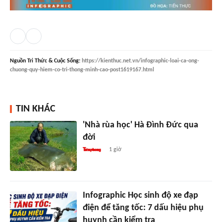
Nguồn
Tri Thức & Cuộc Sống
:
https://kienthuc.net.vn/infographic-loai-ca-ong-
chuong-quy-hiem-co-tri-thong-minh-cao-post1619167.html
TIN KHÁC
'Nhà rùa học' Hà Đình Đức qua
đời
1 giờ
Infographic Học sinh độ xe đạp
điện để tăng tốc: 7 dấu hiệu phụ
huynh cần kiểm tra