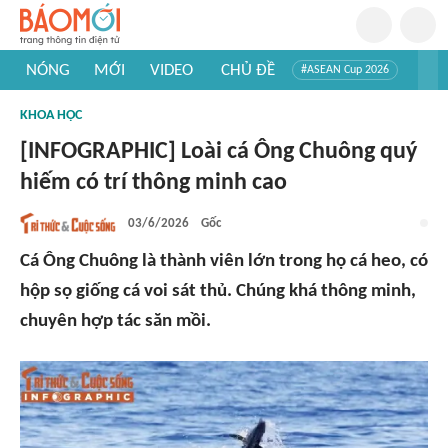
NÓNG
MỚI
VIDEO
CHỦ ĐỀ
#ASEAN Cup 2026
#Trí tuệ nhân tạo
#Mỹ - Iran
#Khám phá Việt Nam
KHOA HỌC
#Khám phá thế giới
[INFOGRAPHIC] Loài cá Ông Chuông quý
hiếm có trí thông minh cao
03/6/2026
Gốc
Cá Ông Chuông là thành viên lớn trong họ cá heo, có
hộp sọ giống cá voi sát thủ. Chúng khá thông minh,
chuyên hợp tác săn mồi.