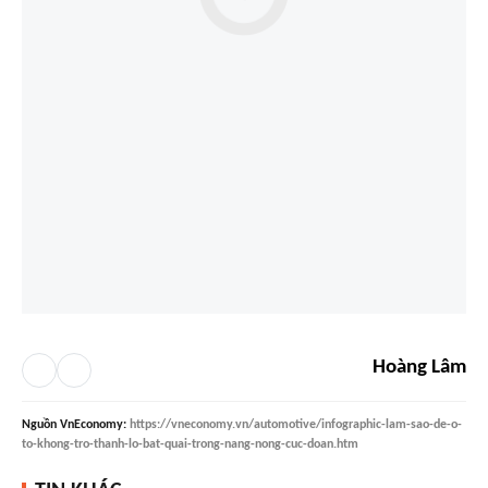
Hoàng Lâm
Nguồn
VnEconomy
:
https://vneconomy.vn/automotive/infographic-lam-sao-de-o-
to-khong-tro-thanh-lo-bat-quai-trong-nang-nong-cuc-doan.htm