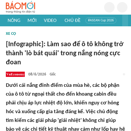
NÓNG
MỚI
VIDEO
CHỦ ĐỀ
#ASEAN Cup 2026
#Trí tuệ nhân tạo
#Mỹ - Iran
#Khám phá Việt Nam
XE CỘ
#Khám phá thế giới
[Infographic]: Làm sao để ô tô không trở
thành 'lò bát quái' trong nắng nóng cực
đoan
08/6/2026
Gốc
Dưới cái nắng đỉnh điểm của mùa hè, các bộ phận
của ô tô từ ngoại thất cho đến khoang cabin đều
phải chịu áp lực nhiệt độ lớn, khiến nguy cơ hỏng
hóc và xuống cấp gia tăng đáng kể. Việc chủ động
tìm kiếm các giải pháp 'giải nhiệt' không chỉ giúp
bảo vệ các chi tiết kỹ thuật nhạy cảm như lốp hay hệ