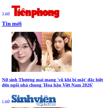
3 giờ
Tin mới
Nữ sinh Thương mại mang 'vũ khí bí mật' đặc biệt
đến ngôi nhà chung 'Hoa hậu Việt Nam 2026'
1 giờ