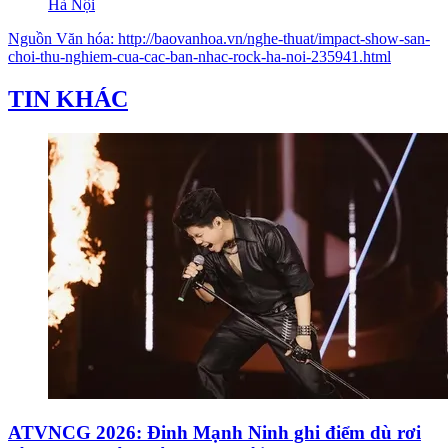
Hà Nội
Nguồn
Văn hóa
:
http://baovanhoa.vn/nghe-thuat/impact-show-san-
choi-thu-nghiem-cua-cac-ban-nhac-rock-ha-noi-235941.html
TIN KHÁC
ATVNCG 2026: Đinh Mạnh Ninh ghi điểm dù rơi