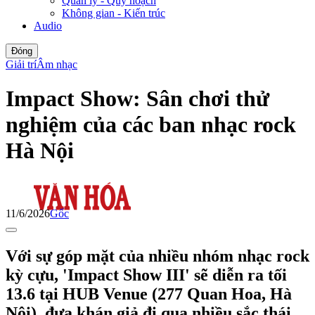
Quản lý - Quy hoạch
Không gian - Kiến trúc
Audio
Đóng
Giải trí
Âm nhạc
Impact Show: Sân chơi thử
nghiệm của các ban nhạc rock
Hà Nội
11/6/2026
Gốc
Với sự góp mặt của nhiều nhóm nhạc rock
kỳ cựu, 'Impact Show III' sẽ diễn ra tối
13.6 tại HUB Venue (277 Quan Hoa, Hà
Nội), đưa khán giả đi qua nhiều sắc thái