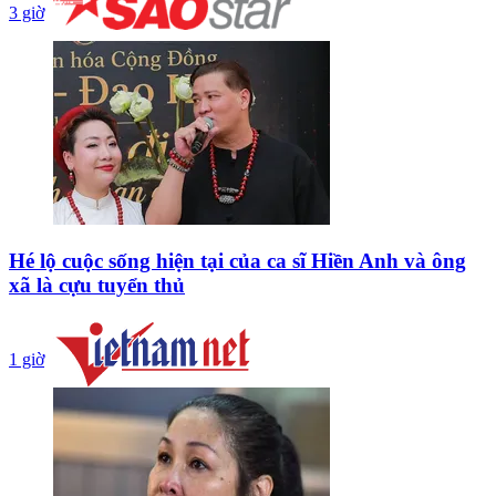
3 giờ
Hé lộ cuộc sống hiện tại của ca sĩ Hiền Anh và ông
xã là cựu tuyển thủ
1 giờ