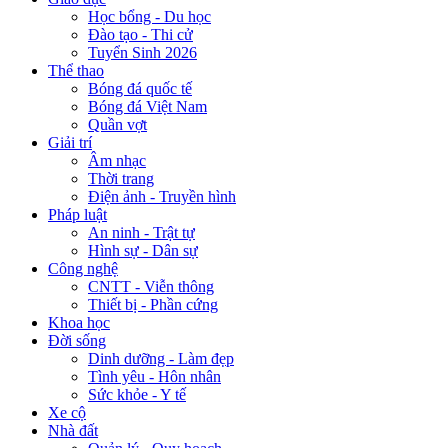
Học bổng - Du học
Đào tạo - Thi cử
Tuyển Sinh 2026
Thể thao
Bóng đá quốc tế
Bóng đá Việt Nam
Quần vợt
Giải trí
Âm nhạc
Thời trang
Điện ảnh - Truyền hình
Pháp luật
An ninh - Trật tự
Hình sự - Dân sự
Công nghệ
CNTT - Viễn thông
Thiết bị - Phần cứng
Khoa học
Đời sống
Dinh dưỡng - Làm đẹp
Tình yêu - Hôn nhân
Sức khỏe - Y tế
Xe cộ
Nhà đất