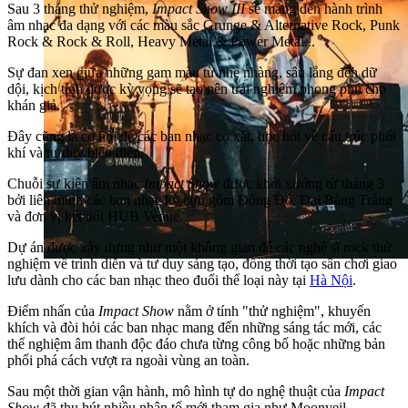
Sau 3 tháng thử nghiệm,
Impact Show III
sẽ mang đến hành trình
âm nhạc đa dạng với các màu sắc Grunge & Alternative Rock, Punk
Rock & Rock & Roll, Heavy Metal & Power Metal...
Sự đan xen giữa những gam màu từ nhẹ nhàng, sâu lắng đến dữ
dội, kịch tính được kỳ vọng sẽ tạo nên trải nghiệm phong phú cho
khán giả.
Đây cũng là cơ hội để các ban nhạc cọ xát, học hỏi về cấu trúc phối
khí và tư duy biểu diễn.
Chuỗi sự kiện âm nhạc
Impact Show
được khởi xướng từ tháng 3
bởi liên minh các ban nhạc kỳ cựu gồm Đông Đô, Đại Bàng Trắng
và đơn vị kết nối HUB Venue.
Dự án được xây dựng như một không gian để các nghệ sĩ rock thử
nghiệm về trình diễn và tư duy sáng tạo, đồng thời tạo sân chơi giao
lưu dành cho các ban nhạc theo đuổi thể loại này tại
Hà Nội
.
Điểm nhấn của
Impact Show
nằm ở tính "thử nghiệm", khuyến
khích và đòi hỏi các ban nhạc mang đến những sáng tác mới, các
thể nghiệm âm thanh độc đáo chưa từng công bố hoặc những bản
phối phá cách vượt ra ngoài vùng an toàn.
Sau một thời gian vận hành, mô hình tự do nghệ thuật của
Impact
Show
đã thu hút nhiều nhân tố mới tham gia như Moonveil,