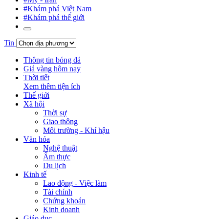
#Khám phá Việt Nam
#Khám phá thế giới
Tin
Thông tin bóng đá
Giá vàng hôm nay
Thời tiết
Xem thêm tiện ích
Thế giới
Xã hội
Thời sự
Giao thông
Môi trường - Khí hậu
Văn hóa
Nghệ thuật
Ẩm thực
Du lịch
Kinh tế
Lao động - Việc làm
Tài chính
Chứng khoán
Kinh doanh
Giáo dục