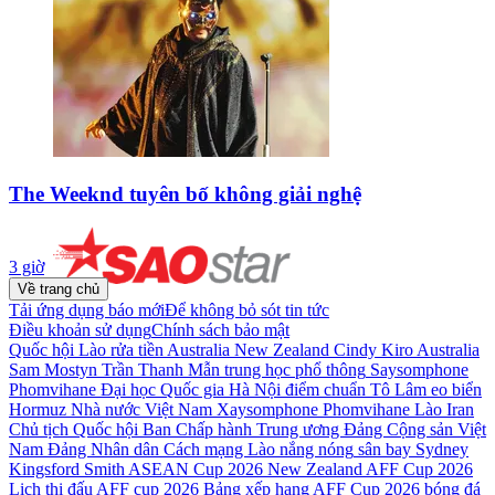
The Weeknd tuyên bố không giải nghệ
3 giờ
Về trang chủ
Tải ứng dụng báo mới
Để không bỏ sót tin tức
Điều khoản sử dụng
Chính sách bảo mật
Quốc hội Lào
rửa tiền
Australia
New Zealand Cindy Kiro
Australia
Sam Mostyn
Trần Thanh Mẫn
trung học phổ thông
Saysomphone
Phomvihane
Đại học Quốc gia Hà Nội
điểm chuẩn
Tô Lâm
eo biển
Hormuz
Nhà nước Việt Nam
Xaysomphone Phomvihane
Lào
Iran
Chủ tịch Quốc hội
Ban Chấp hành Trung ương Đảng Cộng sản Việt
Nam
Đảng Nhân dân Cách mạng Lào
nắng nóng
sân bay Sydney
Kingsford Smith
ASEAN Cup 2026
New Zealand
AFF Cup 2026
Lịch thi đấu AFF cup 2026
Bảng xếp hạng AFF Cup 2026
bóng đá