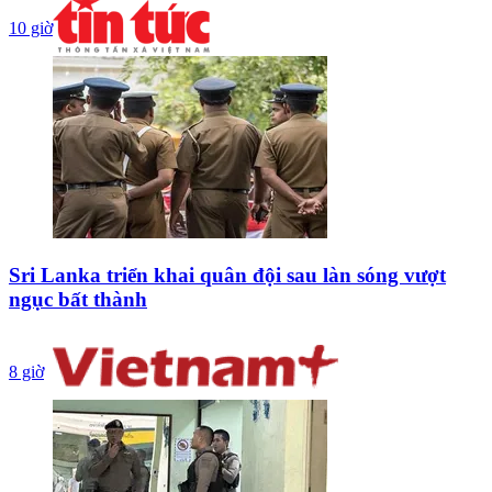
10 giờ
Sri Lanka triển khai quân đội sau làn sóng vượt
ngục bất thành
8 giờ