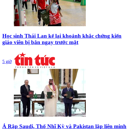
Học sinh Thái Lan kể lại khoảnh khắc chứng kiến
giáo viên bị bắn ngay trước mặt
5 giờ
Ả Rập Saudi, Thổ Nhĩ Kỳ và Pakistan lập liên minh