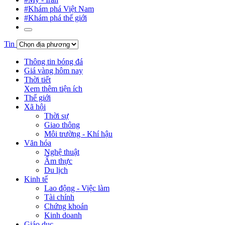
#Khám phá Việt Nam
#Khám phá thế giới
Tin
Thông tin bóng đá
Giá vàng hôm nay
Thời tiết
Xem thêm tiện ích
Thế giới
Xã hội
Thời sự
Giao thông
Môi trường - Khí hậu
Văn hóa
Nghệ thuật
Ẩm thực
Du lịch
Kinh tế
Lao động - Việc làm
Tài chính
Chứng khoán
Kinh doanh
Giáo dục