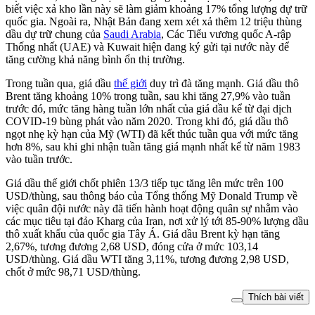
biết việc xả kho lần này sẽ làm giảm khoảng 17% tổng lượng dự trữ
quốc gia. Ngoài ra, Nhật Bản đang xem xét xả thêm 12 triệu thùng
dầu dự trữ chung của
Saudi Arabia
, Các Tiểu vương quốc A-rập
Thống nhất (UAE) và Kuwait hiện đang ký gửi tại nước này để
tăng cường khả năng bình ổn thị trường.
Trong tuần qua, giá dầu
thế giới
duy trì đà tăng mạnh. Giá dầu thô
Brent tăng khoảng 10% trong tuần, sau khi tăng 27,9% vào tuần
trước đó, mức tăng hàng tuần lớn nhất của giá dầu kể từ đại dịch
COVID-19 bùng phát vào năm 2020. Trong khi đó, giá dầu thô
ngọt nhẹ kỳ hạn của Mỹ (WTI) đã kết thúc tuần qua với mức tăng
hơn 8%, sau khi ghi nhận tuần tăng giá mạnh nhất kể từ năm 1983
vào tuần trước.
Giá dầu thế giới chốt phiên 13/3 tiếp tục tăng lên mức trên 100
USD/thùng, sau thông báo của Tổng thống Mỹ Donald Trump về
việc quân đội nước này đã tiến hành hoạt động quân sự nhằm vào
các mục tiêu tại đảo Kharg của Iran, nơi xử lý tới 85-90% lượng dầu
thô xuất khẩu của quốc gia Tây Á. Giá dầu Brent kỳ hạn tăng
2,67%, tương đương 2,68 USD, đóng cửa ở mức 103,14
USD/thùng. Giá dầu WTI tăng 3,11%, tương đương 2,98 USD,
chốt ở mức 98,71 USD/thùng.
Thích bài viết