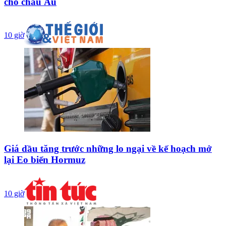
cho châu Âu
10 giờ
Giá dầu tăng trước những lo ngại về kế hoạch mở
lại Eo biển Hormuz
10 giờ