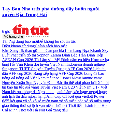
Tây Ban Nha triệt phá đường dây buôn người
xuyên Địa Trung Hải
6 giờ
Về trang chủ
Tải ứng dụng báo mới
Để không bỏ sót tin tức
Điều khoản sử dụng
Chính sách bảo mật
Kim Sang-sik
tháo gỡ
Iran
Campuchia
Liên bang Nga
Khánh Sky
Luật Phát triển đô thị
Sophon Zaram
Đình Bắc
Trần Đình Tiệp
ASEAN Cup 2026
Tô Lâm
sân Mỹ Đình
năm
eo biển Hormuz
hạ
tầng
Hồ Văn Khoa
đội tuyển Việt Nam
Indonesia
doanh nghiệp
Singapore
THPT Chuyên Tuyên Quang
AFF Cup 2026
Lịch thi
đấu AFF cup 2026
Bảng xếp hạng AFF Cup 2026
bóng đá
báo
bóng đá
bóng đá Việt Nam
thể thao
Lionel Messi
lamine yamal
Nguyễn Xuân Son
Nguyễn Đình Bắc
tin thế giới
pháp luật
Xã hội
tin bão
tin tức
giá vàng
Tuyển Việt Nam
U23 Việt Nam
U17 Việt
Nam
kết quả bóng đá
Ngoại hạng anh
bảng xếp hạng ngoại hạng
anh
lịch thi đấu ngoại hạng Anh
Cúp C1
Kết quả vietlott Power
6/55
kết quả xổ số
xổ số miền nam
xổ số miền bắc
xổ số miền trung
giao thông
thời sự
lịch vạn niên
Thời tiết
Thời tiết Thành Phố Hồ
Chí Minh
Thời tiết Hà Nội
Giá xăng dầu