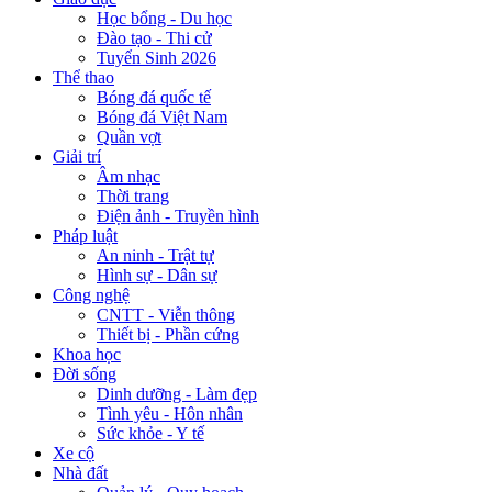
Học bổng - Du học
Đào tạo - Thi cử
Tuyển Sinh 2026
Thể thao
Bóng đá quốc tế
Bóng đá Việt Nam
Quần vợt
Giải trí
Âm nhạc
Thời trang
Điện ảnh - Truyền hình
Pháp luật
An ninh - Trật tự
Hình sự - Dân sự
Công nghệ
CNTT - Viễn thông
Thiết bị - Phần cứng
Khoa học
Đời sống
Dinh dưỡng - Làm đẹp
Tình yêu - Hôn nhân
Sức khỏe - Y tế
Xe cộ
Nhà đất