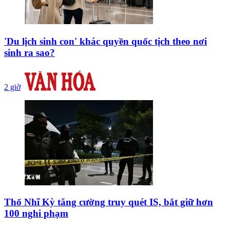
'Du lịch sinh con' khác quyền quốc tịch theo nơi
sinh ra sao?
2 giờ
Thổ Nhĩ Kỳ tăng cường truy quét IS, bắt giữ hơn
100 nghi phạm