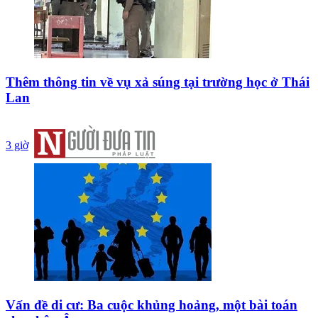
Thêm thông tin về vụ xả súng tại trường học ở Thái
Lan
3 giờ
Vấn đề di cư: Ba cuộc khủng hoảng, một bài toán