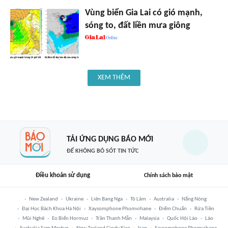
Vùng biển Gia Lai có gió mạnh,
sóng to, đất liền mưa giông
XEM THÊM
TẢI ỨNG DỤNG BÁO MỚI
ĐỂ KHÔNG BỎ SÓT TIN TỨC
Điều khoản sử dụng
Chính sách bảo mật
New Zealand
Ukraine
Liên Bang Nga
Tô Lâm
Australia
Nắng Nóng
Đại Học Bách Khoa Hà Nội
Xaysomphone Phomvihane
Điểm Chuẩn
Rửa Tiền
Mũi Nghê
Eo Biển Hormuz
Trần Thanh Mẫn
Malaysia
Quốc Hội Lào
Lào