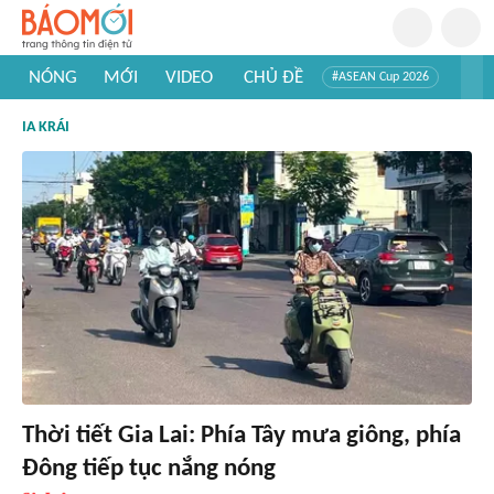
NÓNG
MỚI
VIDEO
CHỦ ĐỀ
#ASEAN Cup 2026
#Trí tuệ nhân tạo
#Mỹ - Iran
#Khám phá Việt Nam
IA KRÁI
#Khám phá thế giới
Thời tiết Gia Lai: Phía Tây mưa giông, phía
Đông tiếp tục nắng nóng