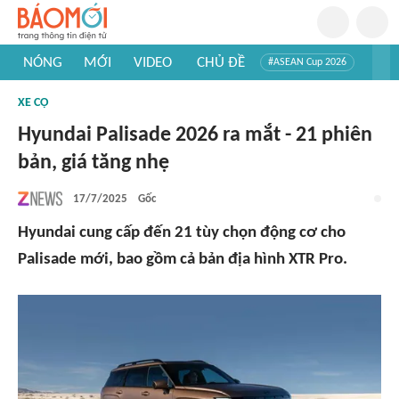
NÓNG
MỚI
VIDEO
CHỦ ĐỀ
#ASEAN Cup 2026
#Trí tuệ nhân tạo
#Mỹ - Iran
#Khám phá Việt Nam
XE CỘ
#Khám phá thế giới
Hyundai Palisade 2026 ra mắt - 21 phiên
bản, giá tăng nhẹ
17/7/2025
Gốc
Hyundai cung cấp đến 21 tùy chọn động cơ cho
Palisade mới, bao gồm cả bản địa hình XTR Pro.