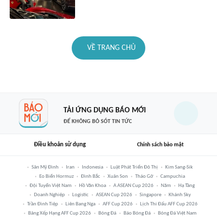
VỀ TRANG CHỦ
TẢI ỨNG DỤNG BÁO MỚI
ĐỂ KHÔNG BỎ SÓT TIN TỨC
Điều khoản sử dụng
Chính sách bảo mật
Sân Mỹ Đình
Iran
Indonesia
Luật Phát Triển Đô Thị
Kim Sang-Sik
Eo Biển Hormuz
Đình Bắc
Xuân Son
Tháo Gỡ
Campuchia
Đội Tuyển Việt Nam
Hồ Văn Khoa
A ASEAN Cup 2026
Năm
Hạ Tầng
Doanh Nghiệp
Logistic
ASEAN Cup 2026
Singapore
Khánh Sky
Trần Đình Tiệp
Liên Bang Nga
AFF Cup 2026
Lịch Thi Đấu AFF Cup 2026
Bảng Xếp Hạng AFF Cup 2026
Bóng Đá
Báo Bóng Đá
Bóng Đá Việt Nam