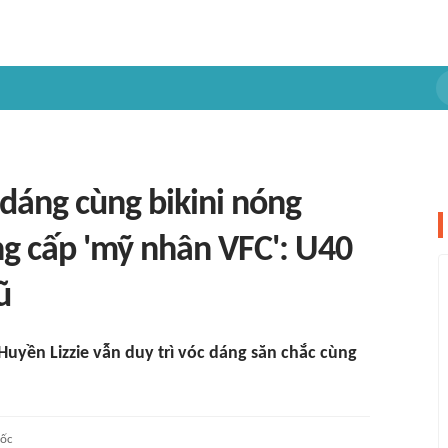
 dáng cùng bikini nóng
g cấp 'mỹ nhân VFC': U40
ũ
 Huyền Lizzie vẫn duy trì vóc dáng săn chắc cùng
ốc