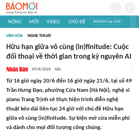
NÓNG
MỚI
VIDEO
CHỦ ĐỀ
#ASEAN Cup 2026
#Tuyển sinh đại học 2026
#Trí tuệ nhân tạo
#Mỹ - Iran
VĂN HÓA
NGHỆ THUẬT
#Khám phá Việt Nam
#Khám phá thế giới
Hữu hạn giữa vô cùng (in)finitude: Cuộc
đối thoại về thời gian trong kỷ nguyên AI
09/6/2026
Gốc
Từ 16 giờ ngày 20/6 đến 16 giờ ngày 21/6, tại số 49
Trần Hưng Đạo, phường Cửa Nam (Hà Nội), nghệ sĩ
piano Trang Trịnh sẽ thực hiện trình diễn nghệ
thuật kéo dài liên tục 24 giờ với chủ đề Hữu hạn
giữa vô cùng (in)finitude. Sự kiện mở cửa miễn phí
và dành cho mọi đối tượng công chúng.