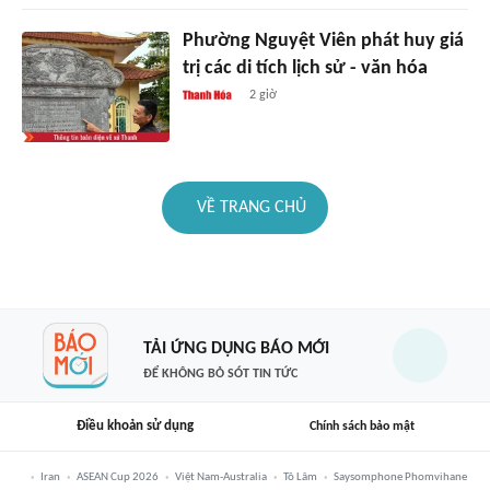
Phường Nguyệt Viên phát huy giá
trị các di tích lịch sử - văn hóa
2 giờ
VỀ TRANG CHỦ
TẢI ỨNG DỤNG BÁO MỚI
ĐỂ KHÔNG BỎ SÓT TIN TỨC
Điều khoản sử dụng
Chính sách bảo mật
Iran
ASEAN Cup 2026
Việt Nam-Australia
Tô Lâm
Saysomphone Phomvihane