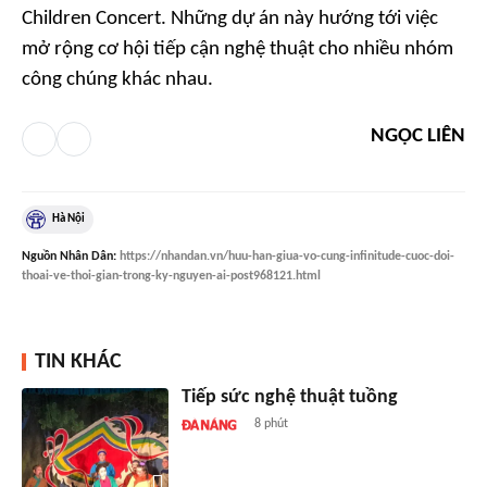
Children Concert. Những dự án này hướng tới việc
mở rộng cơ hội tiếp cận nghệ thuật cho nhiều nhóm
công chúng khác nhau.
NGỌC LIÊN
Hà Nội
Nguồn
Nhân Dân
:
https://nhandan.vn/huu-han-giua-vo-cung-infinitude-cuoc-doi-
thoai-ve-thoi-gian-trong-ky-nguyen-ai-post968121.html
TIN KHÁC
Tiếp sức nghệ thuật tuồng
8 phút