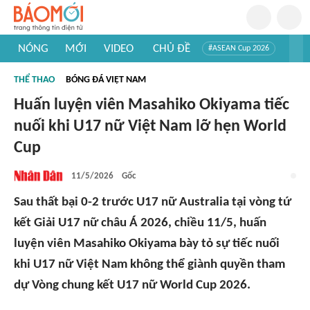
NÓNG
MỚI
VIDEO
CHỦ ĐỀ
#ASEAN Cup 2026
#Trí tuệ nhân tạo
#Mỹ - Iran
#Khám phá Việt Nam
THỂ THAO
BÓNG ĐÁ VIỆT NAM
#Khám phá thế giới
Huấn luyện viên Masahiko Okiyama tiếc
nuối khi U17 nữ Việt Nam lỡ hẹn World
Cup
11/5/2026
Gốc
Sau thất bại 0-2 trước U17 nữ Australia tại vòng tứ
kết Giải U17 nữ châu Á 2026, chiều 11/5, huấn
luyện viên Masahiko Okiyama bày tỏ sự tiếc nuối
khi U17 nữ Việt Nam không thể giành quyền tham
dự Vòng chung kết U17 nữ World Cup 2026.