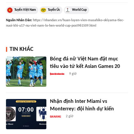
Tuyển Việt Nam
Tuyển Úc
World Cup
Nguồn
Nhân Dân
:
https://nhandan.vn/huan-luyen-vien-masahiko-okiyama-tiec-
nuoi-khi-u17-nu-viet-nam-lo-hen-world-cup-post961509.html
TIN KHÁC
Bóng đá nữ Việt Nam đặt mục
tiêu vào tứ kết Asian Games 20
9 giờ
Nhận định Inter Miami vs
Monterrey: đội hình dự kiến
2 giờ