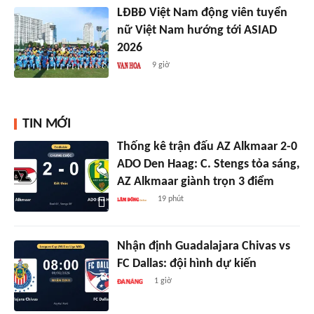
LĐBĐ Việt Nam động viên tuyển
nữ Việt Nam hướng tới ASIAD
2026
9 giờ
TIN MỚI
Thống kê trận đấu AZ Alkmaar 2-0
ADO Den Haag: C. Stengs tỏa sáng,
AZ Alkmaar giành trọn 3 điểm
19 phút
Nhận định Guadalajara Chivas vs
FC Dallas: đội hình dự kiến
1 giờ