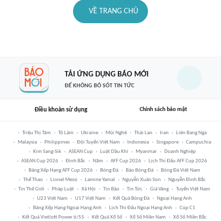
VỀ TRANG CHỦ
TẢI ỨNG DỤNG BÁO MỚI
ĐỂ KHÔNG BỎ SÓT TIN TỨC
Điều khoản sử dụng
Chính sách bảo mật
Triệu Thị Tâm
Tô Lâm
Ukraine
Mũi Nghê
Thái Lan
Iran
Liên Bang Nga
Malaysia
Philippines
Đội Tuyển Việt Nam
Indonesia
Singapore
Campuchia
Kim Sang-Sik
ASEAN Cup
Luật Dầu Khí
Myanmar
Doanh Nghiệp
ASEAN Cup 2026
Đình Bắc
Năm
AFF Cup 2026
Lịch Thi Đấu AFF Cup 2026
Bảng Xếp Hạng AFF Cup 2026
Bóng Đá
Báo Bóng Đá
Bóng Đá Việt Nam
Thể Thao
Lionel Messi
Lamine Yamal
Nguyễn Xuân Son
Nguyễn Đình Bắc
Tin Thế Giới
Pháp Luật
Xã Hội
Tin Bão
Tin Tức
Giá Vàng
Tuyển Việt Nam
U23 Việt Nam
U17 Việt Nam
Kết Quả Bóng Đá
Ngoại Hạng Anh
Bảng Xếp Hạng Ngoại Hạng Anh
Lịch Thi Đấu Ngoại Hạng Anh
Cúp C1
Kết Quả Vietlott Power 6/55
Kết Quả Xổ Số
Xổ Số Miền Nam
Xổ Số Miền Bắc