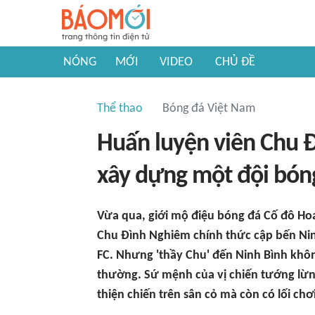
NÓNG
MỚI
VIDEO
CHỦ ĐỀ
Thể thao
Bóng đá Việt Nam
Huấn luyện viên Chu 
xây dựng một đội bóng
Vừa qua, giới mộ điệu bóng đá Cố đô Hoa
Chu Đình Nghiêm chính thức cập bến Nin
FC. Nhưng 'thầy Chu' đến Ninh Bình khôn
thường. Sứ mệnh của vị chiến tướng lừn
thiện chiến trên sân cỏ mà còn có lối chơ