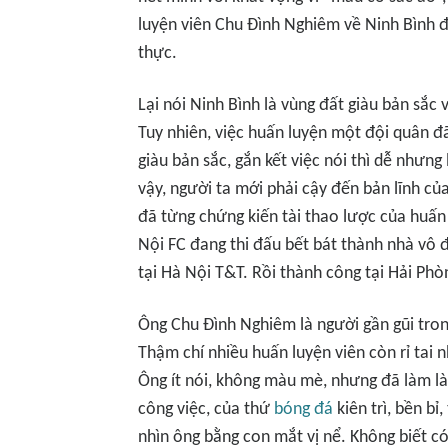
luyện viên Chu Đình Nghiêm về Ninh Bình đ
thực.
Lại nói Ninh Bình là vùng đất giàu bản sắc
Tuy nhiên, việc huấn luyện một đội quân đ
giàu bản sắc, gắn kết việc nói thì dễ như
vậy, người ta mới phải cậy đến bản lĩnh củ
đã từng chứng kiến tài thao lược của huấn
Nội FC đang thi đấu bết bát thành nhà vô 
tại Hà Nội T&T. Rồi thành công tại Hải Phò
Ông Chu Đình Nghiêm là người gần gũi tro
Thậm chí nhiều huấn luyện viên còn rỉ tai 
Ông ít nói, không màu mè, nhưng đã làm là
công việc, của thứ
bóng đá
kiên trì, bền bỉ
nhìn ông bằng con mắt vị nể. Không biết c