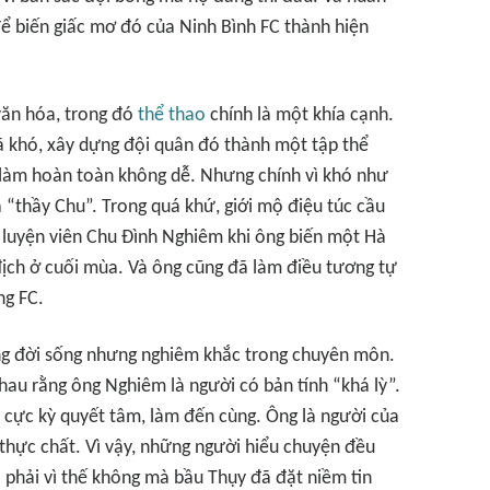
ể biến giấc mơ đó của Ninh Bình FC thành hiện
 văn hóa, trong đó
thể thao
chính là một khía cạnh.
ã khó, xây dựng đội quân đó thành một tập thể
ng làm hoàn toàn không dễ. Nhưng chính vì khó như
a “thầy Chu”. Trong quá khứ, giới mộ điệu túc cầu
 luyện viên Chu Đình Nghiêm khi ông biến một Hà
địch ở cuối mùa. Và ông cũng đã làm điều tương tự
ng FC.
ng đời sống nhưng nghiêm khắc trong chuyên môn.
nhau rằng ông Nghiêm là người có bản tính “khá lỳ”.
 cực kỳ quyết tâm, làm đến cùng. Ông là người của
, thực chất. Vì vậy, những người hiểu chuyện đều
ó phải vì thế không mà bầu Thụy đã đặt niềm tin