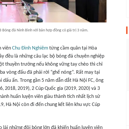
 Bóng đá Ninh Bình với bản hợp đồng có giá trị 3 năm.
n viên
Chu Đình Nghiêm
từng cầm quân tại Hòa
ây đều là những câu lạc bộ bóng đá chuyên nghiệp
ột thuyền trưởng nếu không vững tay chèo thì chỉ
ba vòng đấu đã phải rời “ghế nóng”. Rất may tại
ại dấu ấn. Trong gần 5 năm dẫn dắt Hà Nội FC, ông
6, 2018, 2019), 2 Cúp Quốc gia (2019, 2020) và 3
hành huấn luyện viên giàu thành tích nhất lịch sử
19, Hà Nội còn đi đến chung kết liên khu vực Cúp
o lái những đội bóng lớn đã khiến huấn luyện viên