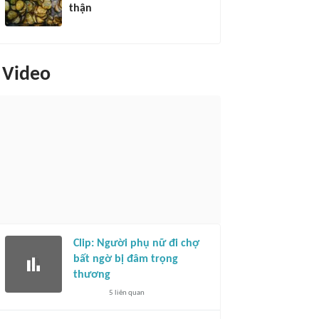
thận
Video
Clip: Người phụ nữ đi chợ
bất ngờ bị đâm trọng
thương
5
liên quan