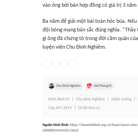
vào ông bởi bản hợp đồng có giá trị 3 năm 
Ba năm để giải một bài toán hóc búa. Nếu
đội bóng mang bản sắc đúng nghĩa. “Thầy
gì ông đã chứng tỏ trong đời cầm quân của 
luyện viên Chu Đình Nghiêm.
Chu Đình Nghiêm
Hải Phòng FC
Ninh Bình FC
Chu Đình Nghiêm
chiến tướng
Cúp AFC 2019
Cố đô Hoa Lư
Nguồn
Ninh Bình
:
https://baoninhbinh.org.vn/huan-luyen-vie
260608102434353.html