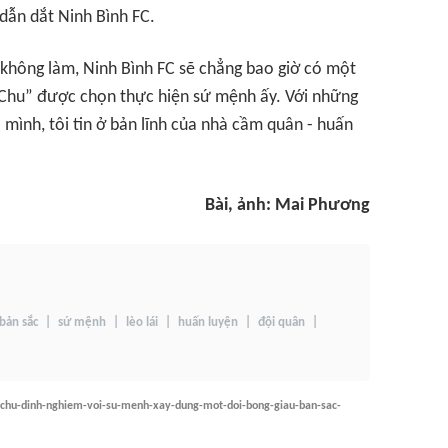
dẫn dắt Ninh Bình FC.
 không làm, Ninh Bình FC sẽ chẳng bao giờ có một
 Chu” được chọn thực hiện sứ mệnh ấy. Với những
mình, tôi tin ở bản lĩnh của nhà cầm quân - huấn
Bài, ảnh: Mai Phương
bản sắc
sứ mệnh
lèo lái
huấn luyện
đội quân
n-chu-dinh-nghiem-voi-su-menh-xay-dung-mot-doi-bong-giau-ban-sac-