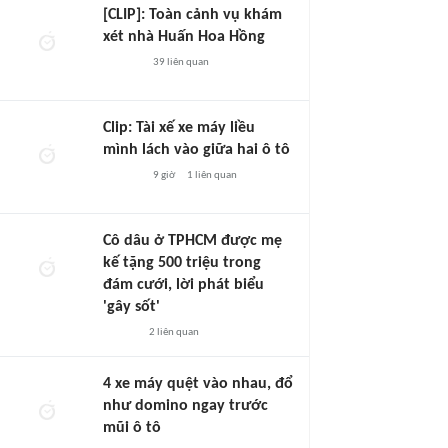
[CLIP]: Toàn cảnh vụ khám
xét nhà Huấn Hoa Hồng
39
liên quan
Clip: Tài xế xe máy liều
mình lách vào giữa hai ô tô
9 giờ
1
liên quan
Cô dâu ở TPHCM được mẹ
kế tặng 500 triệu trong
đám cưới, lời phát biểu
'gây sốt'
2
liên quan
4 xe máy quệt vào nhau, đổ
như domino ngay trước
mũi ô tô