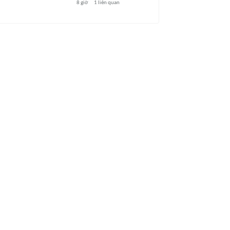
8 giờ
1
liên quan