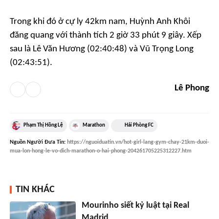
Trong khi đó ở cự ly 42km nam, Huỳnh Anh Khôi
đăng quang với thành tích 2 giờ 33 phút 9 giây. Xếp
sau là Lê Văn Hương (02:40:48) và Vũ Trọng Long
(02:43:51).
Lê Phong
Phạm Thị Hồng Lệ
Marathon
Hải Phòng FC
Nguồn
Người Đưa Tin
:
https://nguoiduatin.vn/hot-girl-lang-gym-chay-21km-duoi-
mua-lon-hong-le-vo-dich-marathon-o-hai-phong-204261705225312227.htm
TIN KHÁC
Mourinho siết kỷ luật tại Real
Madrid