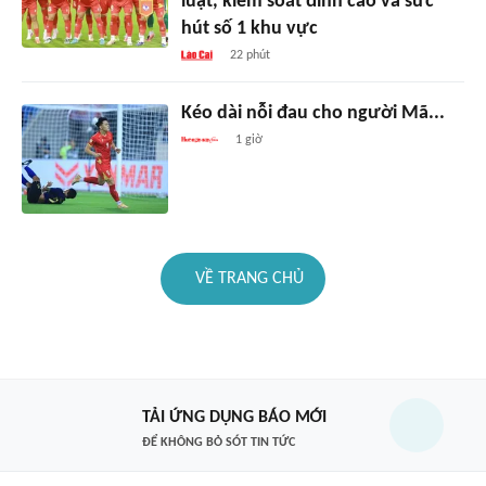
luật, kiểm soát đỉnh cao và sức
hút số 1 khu vực
22 phút
Kéo dài nỗi đau cho người Mã...
1 giờ
VỀ TRANG CHỦ
TẢI ỨNG DỤNG BÁO MỚI
ĐỂ KHÔNG BỎ SÓT TIN TỨC