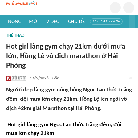
NÓNG
MỚI
VIDEO
CHỦ ĐỀ
#ASEAN Cup 2026
#Tuyển sinh đại học 2026
#Trí tuệ nhân tạo
#Mỹ - Iran
THỂ THAO
#Khám phá Việt Nam
#Khám phá thế giới
Hot girl làng gym chạy 21km dưới mưa
lớn, Hồng Lệ vô địch marathon ở Hải
Phòng
17/5/2026
Gốc
Người đẹp làng gym nóng bỏng Ngọc Lan thức trắng
đêm, đội mưa lớn chạy 21km. Hồng Lệ lên ngôi vô
địch 42km giải Marathon tại Hải Phòng.
️
Hot girl làng gym Ngọc Lan thức trắng đêm, đội
mưa lớn chạy 21km