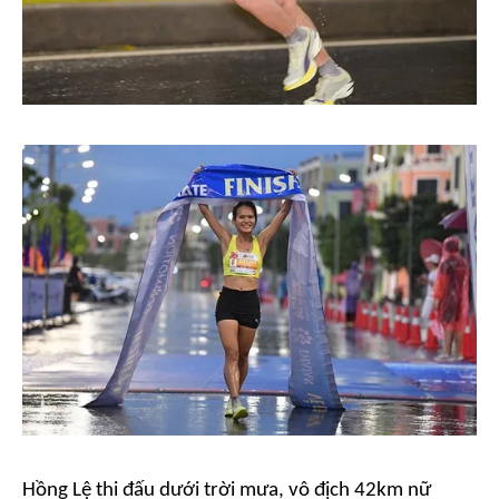
Hồng Lệ thi đấu dưới trời mưa, vô địch 42km nữ