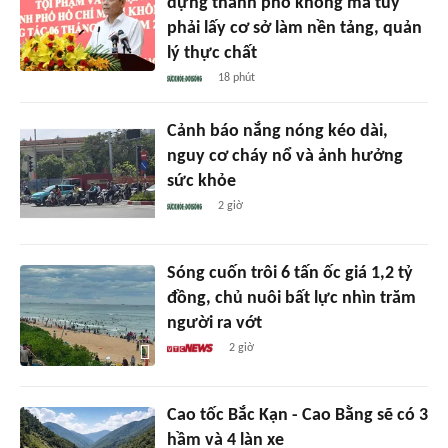
dựng thành phố không ma túy
phải lấy cơ sở làm nền tảng, quản
lý thực chất
18 phút
Cảnh báo nắng nóng kéo dài,
nguy cơ cháy nổ và ảnh hưởng
sức khỏe
2 giờ
Sóng cuốn trôi 6 tấn ốc giá 1,2 tỷ
đồng, chủ nuôi bất lực nhìn trăm
người ra vớt
2 giờ
Cao tốc Bắc Kạn - Cao Bằng sẽ có 3
hầm và 4 làn xe