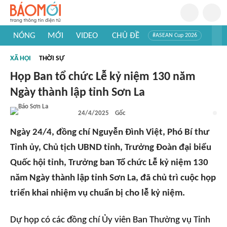
NÓNG
MỚI
VIDEO
CHỦ ĐỀ
#ASEAN Cup 2026
#Tuyển sinh đại học 2026
#Trí tuệ nhân tạo
#Mỹ - Iran
XÃ HỘI
THỜI SỰ
#Khám phá Việt Nam
#Khám phá thế giới
Họp Ban tổ chức Lễ kỷ niệm 130 năm
Ngày thành lập tỉnh Sơn La
24/4/2025
Gốc
Ngày 24/4, đồng chí Nguyễn Đình Việt, Phó Bí thư
Tỉnh ủy, Chủ tịch UBND tỉnh, Trưởng Đoàn đại biểu
Quốc hội tỉnh, Trưởng ban Tổ chức Lễ kỷ niệm 130
năm Ngày thành lập tỉnh Sơn La, đã chủ trì cuộc họp
triển khai nhiệm vụ chuẩn bị cho lễ kỷ niệm.
Dự họp có các đồng chí Ủy viên Ban Thường vụ Tỉnh