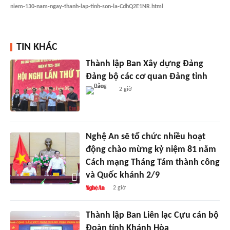
niem-130-nam-ngay-thanh-lap-tinh-son-la-CdhQ2E1NR.html
TIN KHÁC
Thành lập Ban Xây dựng Đảng
Đảng bộ các cơ quan Đảng tỉnh
2 giờ
Nghệ An sẽ tổ chức nhiều hoạt
động chào mừng kỷ niệm 81 năm
Cách mạng Tháng Tám thành công
và Quốc khánh 2/9
2 giờ
Thành lập Ban Liên lạc Cựu cán bộ
Đoàn tỉnh Khánh Hòa