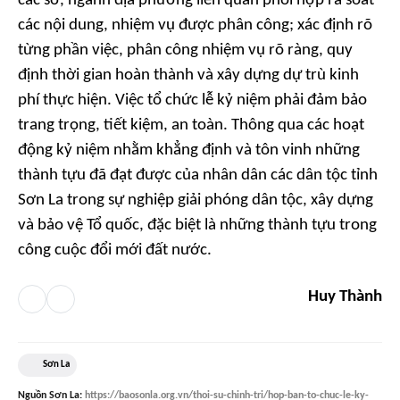
các sở, ngành địa phương liên quan phối hợp rà soát
các nội dung, nhiệm vụ được phân công; xác định rõ
từng phần việc, phân công nhiệm vụ rõ ràng, quy
định thời gian hoàn thành và xây dựng dự trù kinh
phí thực hiện. Việc tổ chức lễ kỷ niệm phải đảm bảo
trang trọng, tiết kiệm, an toàn. Thông qua các hoạt
động kỷ niệm nhằm khẳng định và tôn vinh những
thành tựu đã đạt được của nhân dân các dân tộc tỉnh
Sơn La trong sự nghiệp giải phóng dân tộc, xây dựng
và bảo vệ Tổ quốc, đặc biệt là những thành tựu trong
công cuộc đổi mới đất nước.
Huy Thành
Sơn La
Nguồn
Sơn La
:
https://baosonla.org.vn/thoi-su-chinh-tri/hop-ban-to-chuc-le-ky-