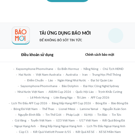
TẢI ỨNG DỤNG BÁO MỚI
ĐỂ KHÔNG BỎ SÓT TIN TỨC
Điều khoản sử dụng
Chính sách bảo mật
Xaysomphone Phomvihane
Eo Biển Hormuz
Nắng Nóng
Chủ Tịch HĐND
Hai Nước
Việt Nam-Australia
Australia
Iran
Trung Học Phổ Thông
Điểm Chuẩn
Lào
Ngân Hàng Nhà Nước
Đại Sứ Quán Lào
Saysomphone Phomvihane
Bão Dolphin
Đại Học Công Nghệ Sydney
Nhà Nước Việt Nam
ASEAN Cup 2026
Quốc Hội Lào
Trịnh Khắc Cường
Lê Minh Hưng
Liên Bang Nga
Tô Lâm
AFF Cup 2026
Lịch Thi Đấu AFF Cup 2026
Bảng Xếp Hạng AFF Cup 2026
Bóng Đá
Báo Bóng Đá
Bóng Đá Việt Nam
Thể Thao
Lionel Messi
Lamine Yamal
Nguyễn Xuân Son
Nguyễn Đình Bắc
Tin Thế Giới
Pháp Luật
Xã Hội
Tin Bão
Tin Tức
Giá Vàng
Tuyển Việt Nam
U23 Việt Nam
U17 Việt Nam
Kết Quả Bóng Đá
Ngoại Hạng Anh
Bảng Xếp Hạng Ngoại Hạng Anh
Lịch Thi Đấu Ngoại Hạng Anh
Cúp C1
Kết Quả Vietlott Power 6/55
Kết Quả Xổ Số
Xổ Số Miền Nam