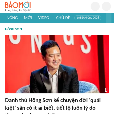
NÓNG
MỚI
VIDEO
CHỦ ĐỀ
#ASEAN Cup 2026
#Trí tuệ nhân tạo
#Mỹ - Iran
#Khám phá Việt Nam
HỒNG SƠN
#Khám phá thế giới
Danh thủ Hồng Sơn kể chuyện đời 'quái
kiệt' sân cỏ ít ai biết, tiết lộ luôn lý do