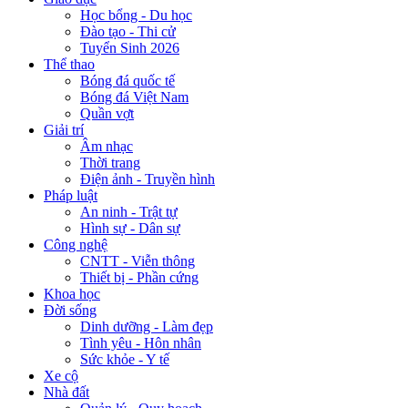
Học bổng - Du học
Đào tạo - Thi cử
Tuyển Sinh 2026
Thể thao
Bóng đá quốc tế
Bóng đá Việt Nam
Quần vợt
Giải trí
Âm nhạc
Thời trang
Điện ảnh - Truyền hình
Pháp luật
An ninh - Trật tự
Hình sự - Dân sự
Công nghệ
CNTT - Viễn thông
Thiết bị - Phần cứng
Khoa học
Đời sống
Dinh dưỡng - Làm đẹp
Tình yêu - Hôn nhân
Sức khỏe - Y tế
Xe cộ
Nhà đất