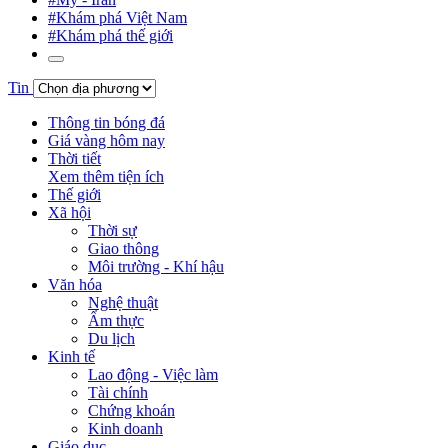
#Khám phá Việt Nam
#Khám phá thế giới
Tin
Thông tin bóng đá
Giá vàng hôm nay
Thời tiết
Xem thêm tiện ích
Thế giới
Xã hội
Thời sự
Giao thông
Môi trường - Khí hậu
Văn hóa
Nghệ thuật
Ẩm thực
Du lịch
Kinh tế
Lao động - Việc làm
Tài chính
Chứng khoán
Kinh doanh
Giáo dục