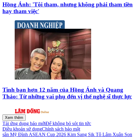
Hồng Ánh: 'Tôi tham, nhưng không phải tham tiền
hay tham việc'
Tình bạn hơn 12 năm của Hồng Ánh và Quang
Thảo: Từ những vai phụ đến vị thế nghệ sĩ thực lực
Xem thêm
Tải ứng dụng báo mới
Để không bỏ sót tin tức
Điều khoản sử dụng
Chính sách bảo mật
sân Mỹ Đình
ASEAN Cup 2026
Kim Sang Sik
Tô Lâm
Xuân Son