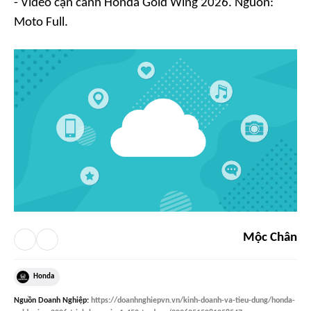
- Video cận cảnh Honda Gold Wing 2026. Nguồn:
Moto Full.
Mộc Chân
Honda
Nguồn
Doanh Nghiệp
:
https://doanhnghiepvn.vn/kinh-doanh-va-tieu-dung/honda-