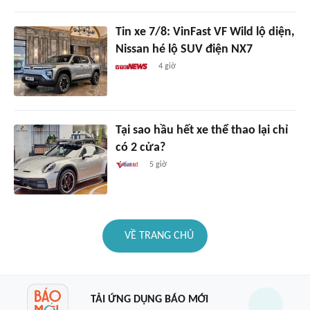
Tin xe 7/8: VinFast VF Wild lộ diện,
Nissan hé lộ SUV điện NX7
4 giờ
Tại sao hầu hết xe thể thao lại chỉ
có 2 cửa?
5 giờ
VỀ TRANG CHỦ
TẢI ỨNG DỤNG BÁO MỚI