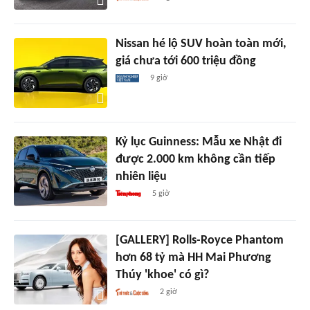
Nissan hé lộ SUV hoàn toàn mới,
giá chưa tới 600 triệu đồng
9 giờ
Kỷ lục Guinness: Mẫu xe Nhật đi
được 2.000 km không cần tiếp
nhiên liệu
5 giờ
[GALLERY] Rolls-Royce Phantom
hơn 68 tỷ mà HH Mai Phương
Thúy 'khoe' có gì?
2 giờ