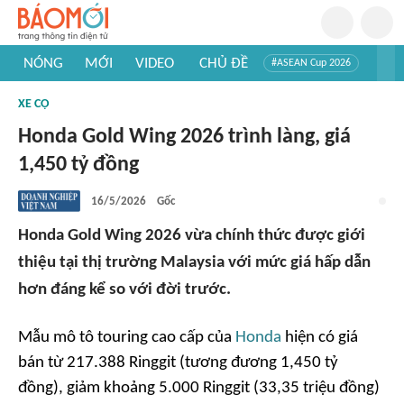
NÓNG
MỚI
VIDEO
CHỦ ĐỀ
#ASEAN Cup 2026
#Trí tuệ nhân tạo
#Mỹ - Iran
#Khám phá Việt Nam
XE CỘ
#Khám phá thế giới
Honda Gold Wing 2026 trình làng, giá
1,450 tỷ đồng
16/5/2026
Gốc
Honda Gold Wing 2026 vừa chính thức được giới
thiệu tại thị trường Malaysia với mức giá hấp dẫn
hơn đáng kể so với đời trước.
Mẫu mô tô touring cao cấp của
Honda
hiện có giá
bán từ 217.388 Ringgit (tương đương 1,450 tỷ
đồng), giảm khoảng 5.000 Ringgit (33,35 triệu đồng)