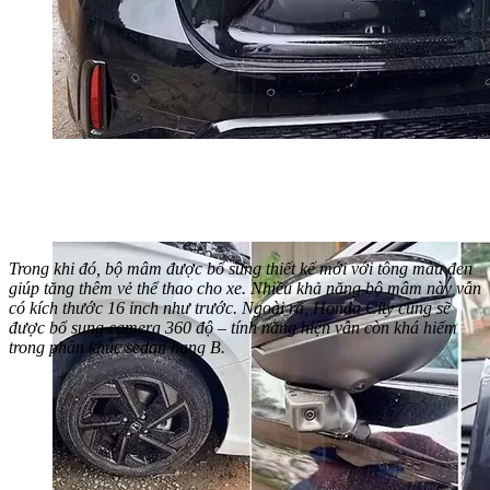
Trong khi đó, bộ mâm được bổ sung thiết kế mới với tông màu đen
giúp tăng thêm vẻ thể thao cho xe. Nhiều khả năng bộ mâm này vẫn
có kích thước 16 inch như trước. Ngoài ra, Honda City cũng sẽ
được bổ sung camera 360 độ – tính năng hiện vẫn còn khá hiếm
trong phân khúc sedan hạng B.