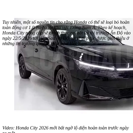
Tuy nhiên, một số nguồn tin cho rằng Honda có thể sẽ loại bỏ hoàn
toàn động cơ 1.0 Turbo tại khu vực Đông Nam Á. Theo kế hoạch,
Honda City nâng cấp sẽ chính thức ra mắt tại thị trường Ấn Độ vào
ngày 22/5/2026 tới đây. Sau Ấn Độ, xe sẽ tiếp tục được giới thiệu ở
những thị trường quốc tế khác như Việt Nam.
Video: Honda City 2026 mới bất ngờ lộ diện hoàn toàn trước ngày