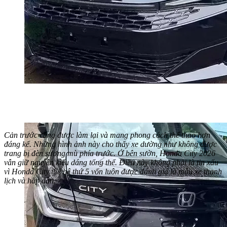
Cản trước cũng được làm lại và mang phong cách thể thao hơn
đáng kể. Những hình ảnh này cho thấy xe dường như không được
trang bị đèn sương mù phía trước. Ở bên sườn, Honda City 2026
vẫn giữ nguyên kiểu dáng tổng thể. Điều này không phải là tin xấu
vì Honda City thế hệ thứ 5 vốn luôn được đánh giá là mẫu xe thanh
lịch và hấp dẫn.