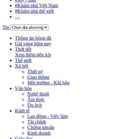
#Khám phá Việt Nam
#Khám phá thế giới
Tin
Thông tin bóng đá
Giá vàng hôm nay
Thời tiết
Xem thêm tiện ích
Thế giới
Xã hội
Thời sự
Giao thông
Môi trường - Khí hậu
Văn hóa
Nghệ thuật
Ẩm thực
Du lịch
Kinh tế
Lao động - Việc làm
Tài chính
Chứng khoán
Kinh doanh
Giáo dục