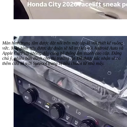
Màn hình trung tâm được đặt nổi trên mặt táp-lô với thiết kế vuông
vức. Màn hình này được dự đoán sẽ hỗ trợ kết nối Android Auto và
Apple CarPlay không dây cùng hệ thống âm thanh cao cấp. Đáng
chú ý, phiên bản dành cho thị trường Ấn Độ được xác nhận sẽ có
thêm cửa sổ trời Sunroof trang bị tiêu chuẩn từ nhà máy.