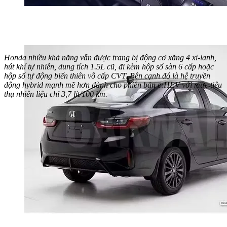
Honda nhiều khả năng vẫn được trang bị động cơ xăng 4 xi-lanh,
hút khí tự nhiên, dung tích 1.5L cũ, đi kèm hộp số sàn 6 cấp hoặc
hộp số tự động biến thiên vô cấp CVT. Bên cạnh đó là hệ truyền
động hybrid mạnh mẽ hơn dành cho phiên bản e:HEV với mức tiêu
thụ nhiên liệu chỉ 3,7 lít/100 km.