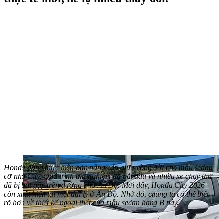
Honda đang thực hiện bản nâng cấp giữa vòng đời cho mẫu sedan
cỡ nhỏ City. Quá trình thử nghiệm đã bắt đầu và nhiều xe chạy thử
đã bị bắt gặp trên đường phố Ấn Độ. Mới đây, Honda City 2026
còn xuất hiện tại một đại lý ở Ấn Độ. Nhờ đó, chúng ta có thể biết
rõ hơn về thiết kế ngoại thất của mẫu sedan hạng B này.