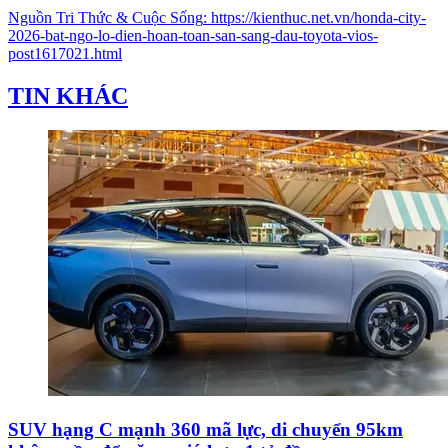
Nguồn
Tri Thức & Cuộc Sống
:
https://kienthuc.net.vn/honda-city-
2026-bat-ngo-lo-dien-hoan-toan-san-sang-dau-toyota-vios-
post1617021.html
TIN KHÁC
SUV hạng C mạnh 360 mã lực, di chuyển 95km