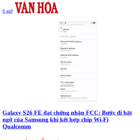
6 giờ
Galaxy S26 FE đạt chứng nhận FCC: Bước đi bất
ngờ của Samsung khi kết hợp chip Wi-Fi
Qualcomm