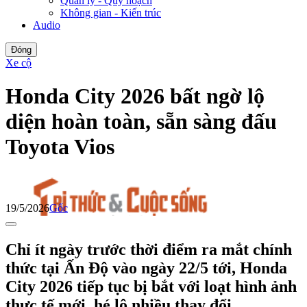
Quản lý - Quy hoạch
Không gian - Kiến trúc
Audio
Đóng
Xe cộ
Honda City 2026 bất ngờ lộ
diện hoàn toàn, sẵn sàng đấu
Toyota Vios
19/5/2026
Gốc
Chỉ ít ngày trước thời điểm ra mắt chính
thức tại Ấn Độ vào ngày 22/5 tới, Honda
City 2026 tiếp tục bị bắt với loạt hình ảnh
thực tế mới, hé lộ nhiều thay đổi.