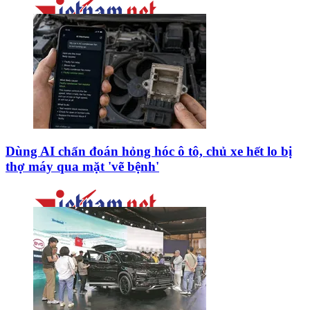
Dùng AI chẩn đoán hỏng hóc ô tô, chủ xe hết lo bị
thợ máy qua mặt 'vẽ bệnh'