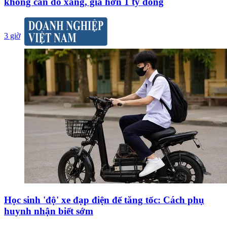
không cần đổ xăng, giá hơn 1 tỷ đồng
3 giờ
Học sinh 'độ' xe đạp điện để tăng tốc: Cách phụ
huynh nhận biết sớm