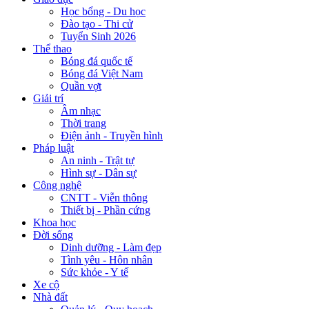
Học bổng - Du học
Đào tạo - Thi cử
Tuyển Sinh 2026
Thể thao
Bóng đá quốc tế
Bóng đá Việt Nam
Quần vợt
Giải trí
Âm nhạc
Thời trang
Điện ảnh - Truyền hình
Pháp luật
An ninh - Trật tự
Hình sự - Dân sự
Công nghệ
CNTT - Viễn thông
Thiết bị - Phần cứng
Khoa học
Đời sống
Dinh dưỡng - Làm đẹp
Tình yêu - Hôn nhân
Sức khỏe - Y tế
Xe cộ
Nhà đất