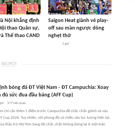
à Nội khẳng định
Saigon Heat giành vé play-
 Hội thao Quân sự,
off sau màn ngược dòng
và Thể thao CAND
nghẹt thở
2 giờ
ịnh bóng đá ĐT Việt Nam - ĐT Campuchia: Xoay
n đủ sức đua đầu bảng (AFF Cup)
giờ
377
liên quan
am chỉ cần thêm 1 điểm trước Campuchia để chắc chắn giành vé vào
F Cup 2026. Tuy nhiên, với phong độ và chiều sâu lực lượng hiện tại,
của thầy trò HLV Kim Sang Sik chắc chắn không dừng lại ở một trận