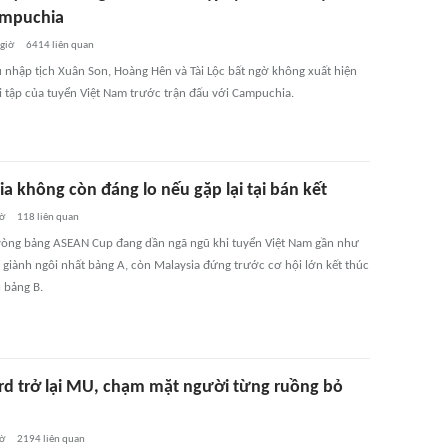
ampuchia
 giờ
6414
liên quan
ủ nhập tịch Xuân Son, Hoàng Hên và Tài Lộc bất ngờ không xuất hiện
i tập của tuyển Việt Nam trước trận đấu với Campuchia.
a không còn đáng lo nếu gặp lại tại bán kết
iờ
118
liên quan
vòng bảng ASEAN Cup đang dần ngã ngũ khi tuyển Việt Nam gần như
 giành ngôi nhất bảng A, còn Malaysia đứng trước cơ hội lớn kết thúc
ì bảng B.
rd trở lại MU, chạm mặt người từng ruồng bỏ
iờ
2194
liên quan