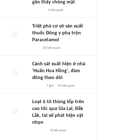
gần thấy chóng mặt
1
liên quan
Triệt phá cơ sở sản xuất
thuốc Đông y pha trộn
Paracetamol
20
liên quan
Cảnh sát xuất hiện ở nhà
'Huấn Hoa Hồng', đám
đông theo dõi
7 giờ
14
liên quan
Loạt ô tô thủng lốp trên
cao tốc qua Gia Lai, Đắk
Lắk, tài xế phát hiện vật
nhọn
8
liên quan