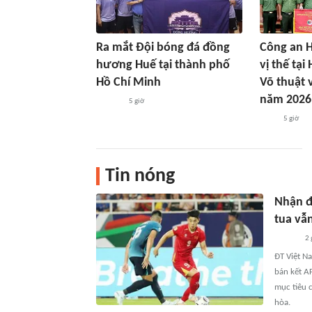
Ra mắt Đội bóng đá đồng
Công an H
hương Huế tại thành phố
vị thế tại
Hồ Chí Minh
Võ thuật 
năm 2026
5 giờ
5 giờ
Tin nóng
Nhận đ
tua vẫ
2 
ĐT Việt N
bán kết AF
mục tiêu 
hòa.