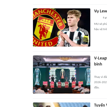
Vụ Lew
8 g
MU sẽ phải
hậu vệ tr
V-Leag
binh
Thay vì đ
2026-2027
đấu.
Tuyển 