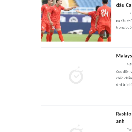
đấu C
7
Ba cầu th
trong buổ
Malaysi
5 g
Cục diện 
chắc chắn
ở vị trí nh
Rashfo
anh
9 g