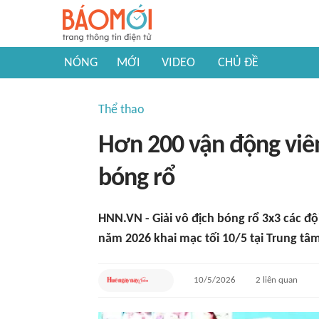
NÓNG
MỚI
VIDEO
CHỦ ĐỀ
Thể thao
Hơn 200 vận động viên
bóng rổ
HNN.VN - Giải vô địch bóng rổ 3x3 các độ
năm 2026 khai mạc tối 10/5 tại Trung t
10/5/2026
2
liên quan