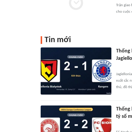
Trận giao
cho cuộc 
Tin mới
Thống k
Jagiel
Jagielloni
xuất sắc n
thủ, đồ th
Thống 
tỷ số 