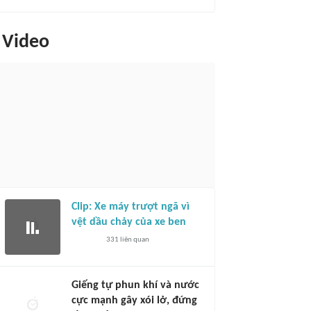
Video
Clip: Xe máy trượt ngã vì
vệt dầu chảy của xe ben
331
liên quan
Giếng tự phun khí và nước
cực mạnh gây xói lở, đứng