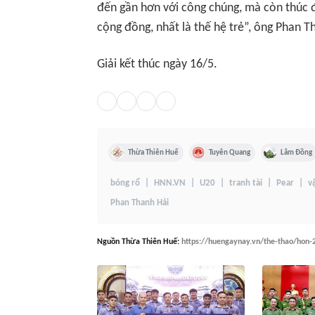
đến gần hơn với công chúng, mà còn thúc đ
cộng đồng, nhất là thế hệ trẻ”, ông Phan 
Giải kết thúc ngày 16/5.
Thừa Thiên Huế
Tuyên Quang
Lâm Đồng
bóng rổ
HNN.VN
U20
tranh tài
Pear
v
Phan Thanh Hải
Nguồn
Thừa Thiên Huế
:
https://huengaynay.vn/the-thao/hon-