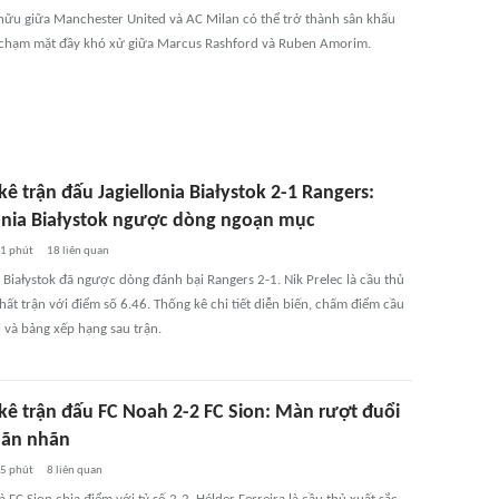
 hữu giữa Manchester United và AC Milan có thể trở thành sân khấu
chạm mặt đầy khó xử giữa Marcus Rashford và Ruben Amorim.
ê trận đấu Jagiellonia Białystok 2-1 Rangers:
lonia Białystok ngược dòng ngoạn mục
1 phút
18
liên quan
a Białystok đã ngược dòng đánh bại Rangers 2-1. Nik Prelec là cầu thủ
hất trận với điểm số 6.46. Thống kê chi tiết diễn biến, chấm điểm cầu
ị và bảng xếp hạng sau trận.
kê trận đấu FC Noah 2-2 FC Sion: Màn rượt đuổi
mãn nhãn
5 phút
8
liên quan