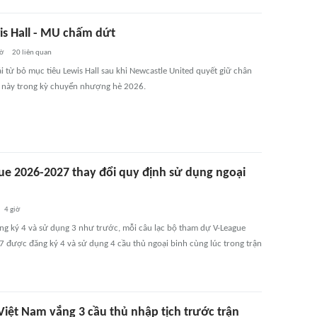
is Hall - MU chấm dứt
iờ
20
liên quan
 từ bỏ mục tiêu Lewis Hall sau khi Newcastle United quyết giữ chân
ẻ này trong kỳ chuyển nhượng hè 2026.
ue 2026-2027 thay đổi quy định sử dụng ngoại
4 giờ
ăng ký 4 và sử dụng 3 như trước, mỗi câu lạc bộ tham dự V-League
 được đăng ký 4 và sử dụng 4 cầu thủ ngoại binh cùng lúc trong trận
Việt Nam vắng 3 cầu thủ nhập tịch trước trận