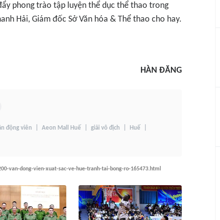
ẩy phong trào tập luyện thể dục thể thao trong
Thanh Hải, Giám đốc Sở Văn hóa & Thể thao cho hay.
HÀN ĐĂNG
ận động viên
Aeon Mall Huế
giải vô địch
Huế
200-van-dong-vien-xuat-sac-ve-hue-tranh-tai-bong-ro-165473.html