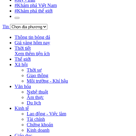
#Khám phá Việt Nam
#Khám phá thế giới
Tin
Thông tin bóng đá
Giá vàng hôm nay
Thời tiết
Xem thêm tiện ích
Thế giới
Xã hội
Thời sự
Giao thông
Môi trường - Khí hậu
Văn hóa
Nghệ thuật
Ẩm thực
Du lịch
Kinh tế
Lao động - Việc làm
Tài chính
Chứng khoán
Kinh doanh
Giáo dục