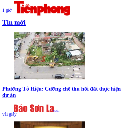
1 giờ
Tin mới
Phường Tô Hiệu: Cưỡng chế thu hồi đất thực hiện
dự án
vài giây