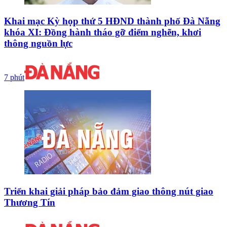
Khai mạc Kỳ họp thứ 5 HĐND thành phố Đà Nẵng
khóa XI: Đồng hành tháo gỡ điểm nghẽn, khơi
thông nguồn lực
7 phút
Triển khai giải pháp bảo đảm giao thông nút giao
Thương Tín