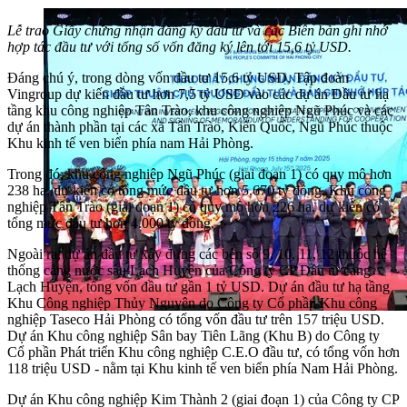
Lễ trao Giấy chứng nhận đăng ký đầu tư và các Biên bản ghi nhớ
hợp tác đầu tư với tổng số vốn đăng ký lên tới 15,6 tỷ USD.
Đáng chú ý, trong dòng vốn đầu tư 15,6 tỷ USD, Tập đoàn
Vingroup dự kiến đầu tư hơn 7,5 tỷ USD vào các dự án Đầu tư hạ
tầng khu công nghiệp Tân Trào, khu công nghiệp Ngũ Phúc và các
dự án thành phần tại các xã Tân Trào, Kiến Quốc, Ngũ Phúc thuộc
Khu kinh tế ven biển phía nam Hải Phòng.
Trong đó, khu công nghiệp Ngũ Phúc (giai đoạn 1) có quy mô hơn
238 ha, dự kiến có tổng mức đầu tư hơn 5.670 tỷ đồng. Khu công
nghiệp Tân Trào (giai đoạn 1) có quy mô hơn 226 ha, dự kiến có
tổng mức đầu tư hơn 4.000 tỷ đồng.
Ngoài ra, dự án đầu tư xây dựng các bến số 9, 10, 11, 12 thuộc hệ
thống cảng nước sâu Lạch Huyện của Công ty CP Đầu tư cảng
Lạch Huyện, tổng vốn đầu tư gần 1 tỷ USD. Dự án đầu tư hạ tầng
Khu Công nghiệp Thủy Nguyên do Công ty Cổ phần Khu công
nghiệp Taseco Hải Phòng có tổng vốn đầu tư trên 157 triệu USD.
Dự án Khu công nghiệp Sân bay Tiên Lãng (Khu B) do Công ty
Cổ phần Phát triển Khu công nghiệp C.E.O đầu tư, có tổng vốn hơn
118 triệu USD - nằm tại Khu kinh tế ven biển phía Nam Hải Phòng.
Dự án Khu công nghiệp Kim Thành 2 (giai đoạn 1) của Công ty CP