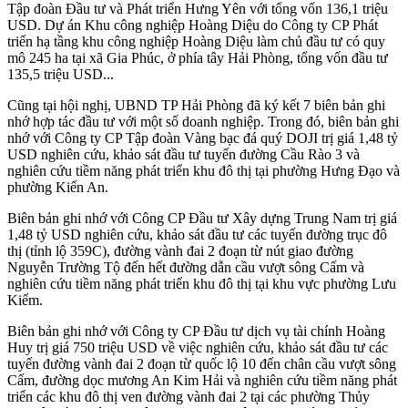
Tập đoàn Đầu tư và Phát triển Hưng Yên với tổng vốn 136,1 triệu
USD. Dự án Khu công nghiệp Hoàng Diệu do Công ty CP Phát
triển hạ tầng khu công nghiệp Hoàng Diệu làm chủ đầu tư có quy
mô 245 ha tại xã Gia Phúc, ở phía tây Hải Phòng, tổng vốn đầu tư
135,5 triệu USD...
Cũng tại hội nghị, UBND TP Hải Phòng đã ký kết 7 biên bản ghi
nhớ hợp tác đầu tư với một số doanh nghiệp. Trong đó, biên bản ghi
nhớ với Công ty CP Tập đoàn Vàng bạc đá quý DOJI trị giá 1,48 tỷ
USD nghiên cứu, khảo sát đầu tư tuyến đường Cầu Rào 3 và
nghiên cứu tiềm năng phát triển khu đô thị tại phường Hưng Đạo và
phường Kiến An.
Biên bản ghi nhớ với Công CP Đầu tư Xây dựng Trung Nam trị giá
1,48 tỷ USD nghiên cứu, khảo sát đầu tư các tuyến đường trục đô
thị (tỉnh lộ 359C), đường vành đai 2 đoạn từ nút giao đường
Nguyễn Trường Tộ đến hết đường dẫn cầu vượt sông Cấm và
nghiên cứu tiềm năng phát triển khu đô thị tại khu vực phường Lưu
Kiếm.
Biên bản ghi nhớ với Công ty CP Đầu tư dịch vụ tài chính Hoàng
Huy trị giá 750 triệu USD về việc nghiên cứu, khảo sát đầu tư các
tuyến đường vành đai 2 đoạn từ quốc lộ 10 đến chân cầu vượt sông
Cấm, đường dọc mương An Kim Hải và nghiên cứu tiềm năng phát
triển các khu đô thị ven đường vành đai 2 tại các phường Thủy