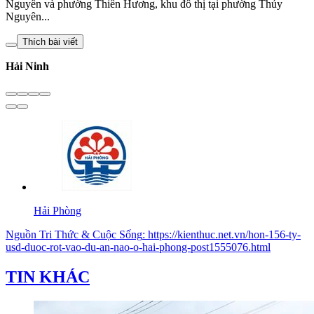
Nguyên và phường Thiên Hương, khu đô thị tại phường Thủy
Nguyên...
Thích bài viết
Hải Ninh
Hải Phòng
Nguồn
Tri Thức & Cuộc Sống
:
https://kienthuc.net.vn/hon-156-ty-
usd-duoc-rot-vao-du-an-nao-o-hai-phong-post1555076.html
TIN KHÁC