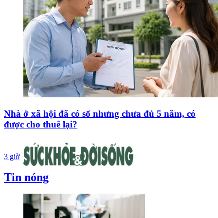
Nhà ở xã hội đã có sổ nhưng chưa đủ 5 năm, có
được cho thuê lại?
3 giờ
Tin nóng