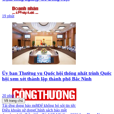
19 phút
Ủy ban Thường vụ Quốc hội thống nhất trình Quốc
hội xem xét thành lập thành phố Bắc Ninh
20 phút
Về trang chủ
Tải ứng dụng báo mới
Để không bỏ sót tin tức
Điều khoản sử dụng
Chính sách bảo mật