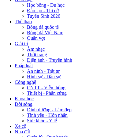
Học bổng - Du học
Đào tạo - Thi cử
Tuyển Sinh 2026
Thể thao
Bóng đá quốc tế
Bóng đá Việt Nam
Quần vợt
Giải trí
Âm nhạc
Thời trang
Điện ảnh - Truyền hình
Pháp luật
An ninh - Trật tự
Hình sự - Dân sự
Công nghệ
CNTT - Viễn thông
Thiết bị - Phần cứng
Khoa học
Đời sống
Dinh dưỡng - Làm đẹp
Tình yêu - Hôn nhân
Sức khỏe - Y tế
Xe cộ
Nhà đất