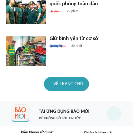
quốc phòng toàn dân
29 phút
Giữ bình yên từ cơ sở
32 phút
VỀ TRANG CHỦ
TẢI ỨNG DỤNG BÁO MỚI
ĐỂ KHÔNG BỎ SÓT TIN TỨC
Điều khoản sử dụng
Chính sách bảo mật