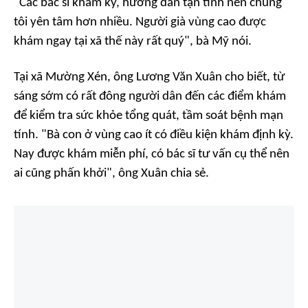
"Các bác sĩ khám kỹ, hướng dẫn tận tình nên chúng
tôi yên tâm hơn nhiều. Người già vùng cao được
khám ngay tại xã thế này rất quý", bà Mỹ nói.
Tại xã Mường Xén, ông Lương Văn Xuân cho biết, từ
sáng sớm có rất đông người dân đến các điểm khám
để kiểm tra sức khỏe tổng quát, tầm soát bệnh mạn
tính. "Bà con ở vùng cao ít có điều kiện khám định kỳ.
Nay được khám miễn phí, có bác sĩ tư vấn cụ thể nên
ai cũng phấn khởi", ông Xuân chia sẻ.