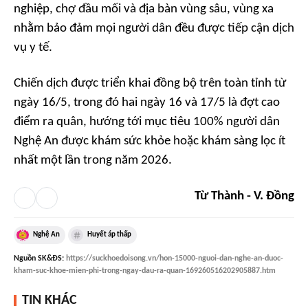
nghiệp, chợ đầu mối và địa bàn vùng sâu, vùng xa
nhằm bảo đảm mọi người dân đều được tiếp cận dịch
vụ y tế.
Chiến dịch được triển khai đồng bộ trên toàn tỉnh từ
ngày 16/5, trong đó hai ngày 16 và 17/5 là đợt cao
điểm ra quân, hướng tới mục tiêu 100% người dân
Nghệ An được khám sức khỏe hoặc khám sàng lọc ít
nhất một lần trong năm 2026.
Từ Thành - V. Đồng
Nghệ An
Huyết áp thấp
Nguồn
SK&ĐS
:
https://suckhoedoisong.vn/hon-15000-nguoi-dan-nghe-an-duoc-
kham-suc-khoe-mien-phi-trong-ngay-dau-ra-quan-169260516202905887.htm
TIN KHÁC