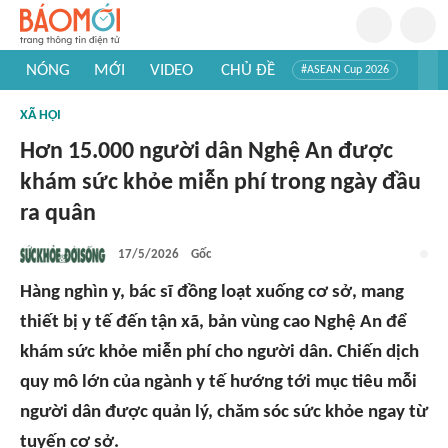
NÓNG
MỚI
VIDEO
CHỦ ĐỀ
#ASEAN Cup 2026
#Trí tuệ nhân tạo
#Mỹ - Iran
#Khám phá Việt Nam
XÃ HỘI
#Khám phá thế giới
Hơn 15.000 người dân Nghệ An được
khám sức khỏe miễn phí trong ngày đầu
ra quân
17/5/2026
Gốc
Hàng nghìn y, bác sĩ đồng loạt xuống cơ sở, mang
thiết bị y tế đến tận xã, bản vùng cao Nghệ An để
khám sức khỏe miễn phí cho người dân. Chiến dịch
quy mô lớn của ngành y tế hướng tới mục tiêu mỗi
người dân được quản lý, chăm sóc sức khỏe ngay từ
tuyến cơ sở.