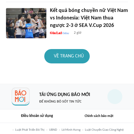
Kết quả bóng chuyền nữ Việt Nam
vs Indonesia: Việt Nam thua
ngược 2-3 ở SEA V.Cup 2026
2 giờ
VỀ TRANG CHỦ
TẢI ỨNG DỤNG BÁO MỚI
ĐỂ KHÔNG BỎ SÓT TIN TỨC
Điều khoản sử dụng
Chính sách bảo mật
Luật Phát Triển Đô Thị
UBND
Lê Minh Hưng
Luật Chuyển Giao Công Nghệ