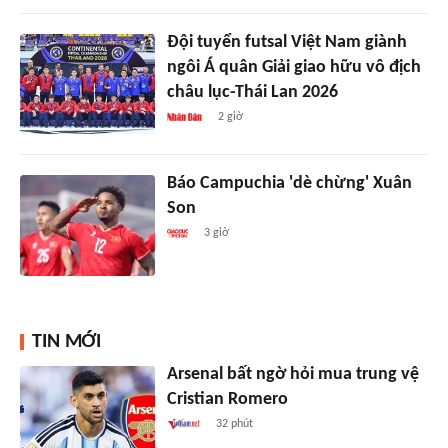
Đội tuyển futsal Việt Nam giành
ngôi Á quân Giải giao hữu vô địch
châu lục-Thái Lan 2026
2 giờ
Báo Campuchia 'dè chừng' Xuân
Son
3 giờ
TIN MỚI
Arsenal bất ngờ hỏi mua trung vệ
Cristian Romero
32 phút