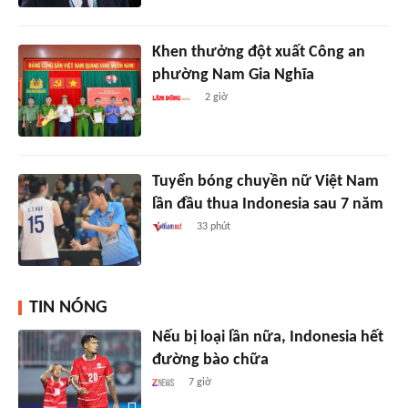
Khen thưởng đột xuất Công an
phường Nam Gia Nghĩa
2 giờ
Tuyển bóng chuyền nữ Việt Nam
lần đầu thua Indonesia sau 7 năm
33 phút
TIN NÓNG
Nếu bị loại lần nữa, Indonesia hết
đường bào chữa
7 giờ