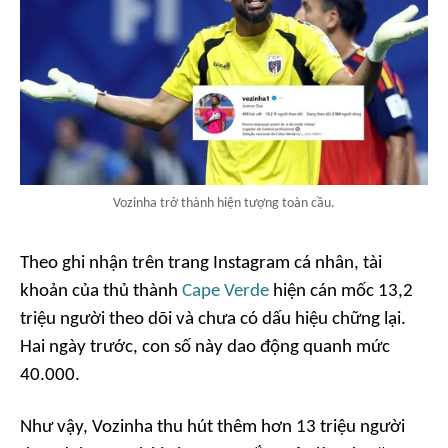
Vozinha trở thành hiện tượng toàn cầu.
Theo ghi nhận trên trang
Instagram
cá nhân, tài
khoản của thủ thành
Cape Verde
hiện cán mốc 13,2
triệu người theo dõi và chưa có dấu hiệu chững lại.
Hai ngày trước, con số này dao động quanh mức
40.000.
Như vậy, Vozinha thu hút thêm hơn 13 triệu người