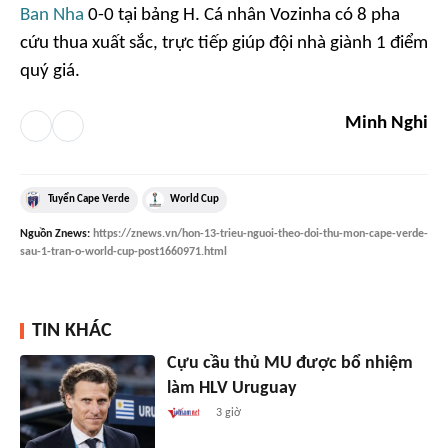
Ban Nha
0-0 tại bảng H. Cá nhân Vozinha có 8 pha
cứu thua xuất sắc, trực tiếp giúp đội nhà giành 1 điểm
quý giá.
Minh Nghi
Tuyển Cape Verde
World Cup
Nguồn
Znews
:
https://znews.vn/hon-13-trieu-nguoi-theo-doi-thu-mon-cape-verde-
sau-1-tran-o-world-cup-post1660971.html
TIN KHÁC
Cựu cầu thủ MU được bổ nhiệm
làm HLV Uruguay
3 giờ