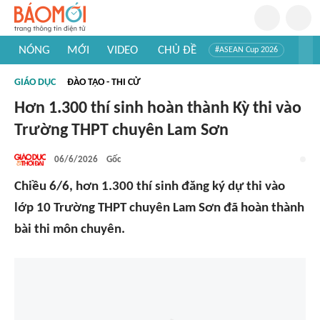
NÓNG
MỚI
VIDEO
CHỦ ĐỀ
#ASEAN Cup 2026
#Trí tuệ nhân tạo
#Mỹ - Iran
#Khám phá Việt Nam
GIÁO DỤC
ĐÀO TẠO - THI CỬ
#Khám phá thế giới
Hơn 1.300 thí sinh hoàn thành Kỳ thi vào
Trường THPT chuyên Lam Sơn
06/6/2026
Gốc
Chiều 6/6, hơn 1.300 thí sinh đăng ký dự thi vào
lớp 10 Trường THPT chuyên Lam Sơn đã hoàn thành
bài thi môn chuyên.