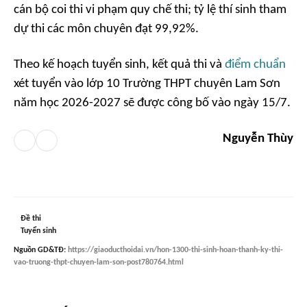
cán bộ coi thi vi phạm quy chế thi; tỷ lệ thí sinh tham
dự thi các môn chuyên đạt 99,92%.
Theo kế hoạch tuyển sinh, kết quả thi và
điểm chuẩn
xét tuyển vào lớp 10 Trường THPT chuyên Lam Sơn
năm học 2026-2027 sẽ được công bố vào ngày 15/7.
Nguyễn Thùy
Đề thi
Tuyển sinh
Nguồn
GD&TĐ
:
https://giaoducthoidai.vn/hon-1300-thi-sinh-hoan-thanh-ky-thi-
vao-truong-thpt-chuyen-lam-son-post780764.html