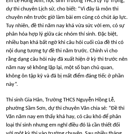
Em Lê Hồng Anh, học sinh Trường THCS Lý Tự Trọng,
dự thi chuyên Lịch sử, cho biết: “Vì đây là môn thi
chuyên nên trước giờ làm bài em cũng có chút áp lực.
Tuy nhiên, đề thi năm nay khá vừa sức với em, có sự
phân hóa hợp lý giữa các nhóm thí sinh. Đặc biệt,
nhiều bạn khá bất ngờ khi câu hỏi cuối của đề thi có
nội dung tương tự đề thi năm trước. Chính vì cho
rằng dạng câu hỏi này đã xuất hiện ở kỳ thi trước nên
năm nay sẽ không lặp lại, một số bạn chủ quan,
không ôn tập kỹ và đã bị mất điểm đáng tiếc ở phần
này”.
Thí sinh Gia Hân, Trường THCS Nguyễn Hồng Lễ,
phường Sầm Sơn, dự thi chuyên Văn chia sẻ: “Đề thi
Văn năm nay em thấy khá hay, có câu khó để phân
loại thí sinh nhưng em nghĩ điều đó là cần thiết đối
với một kỳ thi vào trường chuyên. Sau nhiều tháng