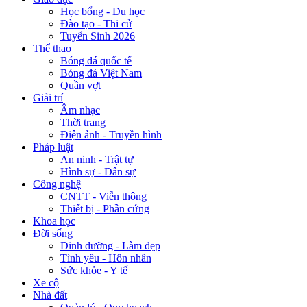
Học bổng - Du học
Đào tạo - Thi cử
Tuyển Sinh 2026
Thể thao
Bóng đá quốc tế
Bóng đá Việt Nam
Quần vợt
Giải trí
Âm nhạc
Thời trang
Điện ảnh - Truyền hình
Pháp luật
An ninh - Trật tự
Hình sự - Dân sự
Công nghệ
CNTT - Viễn thông
Thiết bị - Phần cứng
Khoa học
Đời sống
Dinh dưỡng - Làm đẹp
Tình yêu - Hôn nhân
Sức khỏe - Y tế
Xe cộ
Nhà đất