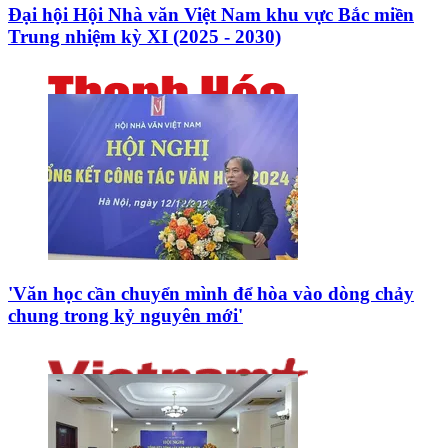
Đại hội Hội Nhà văn Việt Nam khu vực Bắc miền
Trung nhiệm kỳ XI (2025 - 2030)
'Văn học cần chuyển mình để hòa vào dòng chảy
chung trong kỷ nguyên mới'