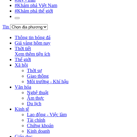
#Khám phá Việt Nam
#Khám phá thế giới
Tin
Thông tin bóng đá
Giá vàng hôm nay
Thời tiết
Xem thêm tiện ích
Thế giới
Xã hội
Thời sự
Giao thông
Môi trường - Khí hậu
Văn hóa
Nghệ thuật
Ẩm thực
Du lịch
Kinh tế
Lao động - Việc làm
Tài chính
Chứng khoán
Kinh doanh
Giáo dục