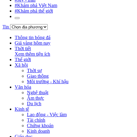
#Khám phá Việt Nam
#Khám phá thế giới
Tin
Thông tin bóng đá
Giá vàng hôm nay
Thời tiết
Xem thêm tiện ích
Thế giới
Xã hội
Thời sự
Giao thông
Môi trường - Khí hậu
Văn hóa
Nghệ thuật
Ẩm thực
Du lịch
Kinh tế
Lao động - Việc làm
Tài chính
Chứng khoán
Kinh doanh
Giáo dục