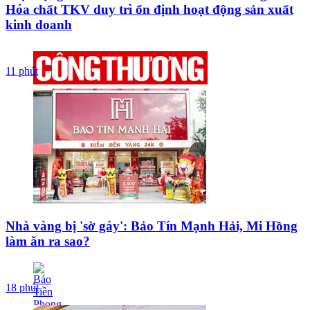
Hóa chất TKV duy trì ổn định hoạt động sản xuất
kinh doanh
11 phút
Nhà vàng bị 'sờ gáy': Bảo Tín Mạnh Hải, Mi Hồng
làm ăn ra sao?
18 phút