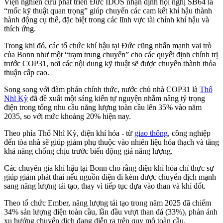
Viện nghiên cứu phát triển Đức IDOS nhận định hội nghị SB64 là
“mốc kỹ thuật quan trọng” giúp chuyển các cam kết khí hậu thành
hành động cụ thể, đặc biệt trong các lĩnh vực tài chính khí hậu và
thích ứng.
Trong khi đó, các tổ chức khí hậu tại Đức cũng nhấn mạnh vai trò
của Bonn như một “trạm trung chuyển” cho các quyết định chính trị
trước COP31, nơi các nội dung kỹ thuật sẽ được chuyển thành thỏa
thuận cấp cao.
Song song với đàm phán chính thức, nước chủ nhà COP31 là
Thổ
Nhĩ Kỳ
đã đề xuất một sáng kiến tự nguyện nhằm nâng tỷ trọng
điện trong tổng nhu cầu năng lượng toàn cầu lên 35% vào năm
2035, so với mức khoảng 20% hiện nay.
Theo phía Thổ Nhĩ Kỳ, điện khí hóa - từ
giao thông
, công nghiệp
đến tòa nhà sẽ giúp giảm phụ thuộc vào nhiên liệu hóa thạch và tăng
khả năng chống chịu trước biến động giá năng lượng.
Các chuyên gia khí hậu tại Bonn cho rằng điện khí hóa chỉ thực sự
giúp giảm phát thải nếu nguồn điện đi kèm được chuyển dịch mạnh
sang năng lượng tái tạo, thay vì tiếp tục dựa vào than và khí đốt.
Theo tổ chức Ember, năng lượng tái tạo trong năm 2025 đã chiếm
34% sản lượng điện toàn cầu, lần đầu vượt than đá (33%), phản ánh
xu hướng chuyển dịch đang diễn ra trên quy mô toàn cầu.