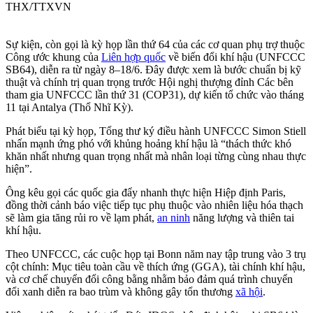
THX/TTXVN
Sự kiện, còn gọi là kỳ họp lần thứ 64 của các cơ quan phụ trợ thuộc
Công ước khung của
Liên hợp quốc
về biến đổi khí hậu (UNFCCC
SB64), diễn ra từ ngày 8–18/6. Đây được xem là bước chuẩn bị kỹ
thuật và chính trị quan trọng trước Hội nghị thượng đỉnh Các bên
tham gia UNFCCC lần thứ 31 (COP31), dự kiến tổ chức vào tháng
11 tại Antalya (Thổ Nhĩ Kỳ).
Phát biểu tại kỳ họp, Tổng thư ký điều hành UNFCCC Simon Stiell
nhấn mạnh ứng phó với khủng hoảng khí hậu là “thách thức khó
khăn nhất nhưng quan trọng nhất mà nhân loại từng cùng nhau thực
hiện”.
Ông kêu gọi các quốc gia đẩy nhanh thực hiện Hiệp định Paris,
đồng thời cảnh báo việc tiếp tục phụ thuộc vào nhiên liệu hóa thạch
sẽ làm gia tăng rủi ro về lạm phát,
an ninh
năng lượng và thiên tai
khí hậu.
Theo UNFCCC, các cuộc họp tại Bonn năm nay tập trung vào 3 trụ
cột chính: Mục tiêu toàn cầu về thích ứng (GGA), tài chính khí hậu,
và cơ chế chuyển đổi công bằng nhằm bảo đảm quá trình chuyển
đổi xanh diễn ra bao trùm và không gây tổn thương
xã hội
.