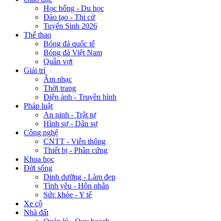
Học bổng - Du học
Đào tạo - Thi cử
Tuyển Sinh 2026
Thể thao
Bóng đá quốc tế
Bóng đá Việt Nam
Quần vợt
Giải trí
Âm nhạc
Thời trang
Điện ảnh - Truyền hình
Pháp luật
An ninh - Trật tự
Hình sự - Dân sự
Công nghệ
CNTT - Viễn thông
Thiết bị - Phần cứng
Khoa học
Đời sống
Dinh dưỡng - Làm đẹp
Tình yêu - Hôn nhân
Sức khỏe - Y tế
Xe cộ
Nhà đất