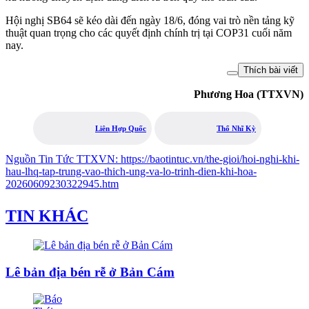
Hội nghị SB64 sẽ kéo dài đến ngày 18/6, đóng vai trò nền tảng kỹ
thuật quan trọng cho các quyết định chính trị tại COP31 cuối năm
nay.
Thích bài viết
Phương Hoa (TTXVN)
Liên Hợp Quốc
Thổ Nhĩ Kỳ
Nguồn
Tin Tức TTXVN
:
https://baotintuc.vn/the-gioi/hoi-nghi-khi-
hau-lhq-tap-trung-vao-thich-ung-va-lo-trinh-dien-khi-hoa-
20260609230322945.htm
TIN KHÁC
Lê bản địa bén rễ ở Bản Cám