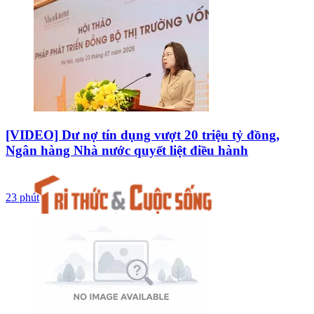
[VIDEO] Dư nợ tín dụng vượt 20 triệu tỷ đồng,
Ngân hàng Nhà nước quyết liệt điều hành
23 phút