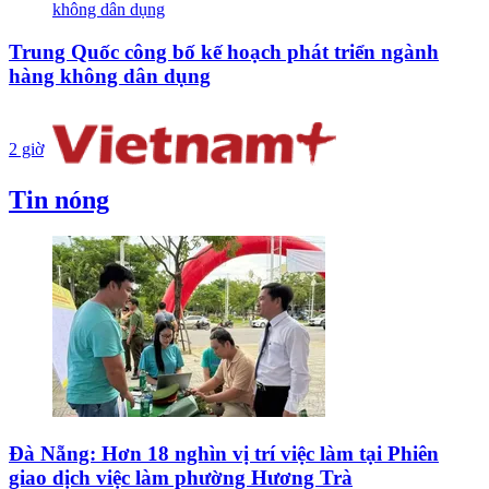
Trung Quốc công bố kế hoạch phát triển ngành
hàng không dân dụng
2 giờ
Tin nóng
Đà Nẵng: Hơn 18 nghìn vị trí việc làm tại Phiên
giao dịch việc làm phường Hương Trà