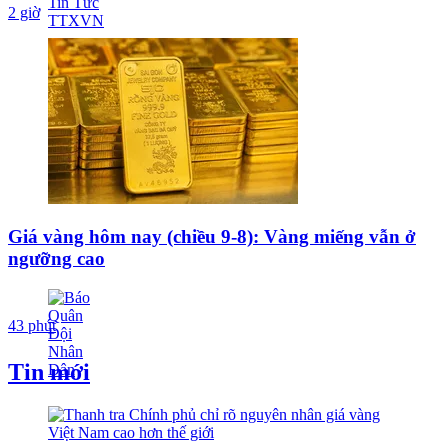
2 giờ
Giá vàng hôm nay (chiều 9-8): Vàng miếng vẫn ở
ngưỡng cao
43 phút
Tin mới