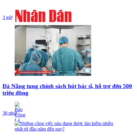
3 giờ
Đà Nẵng tung chính sách hút bác sĩ, hỗ trợ đến 500
triệu đồng
38 phút