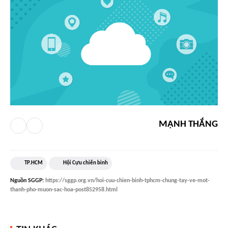
MẠNH THẮNG
TP.HCM
Hội Cựu chiến binh
Nguồn
SGGP
:
https://sggp.org.vn/hoi-cuu-chien-binh-tphcm-chung-tay-ve-mot-
thanh-pho-muon-sac-hoa-post852958.html