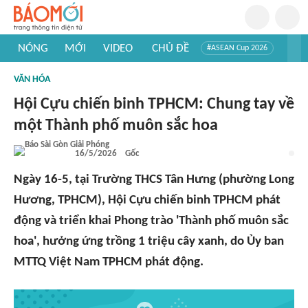
NÓNG
MỚI
VIDEO
CHỦ ĐỀ
#ASEAN Cup 2026
#Tuyển sinh đại học 2026
#Trí tuệ nhân tạo
#Mỹ - Iran
VĂN HÓA
#Khám phá Việt Nam
#Khám phá thế giới
Hội Cựu chiến binh TPHCM: Chung tay về
một Thành phố muôn sắc hoa
16/5/2026
Gốc
Ngày 16-5, tại Trường THCS Tân Hưng (phường Long
Hương, TPHCM), Hội Cựu chiến binh TPHCM phát
động và triển khai Phong trào 'Thành phố muôn sắc
hoa', hưởng ứng trồng 1 triệu cây xanh, do Ủy ban
MTTQ Việt Nam TPHCM phát động.