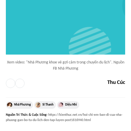
Xem video: "Nhã Phương khoe vẻ gợi cảm trong chuyến du lịch". Nguồn
FB Nhã Phương
Thu Cúc
Nhã Phương
Sĩ Thanh
Diệu Nhi
Nguồn
Tri Thức & Cuộc Sống
:
https://kienthuc.net.vn/hoi-chi-em-ban-di-cua-nha-
phuong-gan-bo-tu-du-lich-den-tap-luyen-post1616940.html