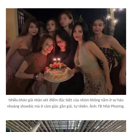
Nhiều khán giả nhận xét điểm đặc biệt của nhóm không nằm ở sự hào
nhoáng showbiz mà ở cảm giác gần gũi, tự nhiên. Ảnh: FB Nhã Phương.