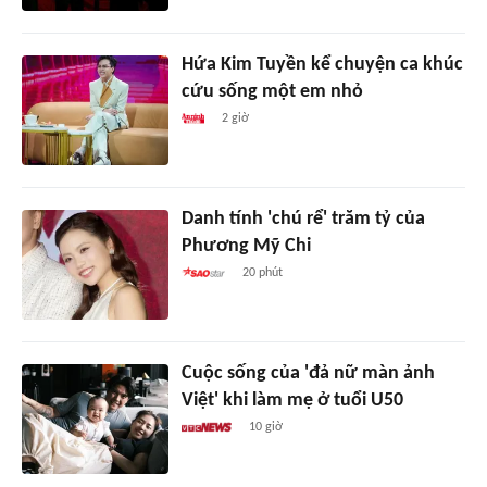
Hứa Kim Tuyền kể chuyện ca khúc
cứu sống một em nhỏ
2 giờ
Danh tính 'chú rể' trăm tỷ của
Phương Mỹ Chi
20 phút
Cuộc sống của 'đả nữ màn ảnh
Việt' khi làm mẹ ở tuổi U50
10 giờ