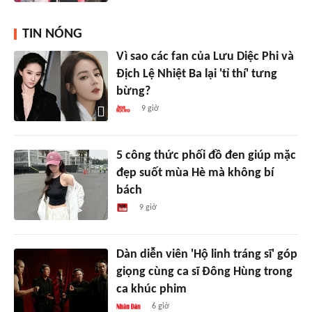
TIN NÓNG
Vì sao các fan của Lưu Diệc Phi và
Địch Lệ Nhiệt Ba lại 'tỉ thí' tưng
bừng?
9 giờ
5 công thức phối đồ đen giúp mặc
đẹp suốt mùa Hè mà không bí
bách
9 giờ
Dàn diễn viên 'Hộ linh tráng sĩ' góp
giọng cùng ca sĩ Đông Hùng trong
ca khúc phim
6 giờ