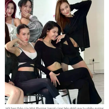
Hội bạn thân của Nhã Phương (ngoài cùng bên phải) quy tụ nhiều gương