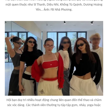
mặt quen thuộc như Sĩ Thanh, Diệu Nhi, Khổng Tú Quỳnh, Dương Hoàng
Yến… Ảnh: FB Nhã Phương.
Hội bạn duy trì nhiều hoạt động chung liên quan đến thể thao và chăm
sóc vóc dáng. Các thành viên thường tụ tập tập gym, nhảy, yoga hoặc