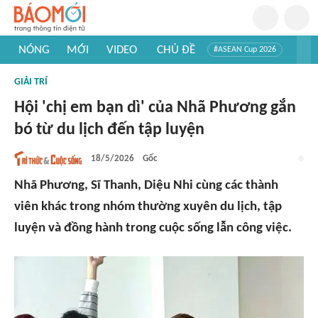
NÓNG
MỚI
VIDEO
CHỦ ĐỀ
#ASEAN Cup 2026
#Trí tuệ nhân tạo
#Mỹ - Iran
#Khám phá Việt Nam
GIẢI TRÍ
#Khám phá thế giới
Hội 'chị em bạn dì' của Nhã Phương gắn
bó từ du lịch đến tập luyện
18/5/2026
Gốc
Nhã Phương, Sĩ Thanh, Diệu Nhi cùng các thành
viên khác trong nhóm thường xuyên du lịch, tập
luyện và đồng hành trong cuộc sống lẫn công việc.