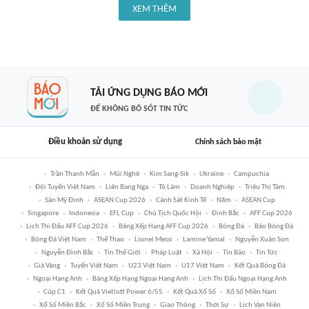
XEM THÊM
TẢI ỨNG DỤNG BÁO MỚI
ĐỂ KHÔNG BỎ SÓT TIN TỨC
Điều khoản sử dụng
Chính sách bảo mật
Trần Thanh Mẫn
Mũi Nghê
Kim Sang-Sik
Ukraine
Campuchia
Đội Tuyển Việt Nam
Liên Bang Nga
Tô Lâm
Doanh Nghiệp
Triệu Thị Tâm
Sân Mỹ Đình
ASEAN Cup 2026
Cảnh Sát Kinh Tế
Năm
ASEAN Cup
Singapore
Indonesia
EFL Cup
Chủ Tịch Quốc Hội
Đình Bắc
AFF Cup 2026
Lịch Thi Đấu AFF Cup 2026
Bảng Xếp Hạng AFF Cup 2026
Bóng Đá
Báo Bóng Đá
Bóng Đá Việt Nam
Thể Thao
Lionel Messi
Lamine Yamal
Nguyễn Xuân Son
Nguyễn Đình Bắc
Tin Thế Giới
Pháp Luật
Xã Hội
Tin Bão
Tin Tức
Giá Vàng
Tuyển Việt Nam
U23 Việt Nam
U17 Việt Nam
Kết Quả Bóng Đá
Ngoại Hạng Anh
Bảng Xếp Hạng Ngoại Hạng Anh
Lịch Thi Đấu Ngoại Hạng Anh
Cúp C1
Kết Quả Vietlott Power 6/55
Kết Quả Xổ Số
Xổ Số Miền Nam
Xổ Số Miền Bắc
Xổ Số Miền Trung
Giao Thông
Thời Sự
Lịch Vạn Niên