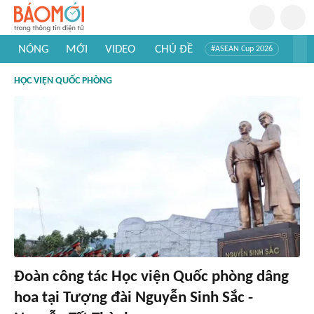
NÓNG
MỚI
VIDEO
CHỦ ĐỀ
#ASEAN Cup 2026
#Trí tuệ nhân tạo
#Mỹ - Iran
#Khám phá Việt Nam
HỌC VIỆN QUỐC PHÒNG
#Khám phá thế giới
Đoàn công tác Học viện Quốc phòng dâng
hoa tại Tượng đài Nguyễn Sinh Sắc -