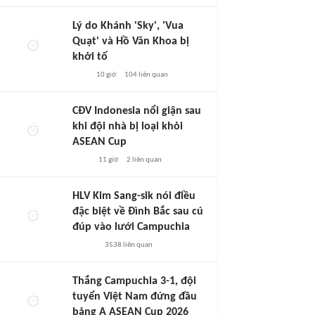
Lý do Khánh 'Sky', 'Vua
Quạt' và Hồ Văn Khoa bị
khởi tố
10 giờ
104
liên quan
CĐV Indonesia nổi giận sau
khi đội nhà bị loại khỏi
ASEAN Cup
11 giờ
2
liên quan
HLV Kim Sang-sik nói điều
đặc biệt về Đình Bắc sau cú
đúp vào lưới Campuchia
3538
liên quan
Thắng Campuchia 3-1, đội
tuyển Việt Nam đứng đầu
bảng A ASEAN Cup 2026