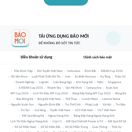
TẢI ỨNG DỤNG BÁO MỚI
ĐỂ KHÔNG BỎ SÓT TIN TỨC
Điều khoản sử dụng
Chính sách bảo mật
Trần Đình Tiệp
Đội Tuyển Việt Nam
Indonesia
Đình Bắc
ASEAN Cup 2026
Hồ Văn Khoa
Luật Phát Triển Đô Thị
Iran
Eo Biển Hormuz
Hạ Tầng
Tháo Gỡ
Doanh Nghiệp
Logistic
Liên Bang Nga
Kim Sang-Sik
Năm
Singapore
A ASEAN Cup 2026
Khánh Sky
Sân Mỹ Đình
Campuchia
Xuân Son
AFF Cup 2026
Lịch Thi Đấu AFF Cup 2026
Bảng Xếp Hạng AFF Cup 2026
Bóng Đá
Báo Bóng Đá
Bóng Đá Việt Nam
Thể Thao
Lionel Messi
Lamine Yamal
Nguyễn Xuân Son
Nguyễn Đình Bắc
Tin Thế Giới
Pháp Luật
Xã Hội
Tin Bão
Tin Tức
Giá Vàng
Tuyển Việt Nam
U23 Việt Nam
U17 Việt Nam
Kết Quả Bóng Đá
Ngoại Hạng Anh
Bảng Xếp Hạng Ngoại Hạng Anh
Lịch Thi Đấu Ngoại Hạng Anh
Cúp C1
Kết Quả Vietlott Power 6/55
Kết Quả Xổ Số
Xổ Số Miền Nam
Xổ Số Miền Bắc
Xổ Số Miền Trung
Giao Thông
Thời Sự