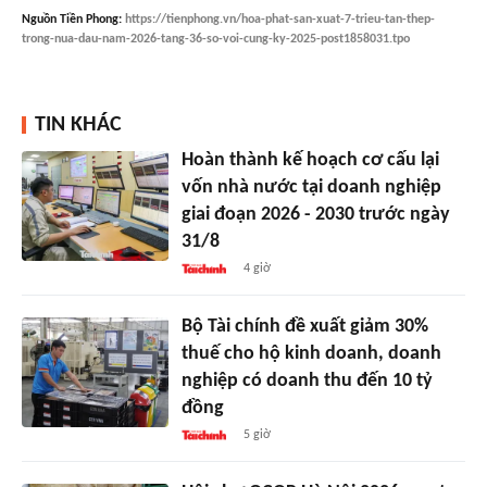
Nguồn
Tiền Phong
:
https://tienphong.vn/hoa-phat-san-xuat-7-trieu-tan-thep-
trong-nua-dau-nam-2026-tang-36-so-voi-cung-ky-2025-post1858031.tpo
TIN KHÁC
Hoàn thành kế hoạch cơ cấu lại
vốn nhà nước tại doanh nghiệp
giai đoạn 2026 - 2030 trước ngày
31/8
4 giờ
Bộ Tài chính đề xuất giảm 30%
thuế cho hộ kinh doanh, doanh
nghiệp có doanh thu đến 10 tỷ
đồng
5 giờ