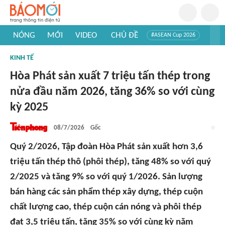
NÓNG
MỚI
VIDEO
CHỦ ĐỀ
#ASEAN Cup 2026
#Trí tuệ nhân tạo
#Mỹ - Iran
#Khám phá Việt Nam
KINH TẾ
#Khám phá thế giới
Hòa Phát sản xuất 7 triệu tấn thép trong
nửa đầu năm 2026, tăng 36% so với cùng
kỳ 2025
08/7/2026
Gốc
Quý 2/2026, Tập đoàn Hòa Phát sản xuất hơn 3,6
triệu tấn thép thô (phôi thép), tăng 48% so với quý
2/2025 và tăng 9% so với quý 1/2026. Sản lượng
bán hàng các sản phẩm thép xây dựng, thép cuộn
chất lượng cao, thép cuộn cán nóng và phôi thép
đạt 3,5 triệu tấn, tăng 35% so với cùng kỳ năm