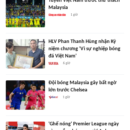
Tuyển Việt Nam trước thử thách
Malaysia
1 giờ
HLV Phan Thanh Hùng nhận Kỷ
niệm chương 'Vì sự nghiệp bóng
đá Việt Nam'
6 giờ
Đội bóng Malaysia gây bất ngờ
lớn trước Chelsea
1 giờ
'Ghế nóng' Premier League ngày