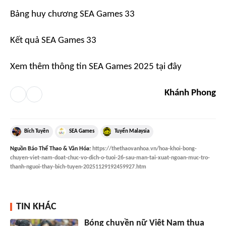
Bảng huy chương SEA Games 33
Kết quả SEA Games 33
Xem thêm thông tin SEA Games 2025 tại đây
Khánh Phong
Bích Tuyền
SEA Games
Tuyển Malaysia
Nguồn
Báo Thể Thao & Văn Hóa
:
https://thethaovanhoa.vn/hoa-khoi-bong-
chuyen-viet-nam-doat-chuc-vo-dich-o-tuoi-26-sau-man-tai-xuat-ngoan-muc-tro-
thanh-nguoi-thay-bich-tuyen-20251129192459927.htm
TIN KHÁC
Bóng chuyền nữ Việt Nam thua