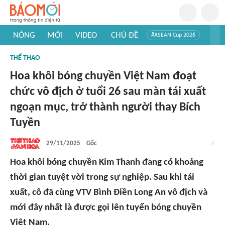
NÓNG
MỚI
VIDEO
CHỦ ĐỀ
#ASEAN Cup 2026
#Trí tuệ nhân tạo
#Mỹ - Iran
#Khám phá Việt Nam
THỂ THAO
#Khám phá thế giới
Hoa khôi bóng chuyền Việt Nam đoạt
chức vô địch ở tuổi 26 sau màn tái xuất
ngoạn mục, trở thành người thay Bích
Tuyền
29/11/2025
Gốc
Hoa khôi bóng chuyền Kim Thanh đang có khoảng
thời gian tuyệt vời trong sự nghiệp. Sau khi tái
xuất, cô đã cùng VTV Bình Điền Long An vô địch và
mới đây nhất là được gọi lên tuyển bóng chuyền
Việt Nam.