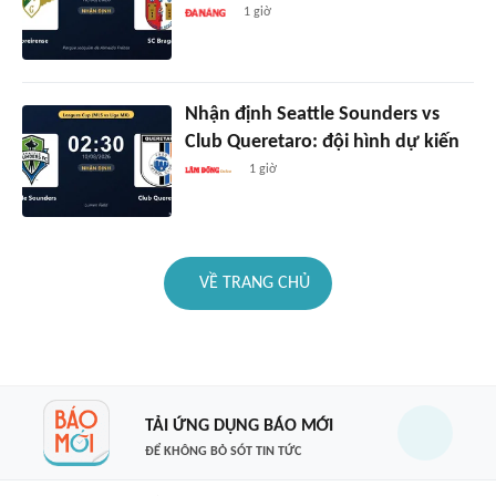
1 giờ
Nhận định Seattle Sounders vs
Club Queretaro: đội hình dự kiến
1 giờ
VỀ TRANG CHỦ
TẢI ỨNG DỤNG BÁO MỚI
ĐỂ KHÔNG BỎ SÓT TIN TỨC