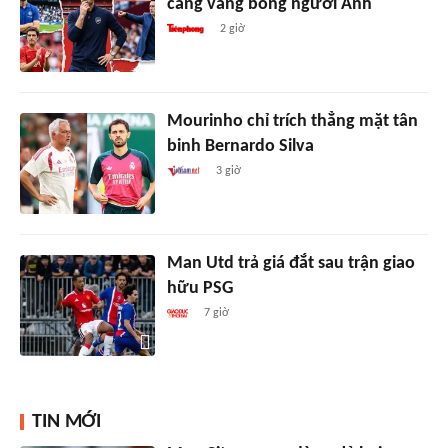
càng vắng bóng người Anh
2 giờ
Mourinho chỉ trích thẳng mặt tân
binh Bernardo Silva
3 giờ
Man Utd trả giá đắt sau trận giao
hữu PSG
7 giờ
TIN MỚI