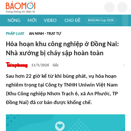
NÓNG
MỚI
VIDEO
CHỦ ĐỀ
#ASEAN Cup 2026
#Tuyển sinh đại học 2026
#Trí tuệ nhân tạo
#Mỹ - Iran
PHÁP LUẬT
AN NINH - TRẬT TỰ
#Khám phá Việt Nam
#Khám phá thế giới
Hỏa hoạn khu công nghiệp ở Đồng Nai:
Nhà xưởng bị cháy sập hoàn toàn
11/5/2026
Gốc
Sau hơn 22 giờ kể từ khi bùng phát, vụ hỏa hoạn
nghiêm trọng tại Công ty TNHH Uniwin Việt Nam
(Khu Công nghiệp Nhơn Trạch 6, xã An Phước, TP
Đồng Nai) đã cơ bản được khống chế.