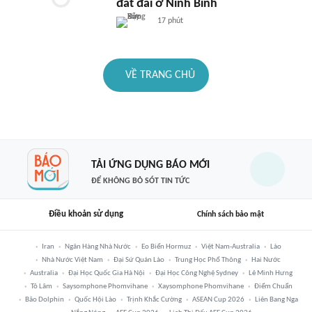
đất đai ở Ninh Bình
17 phút
VỀ TRANG CHỦ
TẢI ỨNG DỤNG BÁO MỚI
ĐỂ KHÔNG BỎ SÓT TIN TỨC
Điều khoản sử dụng
Chính sách bảo mật
Iran
Ngân Hàng Nhà Nước
Eo Biển Hormuz
Việt Nam-Australia
Lào
Nhà Nước Việt Nam
Đại Sứ Quán Lào
Trung Học Phổ Thông
Hai Nước
Australia
Đại Học Quốc Gia Hà Nội
Đại Học Công Nghệ Sydney
Lê Minh Hưng
Tô Lâm
Saysomphone Phomvihane
Xaysomphone Phomvihane
Điểm Chuẩn
Bão Dolphin
Quốc Hội Lào
Trịnh Khắc Cường
ASEAN Cup 2026
Liên Bang Nga