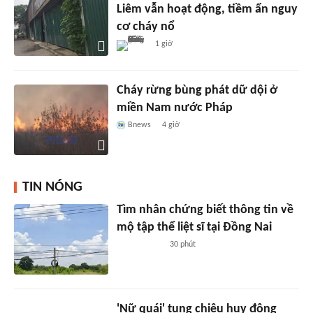
Liêm vẫn hoạt động, tiềm ẩn nguy
cơ cháy nổ
1 giờ
Cháy rừng bùng phát dữ dội ở
miền Nam nước Pháp
Bnews
4 giờ
TIN NÓNG
Tìm nhân chứng biết thông tin về
mộ tập thể liệt sĩ tại Đồng Nai
30 phút
'Nữ quái' tung chiêu huy động