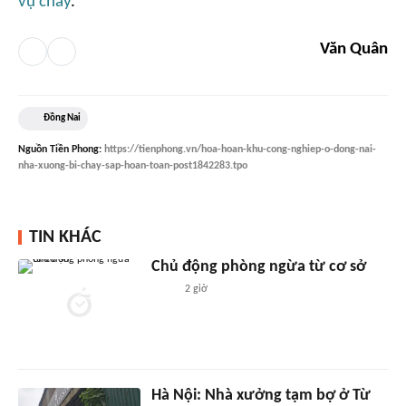
vụ cháy
.
Văn Quân
Đồng Nai
Nguồn
Tiền Phong
:
https://tienphong.vn/hoa-hoan-khu-cong-nghiep-o-dong-nai-
nha-xuong-bi-chay-sap-hoan-toan-post1842283.tpo
TIN KHÁC
Chủ động phòng ngừa từ cơ sở
2 giờ
Hà Nội: Nhà xưởng tạm bợ ở Từ