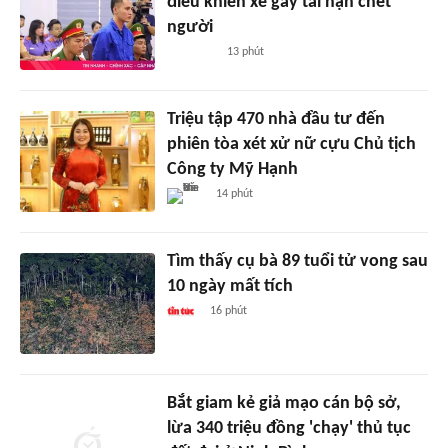
điều khiển xe gây tai nạn chết
người
13 phút
Triệu tập 470 nhà đầu tư đến
phiên tòa xét xử nữ cựu Chủ tịch
Công ty Mỹ Hạnh
14 phút
Tìm thấy cụ bà 89 tuổi tử vong sau
10 ngày mất tích
16 phút
Bắt giam kẻ giả mạo cán bộ sở,
lừa 340 triệu đồng 'chạy' thủ tục