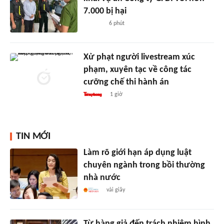
7.000 bị hại
6 phút
Xử phạt người livestream xúc
phạm, xuyên tạc về công tác
cưỡng chế thi hành án
1 giờ
TIN MỚI
Làm rõ giới hạn áp dụng luật
chuyên ngành trong bồi thường
nhà nước
vài giây
Từ hàng giả đến trách nhiệm hình