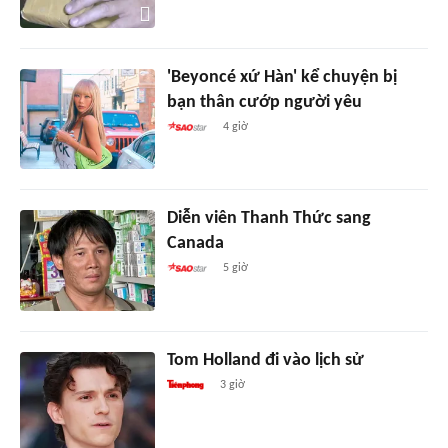
'Beyoncé xứ Hàn' kể chuyện bị
bạn thân cướp người yêu
4 giờ
Diễn viên Thanh Thức sang
Canada
5 giờ
Tom Holland đi vào lịch sử
3 giờ