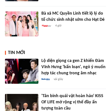
Bà xã MC Quyền Linh tiết lộ lý do
tổ chức sinh nhật sớm cho Hạt Dẻ
4 giờ
TIN MỚI
Lộ diện giọng ca gen Z khiến Đàm
Vĩnh Hưng 'bấn loạn', ngỏ ý muốn
hợp tác chung trong âm nhạc
vài giây
'Tân binh quái vật hoàn hảo' KISS
OF LIFE mở rộng vị thế đầy ấn
tượng toàn cầu