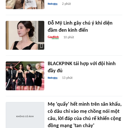
2 phút
Đỗ Mỹ Linh gây chú ý khi diện
đầm đen kinh điển
10 phút
BLACKPINK tái hợp với đội hình
đầy đủ
13 phút
Mẹ 'quẩy' hết mình trên sân khấu,
cô dâu chỉ vào mẹ chồng nói một
câu, lời đáp của chú rể khiến cộng
đồng mạng 'tan chảy'