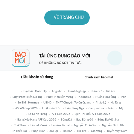
VỀ TRANG CHỦ
TẢI ỨNG DỤNG BÁO MỚI
ĐỂ KHÔNG BỎ SÓT TIN TỨC
Điều khoản sử dụng
Chính sách bảo mật
Đại Biểu Quốc Hội
Logistic
Doanh Nghiệp
Tháo Gỡ
Tô Lâm
Luật Phát Triển Đô Thị
Phát Triển Bền Vững
Indonesia
Huấn Hoa Hồng
Iran
Eo Biển Hormuz
UBND
THPT Chuyên Tuyên Quang
Pháp Lý
Hạ Tầng
ASEAN Cup 2026
Luật Kiến Trúc
Liên Bang Nga
Campuchia
Năm
Mỹ
Lê Minh Hưng
AFF Cup 2026
Lịch Thi Đấu AFF Cup 2026
Bảng Xếp Hạng AFF Cup 2026
Bóng Đá
Báo Bóng Đá
Bóng Đá Việt Nam
Thể Thao
Lionel Messi
Lamine Yamal
Nguyễn Xuân Son
Nguyễn Đình Bắc
Tin Thế Giới
Pháp Luật
Xã Hội
Tin Bão
Tin Tức
Giá Vàng
Tuyển Việt Nam