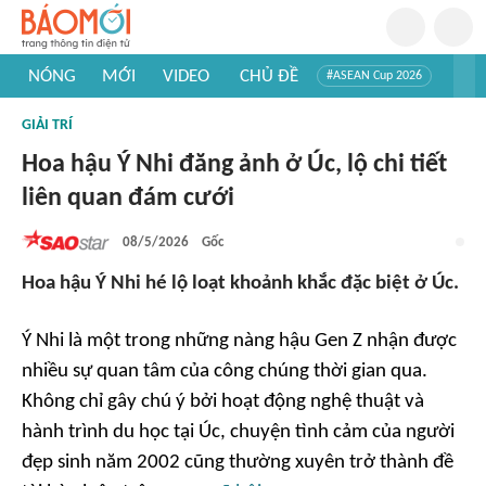
NÓNG
MỚI
VIDEO
CHỦ ĐỀ
#ASEAN Cup 2026
#Trí tuệ nhân tạo
#Mỹ - Iran
#Khám phá Việt Nam
GIẢI TRÍ
#Khám phá thế giới
Hoa hậu Ý Nhi đăng ảnh ở Úc, lộ chi tiết
liên quan đám cưới
08/5/2026
Gốc
Hoa hậu Ý Nhi hé lộ loạt khoảnh khắc đặc biệt ở Úc.
Ý Nhi là một trong những nàng hậu Gen Z nhận được
nhiều sự quan tâm của công chúng thời gian qua.
Không chỉ gây chú ý bởi hoạt động nghệ thuật và
hành trình du học tại Úc, chuyện tình cảm của người
đẹp sinh năm 2002 cũng thường xuyên trở thành đề