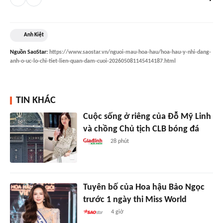
Anh Kiệt
Nguồn
SaoStar
:
https://www.saostar.vn/nguoi-mau-hoa-hau/hoa-hau-y-nhi-dang-
anh-o-uc-lo-chi-tiet-lien-quan-dam-cuoi-202605081145414187.html
TIN KHÁC
Cuộc sống ở riêng của Đỗ Mỹ Linh
và chồng Chủ tịch CLB bóng đá
28 phút
Tuyên bố của Hoa hậu Bảo Ngọc
trước 1 ngày thi Miss World
4 giờ