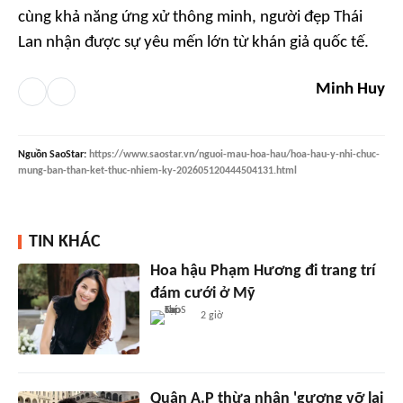
cùng khả năng ứng xử thông minh, người đẹp Thái
Lan nhận được sự yêu mến lớn từ khán giả quốc tế.
Minh Huy
Nguồn
SaoStar
:
https://www.saostar.vn/nguoi-mau-hoa-hau/hoa-hau-y-nhi-chuc-
mung-ban-than-ket-thuc-nhiem-ky-202605120444504131.html
TIN KHÁC
Hoa hậu Phạm Hương đi trang trí
đám cưới ở Mỹ
2 giờ
Quân A.P thừa nhận 'gương vỡ lại