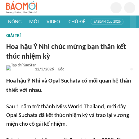
NÓNG
MỚI
VIDEO
CHỦ ĐỀ
#ASEAN Cup 2026
#Tuyển sinh đại học 2026
#Trí tuệ nhân tạo
#Mỹ - Iran
GIẢI TRÍ
#Khám phá Việt Nam
#Khám phá thế giới
Hoa hậu Ý Nhi chúc mừng bạn thân kết
thúc nhiệm kỳ
12/5/2026
Gốc
Hoa hậu Ý Nhi và Opal Suchata có mối quan hệ thân
thiết với nhau.
Sau 1 năm trở thành Miss World Thailand, mới đây
Opal Suchata đã kết thúc nhiệm kỳ và trao lại vương
miện cho cô gái kế nhiệm.