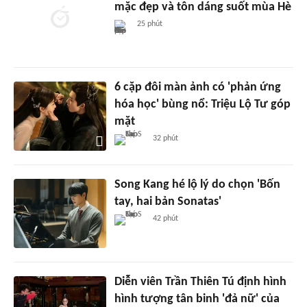
mặc đẹp và tôn dáng suốt mùa Hè
25 phút
6 cặp đôi màn ảnh có 'phản ứng
hóa học' bùng nổ: Triệu Lộ Tư góp
mặt
32 phút
Song Kang hé lộ lý do chọn 'Bốn
tay, hai bản Sonatas'
42 phút
Diễn viên Trần Thiên Tú định hình
hình tượng tân binh 'đả nữ' của