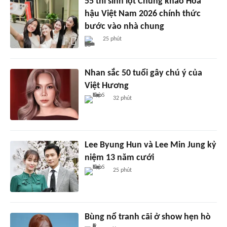
55 thí sinh lọt Chung khảo Hoa
hậu Việt Nam 2026 chính thức
bước vào nhà chung
25 phút
Nhan sắc 50 tuổi gây chú ý của
Việt Hương
32 phút
Lee Byung Hun và Lee Min Jung kỷ
niệm 13 năm cưới
25 phút
Bùng nổ tranh cãi ở show hẹn hò