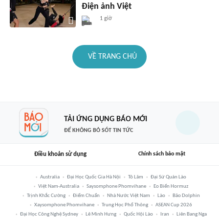
Điện ảnh Việt
1 giờ
VỀ TRANG CHỦ
TẢI ỨNG DỤNG BÁO MỚI
ĐỂ KHÔNG BỎ SÓT TIN TỨC
Điều khoản sử dụng
Chính sách bảo mật
Australia
Đại Học Quốc Gia Hà Nội
Tô Lâm
Đại Sứ Quán Lào
Việt Nam-Australia
Saysomphone Phomvihane
Eo Biển Hormuz
Trịnh Khắc Cường
Điểm Chuẩn
Nhà Nước Việt Nam
Lào
Bão Dolphin
Xaysomphone Phomvihane
Trung Học Phổ Thông
ASEAN Cup 2026
Đại Học Công Nghệ Sydney
Lê Minh Hưng
Quốc Hội Lào
Iran
Liên Bang Nga