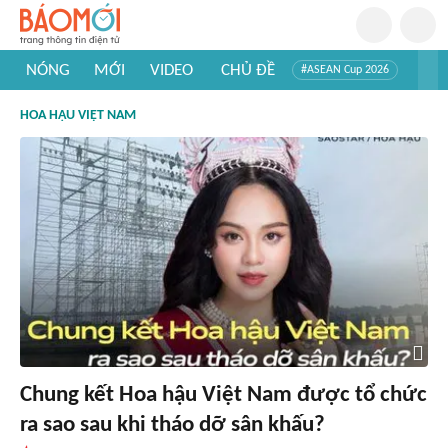
NÓNG
MỚI
VIDEO
CHỦ ĐỀ
#ASEAN Cup 2026
#Trí tuệ nhân tạo
#Mỹ - Iran
#Khám phá Việt Nam
HOA HẬU VIỆT NAM
#Khám phá thế giới
Chung kết Hoa hậu Việt Nam được tổ chức
ra sao sau khi tháo dỡ sân khấu?