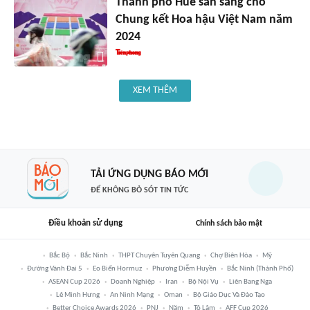
Thành phố Huế sẵn sàng cho
Chung kết Hoa hậu Việt Nam năm
2024
XEM THÊM
TẢI ỨNG DỤNG BÁO MỚI
ĐỂ KHÔNG BỎ SÓT TIN TỨC
Điều khoản sử dụng
Chính sách bảo mật
Bắc Bộ
Bắc Ninh
THPT Chuyên Tuyên Quang
Chợ Biên Hòa
Mỹ
Đường Vành Đai 5
Eo Biển Hormuz
Phương Diễm Huyền
Bắc Ninh (thành Phố)
ASEAN Cup 2026
Doanh Nghiệp
Iran
Bộ Nội Vụ
Liên Bang Nga
Lê Minh Hưng
An Ninh Mạng
Oman
Bộ Giáo Dục Và Đào Tạo
Better Choice Awards 2026
PNJ
Năm
Tô Lâm
AFF Cup 2026