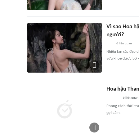
Vì sao Hoa hậ
người?
6
liên quan
Nhiều fan sắc đẹp 
vừa khoe được bờ va
Hoa hậu Than
6
liên quan
Phong cách thời tr
gợi cảm.