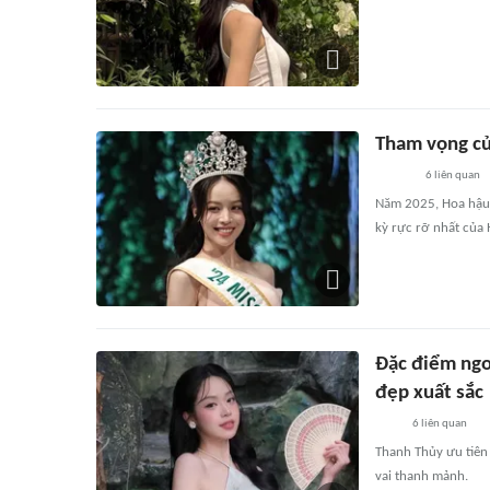
Tham vọng củ
6
liên quan
Năm 2025, Hoa hậu
kỳ rực rỡ nhất của 
Đặc điểm ngo
đẹp xuất sắc
6
liên quan
Thanh Thủy ưu tiên
vai thanh mảnh.