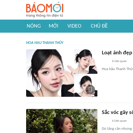
NÓNG
MỚI
VIDEO
CHỦ ĐỀ
HOA HẬU THANH THỦY
Loạt ảnh đẹp
6
liên quan
Hoa hậu Thanh Thủy 
Sắc vóc gây s
6
liên quan
Dù tăng cân nhưng 