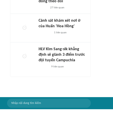
đông theo dõi
27
liên quan
Cảnh sát khám xét nơi ở
của Huấn 'Hoa Hồng'
1
liên quan
HLV Kim Sang-sik khẳng
định sẽ giành 3 điểm trước
đội tuyển Campuchia
9
liên quan