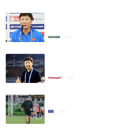
ASEAN CUP 2026
HLV Kim Sang Sik: ĐT Việt Nam
tôn trọng Campuchia nhưng mục
tiêu là 3 điểm
1 giờ
Nhận định Việt Nam vs
Campuchia: 'Phù thủy Kim' sẽ
xoay tua toan tính đường dài?
2 giờ
HLV Campuchia muốn thắng
tuyển Việt Nam tại Mỹ Đình
2 giờ