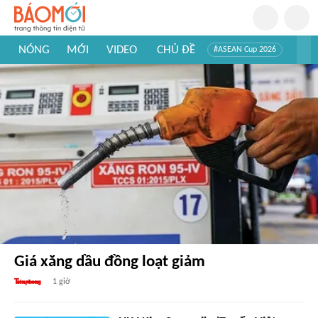
NÓNG
MỚI
VIDEO
CHỦ ĐỀ
#ASEAN Cup 2026
#Trí tuệ nhân tạo
#Mỹ - Iran
#Khám phá Việt Nam
#Khám phá thế giới
Giá xăng dầu đồng loạt giảm
1 giờ