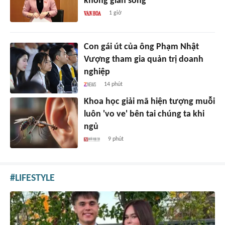
không gian sống
1 giờ
Con gái út của ông Phạm Nhật
Vượng tham gia quản trị doanh
nghiệp
14 phút
Khoa học giải mã hiện tượng muỗi
luôn 'vo ve' bên tai chúng ta khi
ngủ
9 phút
LIFESTYLE