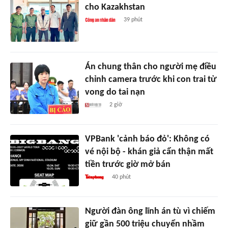
cho Kazakhstan
39 phút
Án chung thân cho người mẹ điều
chỉnh camera trước khi con trai tử
vong do tai nạn
2 giờ
VPBank 'cảnh báo đỏ': Không có
vé nội bộ - khán giả cẩn thận mất
tiền trước giờ mở bán
40 phút
Người đàn ông lĩnh án tù vì chiếm
giữ gần 500 triệu chuyển nhầm