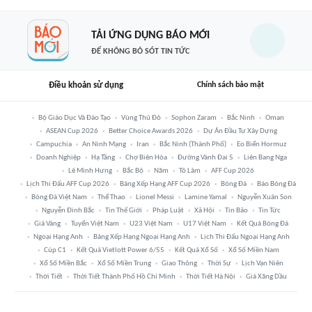
TẢI ỨNG DỤNG BÁO MỚI
ĐỂ KHÔNG BỎ SÓT TIN TỨC
Điều khoản sử dụng
Chính sách bảo mật
Bộ Giáo Dục Và Đào Tạo
Vùng Thủ Đô
Sophon Zaram
Bắc Ninh
Oman
ASEAN Cup 2026
Better Choice Awards 2026
Dự Án Đầu Tư Xây Dựng
Campuchia
An Ninh Mạng
Iran
Bắc Ninh (thành Phố)
Eo Biển Hormuz
Doanh Nghiệp
Hạ Tầng
Chợ Biên Hòa
Đường Vành Đai 5
Liên Bang Nga
Lê Minh Hưng
Bắc Bộ
Năm
Tô Lâm
AFF Cup 2026
Lịch Thi Đấu AFF Cup 2026
Bảng Xếp Hạng AFF Cup 2026
Bóng Đá
Báo Bóng Đá
Bóng Đá Việt Nam
Thể Thao
Lionel Messi
Lamine Yamal
Nguyễn Xuân Son
Nguyễn Đình Bắc
Tin Thế Giới
Pháp Luật
Xã Hội
Tin Bão
Tin Tức
Giá Vàng
Tuyển Việt Nam
U23 Việt Nam
U17 Việt Nam
Kết Quả Bóng Đá
Ngoại Hạng Anh
Bảng Xếp Hạng Ngoại Hạng Anh
Lịch Thi Đấu Ngoại Hạng Anh
Cúp C1
Kết Quả Vietlott Power 6/55
Kết Quả Xổ Số
Xổ Số Miền Nam
Xổ Số Miền Bắc
Xổ Số Miền Trung
Giao Thông
Thời Sự
Lịch Vạn Niên
Thời Tiết
Thời Tiết Thành Phố Hồ Chí Minh
Thời Tiết Hà Nội
Giá Xăng Dầu