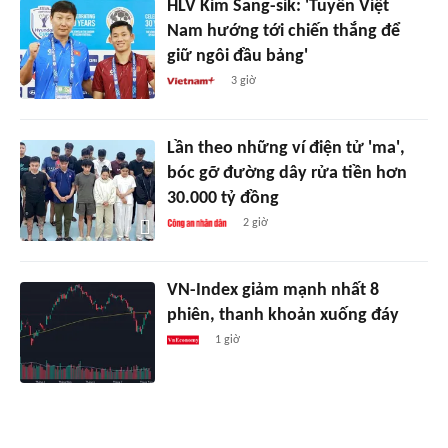
HLV Kim Sang-sik: 'Tuyển Việt
Nam hướng tới chiến thắng để
giữ ngôi đầu bảng'
3 giờ
Lần theo những ví điện tử 'ma',
bóc gỡ đường dây rửa tiền hơn
30.000 tỷ đồng
2 giờ
VN-Index giảm mạnh nhất 8
phiên, thanh khoản xuống đáy
1 giờ