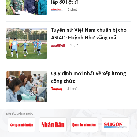
lấp 80 liệt sĩ
6 phút
Tuyển nữ Việt Nam chuẩn bị cho
ASIAD: Huỳnh Như vắng mặt
1 giờ
Quy định mới nhất về xếp lương
công chức
31 phút
ĐỐI TÁC CHÍNH THỨC