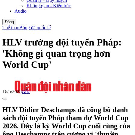
Quản lý - Quy hoạch
Không gian - Kiến trúc
Audio
Đóng
Thể thao
Bóng đá quốc tế
HLV trưởng đội tuyển Pháp:
'Không gì quan trọng hơn
World Cup'
16/5/2026
Gốc
HLV Didier Deschamps đã công bố danh
sách đội tuyển Pháp tham dự World Cup
2026. Đây là kỳ World Cup cuối cùng của
ông Deschamps trên cương vị 'thuyền