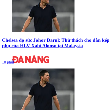
Chelsea đọ sức Johor Darul: Thử thách cho dàn kép
phụ của HLV Xabi Alonso tại Malaysia
10 phút