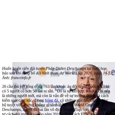
Huấn luyện viên đội tuyển Pháp Didier Deschamps tại buổi họp
báo sau khi công bố đội hình tham dự World Cup 2026, ngày 14-5.
Ảnh: franceinfo.fr
26 cầu thủ với tổng cộng 763 lần khoác áo đội tuyển quốc gia, chỉ
có 5 người có hơn 50 lần ra sân. “Đó là sự kết hợp. Không chỉ nên
là những người mới, mà còn là vấn đề về sự trưởng thành và cách
kiểm soát cảm xúc. Trong
bóng đá
, có những giải đấu cấp câu lạc
bộ tuyệt vời, nhưng không gì sánh được với World Cup”, HLV
Deschamps, người đã hai lần vô địch World Cup, vào năm 1998 với
tư cách đội trưởng và vào năm 2018 với tư cách HLV, khẳng định.