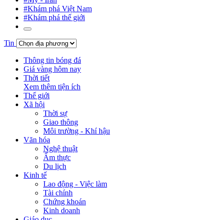
#Khám phá Việt Nam
#Khám phá thế giới
Tin
Thông tin bóng đá
Giá vàng hôm nay
Thời tiết
Xem thêm tiện ích
Thế giới
Xã hội
Thời sự
Giao thông
Môi trường - Khí hậu
Văn hóa
Nghệ thuật
Ẩm thực
Du lịch
Kinh tế
Lao động - Việc làm
Tài chính
Chứng khoán
Kinh doanh
Giáo dục