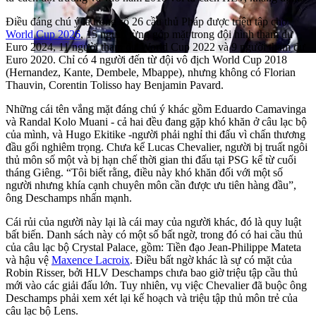
Điều đáng chú ý là trong số 26 cầu thủ Pháp được triệu tập cho
World Cup 2026
, 15 người từng góp mặt trong đội hình tham dự
Euro 2024, 11 người tham dự World Cup 2022 và 9 người tham dự
Euro 2020. Chỉ có 4 người đến từ đội vô địch World Cup 2018
(Hernandez, Kante, Dembele, Mbappe), nhưng không có Florian
Thauvin, Corentin Tolisso hay Benjamin Pavard.
Những cái tên vắng mặt đáng chú ý khác gồm Eduardo Camavinga
và Randal Kolo Muani - cả hai đều đang gặp khó khăn ở câu lạc bộ
của mình, và Hugo Ekitike -người phải nghỉ thi đấu vì chấn thương
đầu gối nghiêm trọng. Chưa kể Lucas Chevalier, người bị truất ngôi
thủ môn số một và bị hạn chế thời gian thi đấu tại PSG kể từ cuối
tháng Giêng. “Tôi biết rằng, điều này khó khăn đối với một số
người nhưng khía cạnh chuyên môn cần được ưu tiên hàng đầu”,
ông Deschamps nhấn mạnh.
Cái rủi của người này lại là cái may của người khác, đó là quy luật
bất biến. Danh sách này có một số bất ngờ, trong đó có hai cầu thủ
của câu lạc bộ Crystal Palace, gồm: Tiền đạo Jean-Philippe Mateta
và hậu vệ
Maxence Lacroix
. Điều bất ngờ khác là sự có mặt của
Robin Risser, bởi HLV Deschamps chưa bao giờ triệu tập cầu thủ
mới vào các giải đấu lớn. Tuy nhiên, vụ việc Chevalier đã buộc ông
Deschamps phải xem xét lại kế hoạch và triệu tập thủ môn trẻ của
câu lạc bộ Lens.