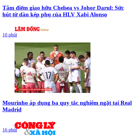
Tâm điểm giao hữu Chelsea vs Johor Darul: Sức
hút từ dàn kép phụ của HLV Xabi Alonso
10 phút
Mourinho áp dụng ba quy tắc nghiêm ngặt tại Real
Madrid
16 phút