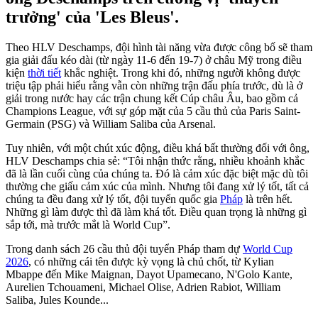
trưởng' của 'Les Bleus'.
Theo HLV Deschamps, đội hình tài năng vừa được công bố sẽ tham
gia giải đấu kéo dài (từ ngày 11-6 đến 19-7) ở châu Mỹ trong điều
kiện
thời tiết
khắc nghiệt. Trong khi đó, những người không được
triệu tập phải hiểu rằng vẫn còn những trận đấu phía trước, dù là ở
giải trong nước hay các trận chung kết Cúp châu Âu, bao gồm cả
Champions League, với sự góp mặt của 5 cầu thủ của Paris Saint-
Germain (PSG) và William Saliba của Arsenal.
Tuy nhiên, với một chút xúc động, điều khá bất thường đối với ông,
HLV Deschamps chia sẻ: “Tôi nhận thức rằng, nhiều khoảnh khắc
đã là lần cuối cùng của chúng ta. Đó là cảm xúc đặc biệt mặc dù tôi
thường che giấu cảm xúc của mình. Nhưng tôi đang xử lý tốt, tất cả
chúng ta đều đang xử lý tốt, đội tuyển quốc gia
Pháp
là trên hết.
Những gì làm được thì đã làm khá tốt. Điều quan trọng là những gì
sắp tới, mà trước mắt là World Cup”.
Trong danh sách 26 cầu thủ đội tuyển Pháp tham dự
World Cup
2026
, có những cái tên được kỳ vọng là chủ chốt, từ Kylian
Mbappe đến Mike Maignan, Dayot Upamecano, N'Golo Kante,
Aurelien Tchouameni, Michael Olise, Adrien Rabiot, William
Saliba, Jules Kounde...