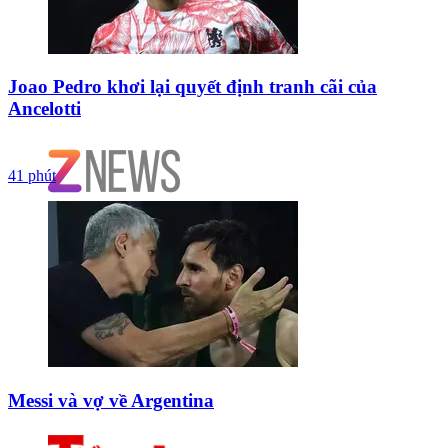
Joao Pedro khơi lại quyết định tranh cãi của
Ancelotti
41 phút
Messi và vợ về Argentina