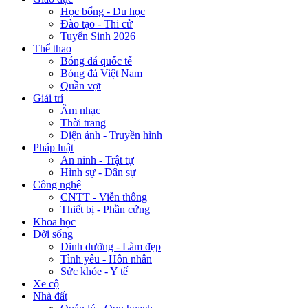
Học bổng - Du học
Đào tạo - Thi cử
Tuyển Sinh 2026
Thể thao
Bóng đá quốc tế
Bóng đá Việt Nam
Quần vợt
Giải trí
Âm nhạc
Thời trang
Điện ảnh - Truyền hình
Pháp luật
An ninh - Trật tự
Hình sự - Dân sự
Công nghệ
CNTT - Viễn thông
Thiết bị - Phần cứng
Khoa học
Đời sống
Dinh dưỡng - Làm đẹp
Tình yêu - Hôn nhân
Sức khỏe - Y tế
Xe cộ
Nhà đất