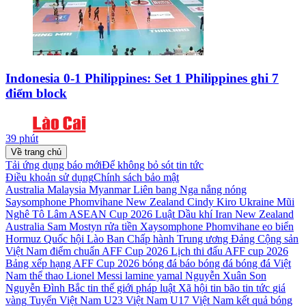
Indonesia 0-1 Philippines: Set 1 Philippines ghi 7
điểm block
39 phút
Về trang chủ
Tải ứng dụng báo mới
Để không bỏ sót tin tức
Điều khoản sử dụng
Chính sách bảo mật
Australia
Malaysia
Myanmar
Liên bang Nga
nắng nóng
Saysomphone Phomvihane
New Zealand Cindy Kiro
Ukraine
Mũi
Nghê
Tô Lâm
ASEAN Cup 2026
Luật Dầu khí
Iran
New Zealand
Australia Sam Mostyn
rửa tiền
Xaysomphone Phomvihane
eo biển
Hormuz
Quốc hội Lào
Ban Chấp hành Trung ương Đảng Cộng sản
Việt Nam
điểm chuẩn
AFF Cup 2026
Lịch thi đấu AFF cup 2026
Bảng xếp hạng AFF Cup 2026
bóng đá
báo bóng đá
bóng đá Việt
Nam
thể thao
Lionel Messi
lamine yamal
Nguyễn Xuân Son
Nguyễn Đình Bắc
tin thế giới
pháp luật
Xã hội
tin bão
tin tức
giá
vàng
Tuyển Việt Nam
U23 Việt Nam
U17 Việt Nam
kết quả bóng