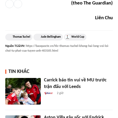
(theo The Guardian)
Liên Chu
Thomas Tuchel
Jude Bellingham
World Cup
Nguồn
TG&VN
:
https://baoquocte.vn/hlv-thomas-tuchel-khong-hai-long-voi-loi-
choi-tu-phat-cua-tuyen-anh-403165.html
TIN KHÁC
Carrick báo tin vui về MU trước
trận đấu với Leeds
2 giờ
Aston Villa gây sốc với Endrick,