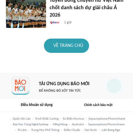
Tuyển bóng chuyền nữ Việt Nam
chốt danh sách dự giải châu Á
2026
1 giờ
VỀ TRANG CHỦ
TẢI ỨNG DỤNG BÁO MỚI
ĐỂ KHÔNG BỎ SÓT TIN TỨC
Điều khoản sử dụng
Chính sách bảo mật
Quốc Hội Lào
Trịnh Khắc Cường
Eo Biển Hormuz
Xaysomphone Phomvihane
Đại Học Công Nghệ Sydney
Nắng Nóng
Australia
Saysomphone Phomvihane
Tô Lâm
Trung Học Phổ Thông
Điểm Chuẩn
Hai Nước
Liên Bang Nga