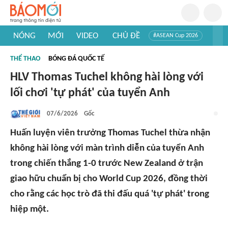
NÓNG
MỚI
VIDEO
CHỦ ĐỀ
#ASEAN Cup 2026
#Trí tuệ nhân tạo
#Mỹ - Iran
#Khám phá Việt Nam
THỂ THAO
BÓNG ĐÁ QUỐC TẾ
#Khám phá thế giới
HLV Thomas Tuchel không hài lòng với
lối chơi 'tự phát' của tuyển Anh
07/6/2026
Gốc
Huấn luyện viên trưởng Thomas Tuchel thừa nhận
không hài lòng với màn trình diễn của tuyển Anh
trong chiến thắng 1-0 trước New Zealand ở trận
giao hữu chuẩn bị cho World Cup 2026, đồng thời
cho rằng các học trò đã thi đấu quá 'tự phát' trong
hiệp một.