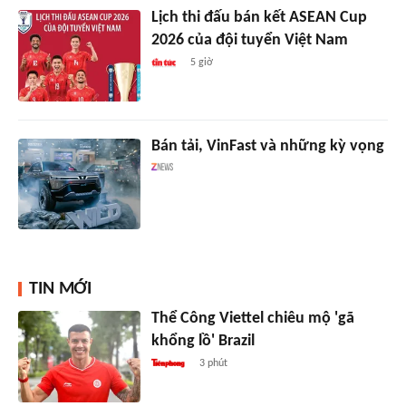
Lịch thi đấu bán kết ASEAN Cup
2026 của đội tuyển Việt Nam
5 giờ
Bán tải, VinFast và những kỳ vọng
TIN MỚI
Thể Công Viettel chiêu mộ 'gã
khổng lồ' Brazil
3 phút