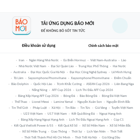
TẢI ỨNG DỤNG BÁO MỚI
ĐỂ KHÔNG BỎ SÓT TIN TỨC
Điều khoản sử dụng
Chính sách bảo mật
Iran
Ngân Hàng Nhà Nước
Eo Biển Hormuz
Việt Nam-Australia
Lào
Nhà Nước Việt Nam
Đại Sứ Quán Lào
Trung Học Phổ Thông
Hai Nước
Australia
Đại Học Quốc Gia Hà Nội
Đại Học Công Nghệ Sydney
Lê Minh Hưng
Tô Lâm
Saysomphone Phomvihane
Xaysomphone Phomvihane
Điểm Chuẩn
Bão Dolphin
Quốc Hội Lào
Trịnh Khắc Cường
ASEAN Cup 2026
Liên Bang Nga
Nắng Nóng
AFF Cup 2026
Lịch Thi Đấu AFF Cup 2026
Bảng Xếp Hạng AFF Cup 2026
Bóng Đá
Báo Bóng Đá
Bóng Đá Việt Nam
Thể Thao
Lionel Messi
Lamine Yamal
Nguyễn Xuân Son
Nguyễn Đình Bắc
Tin Thế Giới
Pháp Luật
Xã Hội
Tin Bão
Tin Tức
Giá Vàng
Tuyển Việt Nam
U23 Việt Nam
U17 Việt Nam
Kết Quả Bóng Đá
Ngoại Hạng Anh
Bảng Xếp Hạng Ngoại Hạng Anh
Lịch Thi Đấu Ngoại Hạng Anh
Cúp C1
Kết Quả Vietlott Power 6/55
Kết Quả Xổ Số
Xổ Số Miền Nam
Xổ Số Miền Bắc
Xổ Số Miền Trung
Giao Thông
Thời Sự
Lịch Vạn Niên
Thời Tiết
Thời Tiết Thành Phố Hồ Chí Minh
Thời Tiết Hà Nội
Giá Xăng Dầu