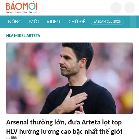
NÓNG
MỚI
VIDEO
CHỦ ĐỀ
#ASEAN Cup 2026
#Tuyển sinh đại học 2026
#Trí tuệ nhân tạo
#Mỹ - Iran
HLV MIKEL ARTETA
#Khám phá Việt Nam
#Khám phá thế giới
Arsenal thưởng lớn, đưa Arteta lọt top
HLV hưởng lương cao bậc nhất thế giới