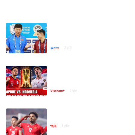
ASEAN CUP 2026
Nhận định, dự đoán trận đấu Việt
Nam vs Campuchia: Chiến thắng
để chọn đường vào bán kết
2 giờ
Nhận định Singapore vs Indonesia
(20h ngày 7/8): Cuộc quyết đấu
giành tấm vé bán kết duy nhất
3 giờ
Báo Campuchia 'dè chừng' Xuân
Son
3 giờ