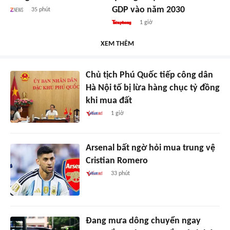
GDP vào năm 2030
35 phút
1 giờ
XEM THÊM
Chủ tịch Phú Quốc tiếp công dân
Hà Nội tố bị lừa hàng chục tỷ đồng
khi mua đất
1 giờ
Arsenal bất ngờ hỏi mua trung vệ
Cristian Romero
33 phút
Đang mưa dông chuyển ngay