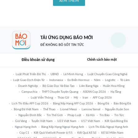
XEM THÊM
TẢI ỨNG DỤNG BÁO MỚI
ĐỂ KHÔNG BỎ SÓT TIN TỨC
Điều khoản sử dụng
Chính sách bảo mật
Luật Phát Triển Đô Thị
UBND
Lê Minh Hưng
Luật Chuyển Giao Công Nghệ
Luật Giao Dịch Điện Tử
Indonesia
Eo Biển Hormuz
Năm
Logistic
Tô Lâm
Doanh Nghiệp
Bộ Giáo Dục Và Đào Tạo
Liên Bang Nga
Huấn Hoa Hồng
Campuchia
THPT Chuyên Tuyên Quang
ASEAN Cup 2026
Hạ Tầng
Luật Viễn Thông
Tháo Gỡ
Mỹ
Iran
AFF Cup 2026
Lịch Thi Đấu AFF Cup 2026
Bảng Xếp Hạng AFF Cup 2026
Bóng Đá
Báo Bóng Đá
Bóng Đá Việt Nam
Thể Thao
Lionel Messi
Lamine Yamal
Nguyễn Xuân Son
Nguyễn Đình Bắc
Tin Thế Giới
Pháp Luật
Xã Hội
Tin Bão
Tin Tức
Giá Vàng
Tuyển Việt Nam
U23 Việt Nam
U17 Việt Nam
Kết Quả Bóng Đá
Ngoại Hạng Anh
Bảng Xếp Hạng Ngoại Hạng Anh
Lịch Thi Đấu Ngoại Hạng Anh
Cúp C1
Kết Quả Vietlott Power 6/55
Kết Quả Xổ Số
Xổ Số Miền Nam