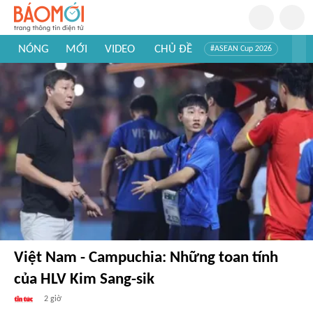
NÓNG
MỚI
VIDEO
CHỦ ĐỀ
#ASEAN Cup 2026
#Trí tuệ nhân tạo
#Mỹ - Iran
#Khám phá Việt Nam
#Khám phá thế giới
Việt Nam - Campuchia: Những toan tính
của HLV Kim Sang-sik
2 giờ