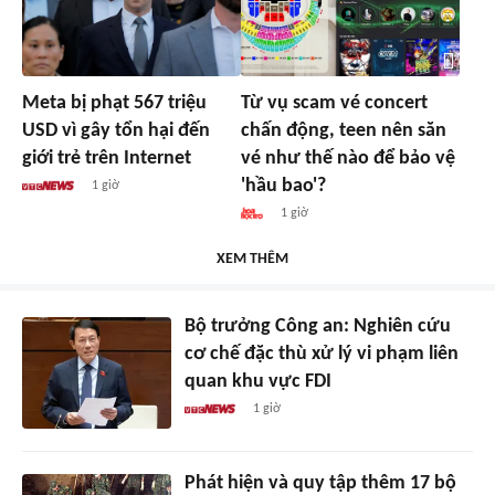
Meta bị phạt 567 triệu
Từ vụ scam vé concert
USD vì gây tổn hại đến
chấn động, teen nên săn
giới trẻ trên Internet
vé như thế nào để bảo vệ
'hầu bao'?
1 giờ
1 giờ
XEM THÊM
Bộ trưởng Công an: Nghiên cứu
cơ chế đặc thù xử lý vi phạm liên
quan khu vực FDI
1 giờ
Phát hiện và quy tập thêm 17 bộ