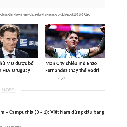
c-dang-tien-bo-nhung-chua-du-kha-nang-vo-dich-post1851939.tpo
thủ MU được bổ
Man City chiêu mộ Enzo
m HLV Uruguay
Fernandez thay thế Rodri
6 giờ
am – Campuchia (3 – 1): Việt Nam đứng đầu bảng