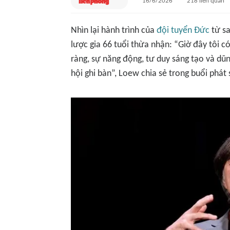
16/6/2026
218
liên quan
Nhìn lại hành trình của
đội tuyển Đức
từ sa
lược gia 66 tuổi thừa nhận: “Giờ đây tôi c
ràng, sự năng động, tư duy sáng tạo và dũn
hội ghi bàn”, Loew chia sẻ trong buổi phát 