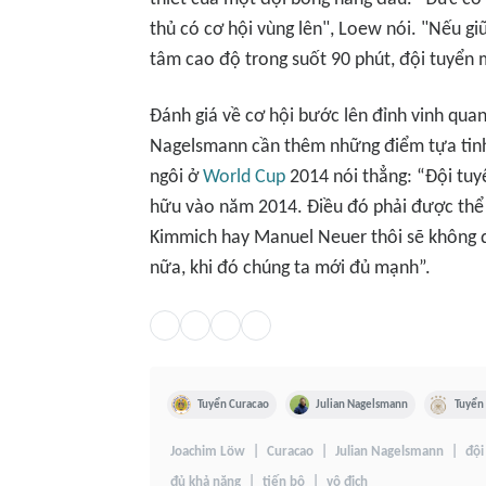
thủ có cơ hội vùng lên", Loew nói. "Nếu gi
tâm cao độ trong suốt 90 phút, đội tuyển 
Đánh giá về cơ hội bước lên đỉnh vinh qua
Nagelsmann cần thêm những điểm tựa tinh 
ngôi ở
World Cup
2014 nói thẳng: “Đội tuy
hữu vào năm 2014. Điều đó phải được thể h
Kimmich hay Manuel Neuer thôi sẽ không đ
nữa, khi đó chúng ta mới đủ mạnh”.
Tuyển Curacao
Julian Nagelsmann
Tuyển
Joachim Löw
Curacao
Julian Nagelsmann
đội
đủ khả năng
tiến bộ
vô địch