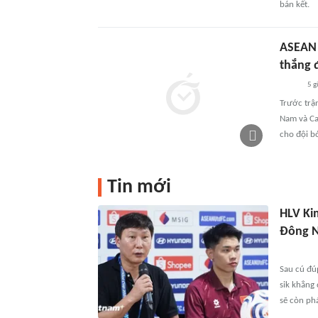
bán kết.
ASEAN 
thắng 
5 g
Trước trậ
Nam và Ca
cho đội b
Tin mới
HLV Ki
Đông 
Sau cú đú
sik khẳng
sẽ còn phá