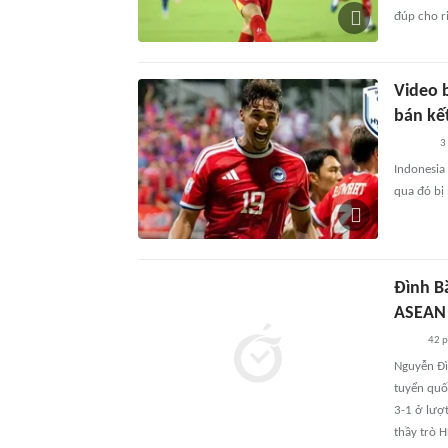
đúp cho r
Video 
bán kế
3
Indonesia
qua đó bị
Đình B
ASEAN 
42 
Nguyễn Đì
tuyển quố
3-1 ở lượ
thầy trò 