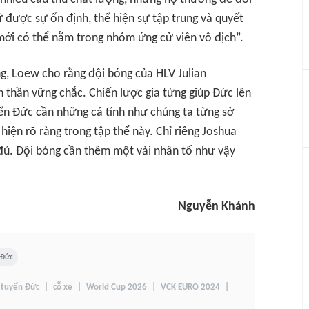
ữ được sự ổn định, thể hiện sự tập trung và quyết
mới có thể nằm trong nhóm ứng cử viên vô địch”.
ng, Loew cho rằng đội bóng của HLV Julian
thần vững chắc. Chiến lược gia từng giúp Đức lên
ển Đức cần những cá tính như chúng ta từng sở
iện rõ ràng trong tập thể này. Chỉ riêng Joshua
ủ. Đội bóng cần thêm một vài nhân tố như vậy
Nguyễn Khánh
 Đức
 tuyển Đức
cỗ xe
World Cup 2026
VCK EURO 2024