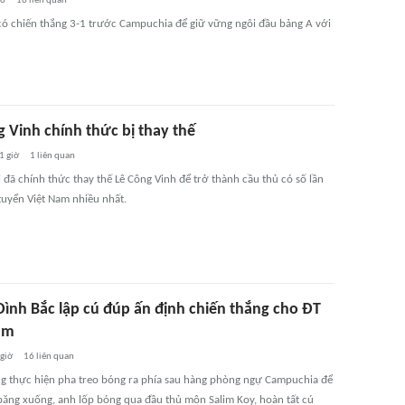
iờ
16
liên quan
có chiến thắng 3-1 trước Campuchia để giữ vững ngôi đầu bảng A với
g Vinh chính thức bị thay thế
1 giờ
1
liên quan
ã chính thức thay thế Lê Công Vinh để trở thành cầu thủ có số lần
uyển Việt Nam nhiều nhất.
Đình Bắc lập cú đúp ấn định chiến thắng cho ĐT
am
 giờ
16
liên quan
g thực hiện pha treo bóng ra phía sau hàng phòng ngự Campuchia để
băng xuống, anh lốp bóng qua đầu thủ môn Salim Koy, hoàn tất cú