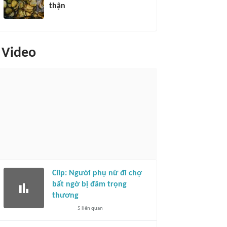
thận
Video
Clip: Người phụ nữ đi chợ
bất ngờ bị đâm trọng
thương
5
liên quan