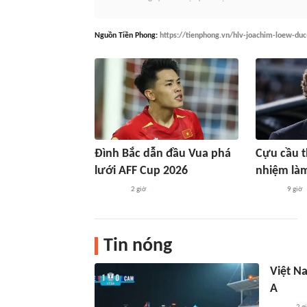
Nguồn
Tiền Phong
:
https://tienphong.vn/hlv-joachim-loew-du
Đình Bắc dẫn đầu Vua phá
Cựu cầu 
lưới AFF Cup 2026
nhiệm là
2 giờ
9 giờ
Tin nóng
Việt N
A