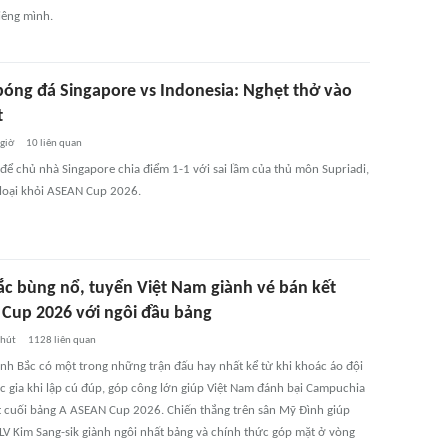
iêng mình.
bóng đá Singapore vs Indonesia: Nghẹt thở vào
t
 giờ
10
liên quan
 để chủ nhà Singapore chia điểm 1-1 với sai lầm của thủ môn Supriadi,
 loại khỏi ASEAN Cup 2026.
ắc bùng nổ, tuyển Việt Nam giành vé bán kết
Cup 2026 với ngôi đầu bảng
phút
1128
liên quan
nh Bắc có một trong những trận đấu hay nhất kể từ khi khoác áo đội
c gia khi lập cú đúp, góp công lớn giúp Việt Nam đánh bại Campuchia
t cuối bảng A ASEAN Cup 2026. Chiến thắng trên sân Mỹ Đình giúp
HLV Kim Sang-sik giành ngôi nhất bảng và chính thức góp mặt ở vòng