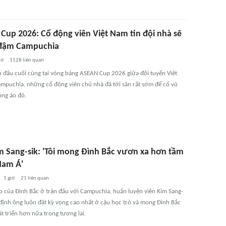
Cup 2026: Cổ động viên Việt Nam tin đội nhà sẽ
đậm Campuchia
iờ
1128
liên quan
n đấu cuối cùng tại vòng bảng ASEAN Cup 2026 giữa đội tuyển Việt
mpuchia, những cổ động viên chủ nhà đã tới sân rất sớm để cổ vũ
óng áo đỏ.
m Sang-sik: 'Tôi mong Đình Bắc vươn xa hơn tầm
Nam Á'
1 giờ
21
liên quan
p của Đình Bắc ở trận đấu với Campuchia, huấn luyện viên Kim Sang-
 định ông luôn đặt kỳ vọng cao nhất ở cậu học trò và mong Đình Bắc
t triển hơn nữa trong tương lai.