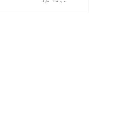
9 giờ
1
liên quan