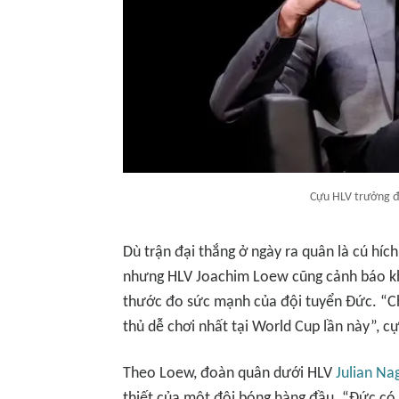
Cựu HLV trưởng đ
Dù trận đại thắng ở ngày ra quân là cú hích
nhưng HLV Joachim Loew cũng cảnh báo kh
thước đo sức mạnh của đội tuyển Đức. “Ch
thủ dễ chơi nhất tại World Cup lần này”,
Theo Loew, đoàn quân dưới HLV
Julian N
thiết của một đội bóng hàng đầu. “Đức có