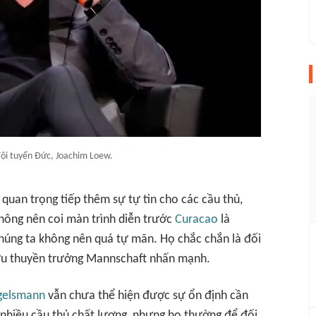
ội tuyển Đức, Joachim Loew.
 quan trọng tiếp thêm sự tự tin cho các cầu thủ,
ông nên coi màn trình diễn trước
Curacao
là
úng ta không nên quá tự mãn. Họ chắc chắn là đối
 cựu thuyền trưởng Mannschaft nhấn mạnh.
agelsmann
vẫn chưa thể hiện được sự ổn định cần
 nhiều cầu thủ chất lượng, nhưng họ thường để đối