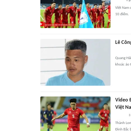
2 g
Việt Nam 
10 điểm.
Lê Côn
Quang Hải đ
khoác áo t
Video 
Việt N
3
Thành Lon
Đình Bắc 