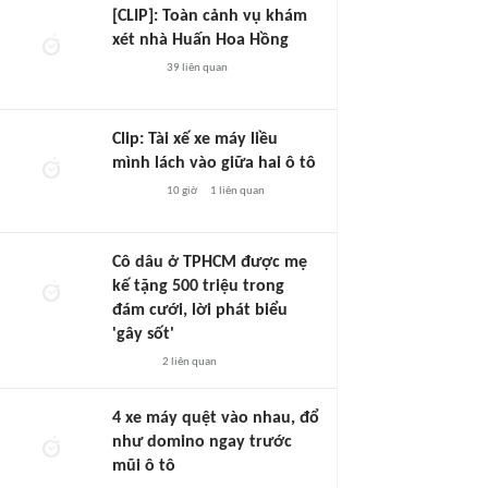
[CLIP]: Toàn cảnh vụ khám
xét nhà Huấn Hoa Hồng
39
liên quan
Clip: Tài xế xe máy liều
mình lách vào giữa hai ô tô
10 giờ
1
liên quan
Cô dâu ở TPHCM được mẹ
kế tặng 500 triệu trong
đám cưới, lời phát biểu
'gây sốt'
2
liên quan
4 xe máy quệt vào nhau, đổ
như domino ngay trước
mũi ô tô