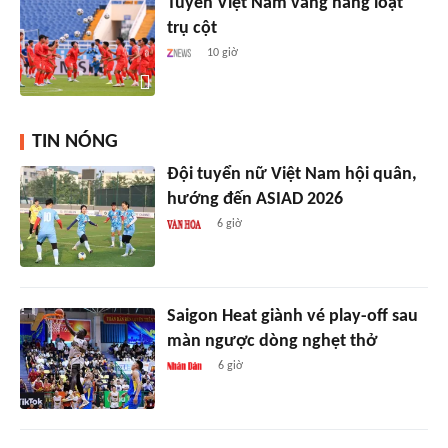
Tuyển Việt Nam vắng hàng loạt
trụ cột
10 giờ
TIN NÓNG
Đội tuyển nữ Việt Nam hội quân,
hướng đến ASIAD 2026
6 giờ
Saigon Heat giành vé play-off sau
màn ngược dòng nghẹt thở
6 giờ