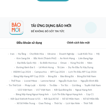
TẢI ỨNG DỤNG BÁO MỚI
ĐỂ KHÔNG BỎ SÓT TIN TỨC
Điều khoản sử dụng
Chính sách bảo mật
Iran
Hạ Tầng
Chợ Biên Hòa
Ukraine
Doanh Nghiệp
Luật Kiến Trúc
Mỹ
Kim Sang-Sik
Bắc Ninh (thành Phố)
An Ninh Mạng
Liên Bang Nga
Đại Biểu Quốc Hội
Eo Biển Hormuz
Oman
Vùng Thủ Đô
Năm
Đường Vành Đai 5
Lê Minh Hưng
Tô Lâm
Dự Án Đầu Tư Xây Dựng
ASEAN Cup 2026
Campuchia
AFF Cup 2026
Lịch Thi Đấu AFF Cup 2026
Bảng Xếp Hạng AFF Cup 2026
Bóng Đá
Báo Bóng Đá
Bóng Đá Việt Nam
Thể Thao
Lionel Messi
Lamine Yamal
Nguyễn Xuân Son
Nguyễn Đình Bắc
Tin Thế Giới
Pháp Luật
Xã Hội
Tin Bão
Tin Tức
Giá Vàng
Tuyển Việt Nam
U23 Việt Nam
U17 Việt Nam
Kết Quả Bóng Đá
Ngoại Hạng Anh
Bảng Xếp Hạng Ngoại Hạng Anh
Lịch Thi Đấu Ngoại Hạng Anh
Cúp C1
Kết Quả Vietlott Power 6/55
Kết Quả Xổ Số
Xổ Số Miền Nam
Xổ Số Miền Bắc
Xổ Số Miền Trung
Giao Thông
Thời Sự
Lịch Vạn Niên
Thời Tiết