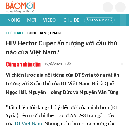
NÓNG
MỚI
VIDEO
CHỦ ĐỀ
#ASEAN Cup 2026
#Trí tuệ nhân tạo
#Mỹ - Iran
#Khám phá Việt Nam
THỂ THAO
BÓNG ĐÁ VIỆT NAM
#Khám phá thế giới
HLV Hector Cuper ấn tượng với cầu thủ
nào của Việt Nam?
19/6/2023
Gốc
Vị chiến lược gia nổi tiếng của ĐT Syria tỏ ra rất ấn
tượng với 3 cầu thủ của ĐT Việt Nam. Đó là Quế
Ngọc Hải, Nguyễn Hoàng Đức và Nguyễn Văn Tùng.
"Tất nhiên tôi đang chú ý đến đội của mình hơn (ĐT
Syria) nên mới chỉ theo dõi được 2-3 trận gần đây
của
ĐT Việt Nam
. Nhưng nếu cần chỉ ra những cầu