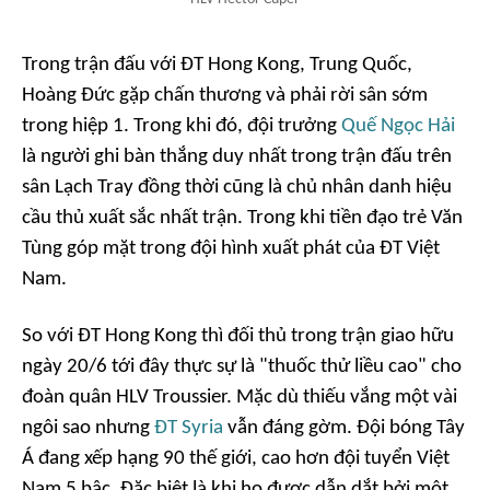
Trong trận đấu với ĐT Hong Kong, Trung Quốc,
Hoàng Đức gặp chấn thương và phải rời sân sớm
trong hiệp 1. Trong khi đó, đội trưởng
Quế Ngọc Hải
là người ghi bàn thắng duy nhất trong trận đấu trên
sân Lạch Tray đồng thời cũng là chủ nhân danh hiệu
cầu thủ xuất sắc nhất trận. Trong khi tiền đạo trẻ Văn
Tùng góp mặt trong đội hình xuất phát của ĐT Việt
Nam.
So với ĐT Hong Kong thì đối thủ trong trận giao hữu
ngày 20/6 tới đây thực sự là "thuốc thử liều cao" cho
đoàn quân HLV Troussier. Mặc dù thiếu vắng một vài
ngôi sao nhưng
ĐT Syria
vẫn đáng gờm. Đội bóng Tây
Á đang xếp hạng 90 thế giới, cao hơn đội tuyển Việt
Nam 5 bậc. Đặc biệt là khi họ được dẫn dắt bởi một