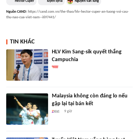
Héctor Cúper
Tuyển Syria
Nguyễn Văn Tùng
Nguồn
CAND
:
https://cand.com.vn/the-thao/hlv-hector-cuper-an-tuong-voi-cau-
thu-nao-cua-viet-nam--i697441/
TIN KHÁC
HLV Kim Sang-sik quyết thắng
Campuchia
Malaysia không còn đáng lo nếu
gặp lại tại bán kết
9 giờ