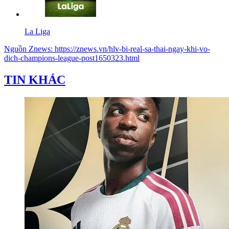
La Liga
Nguồn
Znews
:
https://znews.vn/hlv-bi-real-sa-thai-ngay-khi-vo-
dich-champions-league-post1650323.html
TIN KHÁC