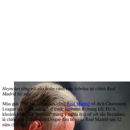
Heynckes từng rơi vào hoàn cảnh của Arbeloa tại chính Real
Madrid lúc này.
Mùa giải 1997/98, Heynckes cùng
Real Madrid
vô địch Champions
League sau chiến thắng 1-0 trước Juventus ở chung kết. Đó là
khoảnh khắc "La Septima" mang ý nghĩa lịch sử với sân Bernabeu,
là chiếc cúp Champions League đầu tiên của Real Madrid sau 32
năm chờ đợi.