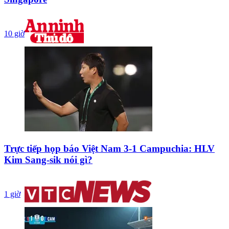
10 giờ
Trực tiếp họp báo Việt Nam 3-1 Campuchia: HLV
Kim Sang-sik nói gì?
1 giờ