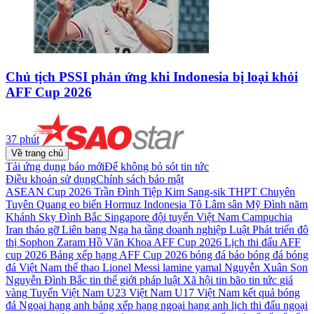
Chủ tịch PSSI phản ứng khi Indonesia bị loại khỏi
AFF Cup 2026
37 phút
Về trang chủ
Tải ứng dụng báo mới
Để không bỏ sót tin tức
Điều khoản sử dụng
Chính sách bảo mật
ASEAN Cup 2026
Trần Đình Tiệp
Kim Sang-sik
THPT Chuyên
Tuyên Quang
eo biển Hormuz
Indonesia
Tô Lâm
sân Mỹ Đình
năm
Khánh Sky
Đình Bắc
Singapore
đội tuyển Việt Nam
Campuchia
Iran
tháo gỡ
Liên bang Nga
hạ tầng
doanh nghiệp
Luật Phát triển đô
thị
Sophon Zaram
Hồ Văn Khoa
AFF Cup 2026
Lịch thi đấu AFF
cup 2026
Bảng xếp hạng AFF Cup 2026
bóng đá
báo bóng đá
bóng
đá Việt Nam
thể thao
Lionel Messi
lamine yamal
Nguyễn Xuân Son
Nguyễn Đình Bắc
tin thế giới
pháp luật
Xã hội
tin bão
tin tức
giá
vàng
Tuyển Việt Nam
U23 Việt Nam
U17 Việt Nam
kết quả bóng
đá
Ngoại hạng anh
bảng xếp hạng ngoại hạng anh
lịch thi đấu ngoại