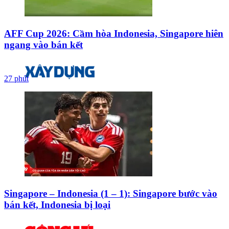
AFF Cup 2026: Cầm hòa Indonesia, Singapore hiên
ngang vào bán kết
27 phút
Singapore – Indonesia (1 – 1): Singapore bước vào
bán kết, Indonesia bị loại