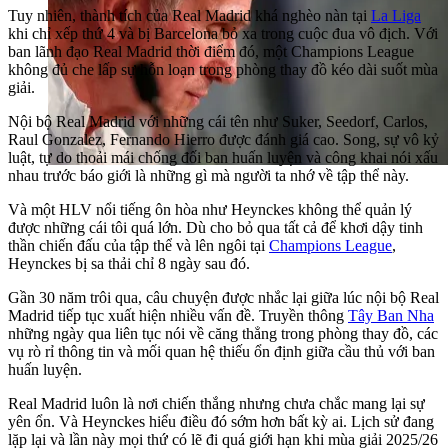
Tuy nhiên, thành tích của Real Madrid khá nghèo nàn tại
La Liga
khi chỉ xếp thứ 4 và bị Barcelona bỏ xa trong cuộc đua vô địch. Với
ban lãnh đạo Real Madrid thời điểm đó, một Champions League
không đủ che lấp sự hỗn loạn trong phòng thay đồ kéo dài suốt mùa
giải.
Nội bộ Real Madrid với những cái tên như Suker, Seedorf, Carlos,
Raul Gonzalez, Fernando Hierro được đánh giá cao. Song, sự vô kỷ
luật, tự do thoải mái chống đối ban huấn luyện và công khai nói xấu
nhau trước báo giới là những gì mà người ta nhớ về tập thể này.
Và một HLV nổi tiếng ôn hòa như Heynckes không thể quản lý
được những cái tôi quá lớn. Dù cho bỏ qua tất cả để khơi dậy tinh
thần chiến đấu của tập thể và lên ngôi tại
Champions League
,
Heynckes bị sa thải chỉ 8 ngày sau đó.
Gần 30 năm trôi qua, câu chuyện được nhắc lại giữa lúc nội bộ Real
Madrid tiếp tục xuất hiện nhiều vấn đề. Truyền thông
Tây Ban Nha
những ngày qua liên tục nói về căng thẳng trong phòng thay đồ, các
vụ rò rỉ thông tin và mối quan hệ thiếu ổn định giữa cầu thủ với ban
huấn luyện.
Real Madrid luôn là nơi chiến thắng nhưng chưa chắc mang lại sự
yên ổn. Và Heynckes hiểu điều đó sớm hơn bất kỳ ai. Lịch sử đang
lặp lại và lần này mọi thứ có lẽ đi quá giới hạn khi mùa giải 2025/26