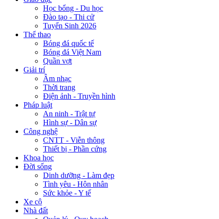
Học bổng - Du học
Đào tạo - Thi cử
Tuyển Sinh 2026
Thể thao
Bóng đá quốc tế
Bóng đá Việt Nam
Quần vợt
Giải trí
Âm nhạc
Thời trang
Điện ảnh - Truyền hình
Pháp luật
An ninh - Trật tự
Hình sự - Dân sự
Công nghệ
CNTT - Viễn thông
Thiết bị - Phần cứng
Khoa học
Đời sống
Dinh dưỡng - Làm đẹp
Tình yêu - Hôn nhân
Sức khỏe - Y tế
Xe cộ
Nhà đất