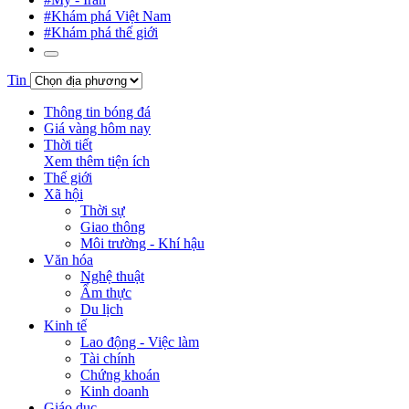
#Khám phá Việt Nam
#Khám phá thế giới
Tin
Thông tin bóng đá
Giá vàng hôm nay
Thời tiết
Xem thêm tiện ích
Thế giới
Xã hội
Thời sự
Giao thông
Môi trường - Khí hậu
Văn hóa
Nghệ thuật
Ẩm thực
Du lịch
Kinh tế
Lao động - Việc làm
Tài chính
Chứng khoán
Kinh doanh
Giáo dục