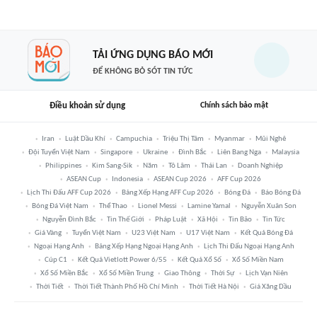
TẢI ỨNG DỤNG BÁO MỚI
ĐỂ KHÔNG BỎ SÓT TIN TỨC
Điều khoản sử dụng
Chính sách bảo mật
Iran
Luật Dầu Khí
Campuchia
Triệu Thị Tâm
Myanmar
Mũi Nghê
Đội Tuyển Việt Nam
Singapore
Ukraine
Đình Bắc
Liên Bang Nga
Malaysia
Philippines
Kim Sang-Sik
Năm
Tô Lâm
Thái Lan
Doanh Nghiệp
ASEAN Cup
Indonesia
ASEAN Cup 2026
AFF Cup 2026
Lịch Thi Đấu AFF Cup 2026
Bảng Xếp Hạng AFF Cup 2026
Bóng Đá
Báo Bóng Đá
Bóng Đá Việt Nam
Thể Thao
Lionel Messi
Lamine Yamal
Nguyễn Xuân Son
Nguyễn Đình Bắc
Tin Thế Giới
Pháp Luật
Xã Hội
Tin Bão
Tin Tức
Giá Vàng
Tuyển Việt Nam
U23 Việt Nam
U17 Việt Nam
Kết Quả Bóng Đá
Ngoại Hạng Anh
Bảng Xếp Hạng Ngoại Hạng Anh
Lịch Thi Đấu Ngoại Hạng Anh
Cúp C1
Kết Quả Vietlott Power 6/55
Kết Quả Xổ Số
Xổ Số Miền Nam
Xổ Số Miền Bắc
Xổ Số Miền Trung
Giao Thông
Thời Sự
Lịch Vạn Niên
Thời Tiết
Thời Tiết Thành Phố Hồ Chí Minh
Thời Tiết Hà Nội
Giá Xăng Dầu