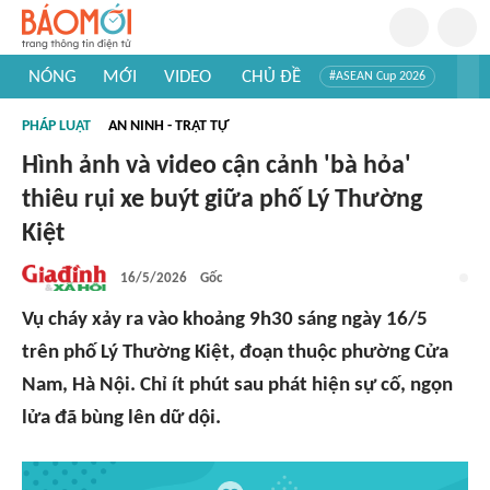
NÓNG
MỚI
VIDEO
CHỦ ĐỀ
#ASEAN Cup 2026
#Trí tuệ nhân tạo
#Mỹ - Iran
#Khám phá Việt Nam
PHÁP LUẬT
AN NINH - TRẬT TỰ
#Khám phá thế giới
Hình ảnh và video cận cảnh 'bà hỏa'
thiêu rụi xe buýt giữa phố Lý Thường
Kiệt
16/5/2026
Gốc
Vụ cháy xảy ra vào khoảng 9h30 sáng ngày 16/5
trên phố Lý Thường Kiệt, đoạn thuộc phường Cửa
Nam, Hà Nội. Chỉ ít phút sau phát hiện sự cố, ngọn
lửa đã bùng lên dữ dội.