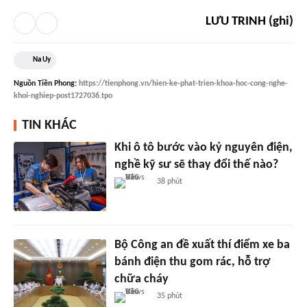
LƯU TRINH (ghi)
Na Uy
Nguồn
Tiền Phong
:
https://tienphong.vn/hien-ke-phat-trien-khoa-hoc-cong-nghe-
khoi-nghiep-post1727036.tpo
TIN KHÁC
Khi ô tô bước vào kỷ nguyên điện,
nghề kỹ sư sẽ thay đổi thế nào?
38 phút
Bộ Công an đề xuất thí điểm xe ba
bánh điện thu gom rác, hỗ trợ
chữa cháy
35 phút