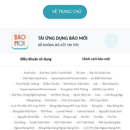
VỀ TRANG CHỦ
TẢI ỨNG DỤNG BÁO MỚI
ĐỂ KHÔNG BỎ SÓT TIN TỨC
Điều khoản sử dụng
Chính sách bảo mật
Australia
Đại Học Quốc Gia Hà Nội
Tô Lâm
Đại Sứ Quán Lào
Việt Nam-Australia
Saysomphone Phomvihane
Eo Biển Hormuz
Trịnh Khắc Cường
Điểm Chuẩn
Nhà Nước Việt Nam
Lào
Bão Dolphin
Xaysomphone Phomvihane
Trung Học Phổ Thông
ASEAN Cup 2026
Đại Học Công Nghệ Sydney
Lê Minh Hưng
Quốc Hội Lào
Iran
Liên Bang Nga
Nắng Nóng
Hai Nước
Chủ Tịch Quốc Hội
AFF Cup 2026
Lịch Thi Đấu AFF Cup 2026
Bảng Xếp Hạng AFF Cup 2026
Bóng Đá
Báo Bóng Đá
Bóng Đá Việt Nam
Thể Thao
Lionel Messi
Lamine Yamal
Nguyễn Xuân Son
Nguyễn Đình Bắc
Tin Thế Giới
Pháp Luật
Xã Hội
Tin Bão
Tin Tức
Giá Vàng
Tuyển Việt Nam
U23 Việt Nam
U17 Việt Nam
Kết Quả Bóng Đá
Ngoại Hạng Anh
Bảng Xếp Hạng Ngoại Hạng Anh
Lịch Thi Đấu Ngoại Hạng Anh