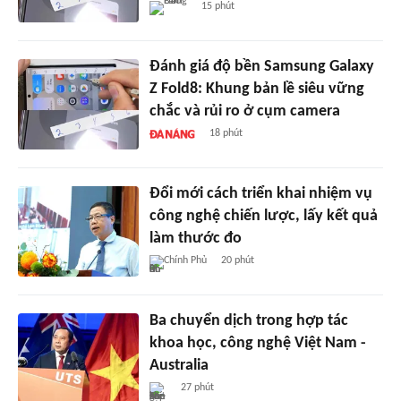
15 phút
Đánh giá độ bền Samsung Galaxy
Z Fold8: Khung bản lề siêu vững
chắc và rủi ro ở cụm camera
18 phút
Đổi mới cách triển khai nhiệm vụ
công nghệ chiến lược, lấy kết quả
làm thước đo
Chính Phủ
20 phút
Ba chuyển dịch trong hợp tác
khoa học, công nghệ Việt Nam -
Australia
27 phút