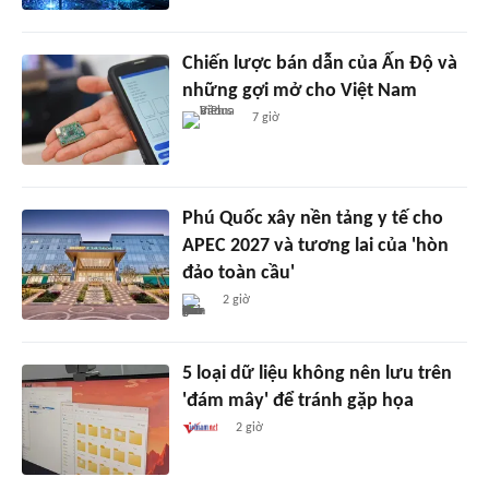
Chiến lược bán dẫn của Ấn Độ và
những gợi mở cho Việt Nam
7 giờ
Phú Quốc xây nền tảng y tế cho
APEC 2027 và tương lai của 'hòn
đảo toàn cầu'
2 giờ
5 loại dữ liệu không nên lưu trên
'đám mây' để tránh gặp họa
2 giờ