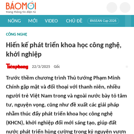
NÓNG
MỚI
VIDEO
CHỦ ĐỀ
#ASEAN Cup 2026
#Tuyển sinh đại học 2026
#Trí tuệ nhân tạo
#Mỹ - Iran
CÔNG NGHỆ
#Khám phá Việt Nam
#Khám phá thế giới
Hiến kế phát triển khoa học công nghệ,
khởi nghiệp
22/3/2025
Gốc
Trước thềm chương trình Thủ tướng Phạm Minh
Chính gặp mặt và đối thoại với thanh niên, nhiều
người trẻ Việt Nam trong và ngoài nước bày tỏ tâm
tư, nguyện vọng, cũng như đề xuất các giải pháp
nhằm thúc đẩy phát triển khoa học công nghệ
(KHCN), khởi nghiệp đổi mới sáng tạo, giúp đất
nước phát triển hùng cường trong kỷ nguyên vươn