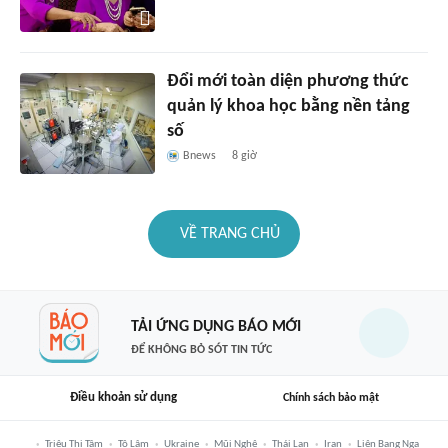
Đổi mới toàn diện phương thức
quản lý khoa học bằng nền tảng
số
Bnews
8 giờ
VỀ TRANG CHỦ
TẢI ỨNG DỤNG BÁO MỚI
ĐỂ KHÔNG BỎ SÓT TIN TỨC
Điều khoản sử dụng
Chính sách bảo mật
Triệu Thị Tâm
Tô Lâm
Ukraine
Mũi Nghê
Thái Lan
Iran
Liên Bang Nga