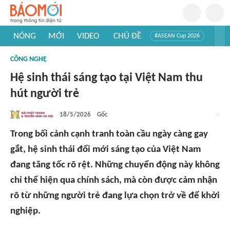
NÓNG
MỚI
VIDEO
CHỦ ĐỀ
#ASEAN Cup 2026
#Trí tuệ nhân tạo
#Mỹ - Iran
#Khám phá Việt Nam
CÔNG NGHỆ
#Khám phá thế giới
Hệ sinh thái sáng tạo tại Việt Nam thu
hút người trẻ
18/5/2026
Gốc
Trong bối cảnh cạnh tranh toàn cầu ngày càng gay
gắt, hệ sinh thái đổi mới sáng tạo của Việt Nam
đang tăng tốc rõ rệt. Những chuyển động này không
chỉ thể hiện qua chính sách, mà còn được cảm nhận
rõ từ những người trẻ đang lựa chọn trở về để khởi
nghiệp.