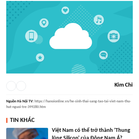
Kim Chi
Nguồn
Hà Nội TV
:
https://hanoionline.vn/he-sinh-thai-sang-tao-tai-viet-nam-thu-
hut-nguoi-tre-399280.htm
TIN KHÁC
Việt Nam có thể trở thành 'Thung
lũng Silicon' của Đông Nam Á?