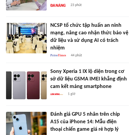
23 phút
NCSP tổ chức tập huấn an ninh
mạng, nâng cao nhận thức bảo vệ
dữ liệu và sử dụng AI có trách
nhiệm
44 phút
Sony Xperia 1 IX lộ diện trong cơ
sở dữ liệu GSMA IMEI khẳng định
cam kết mảng smartphone
1 giờ
Đánh giá GPU 5 nhân trên chip
A15 của iPhone 14: Mẫu điện
thoại chiến game giá rẻ hợp lý