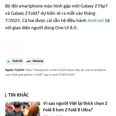
Bộ đôi smartphone màn hình gập mới Galaxy Z Flip7
và Galaxy Z Fold7 dự kiến sẽ ra mắt vào tháng
7/2025. Cả hai được cài sẵn hệ điều hành
Android
16
với giao diện người dùng One UI 8.0.
Android
Samsung
Nguồn
TG&VN
:
https://baoquocte.vn/he-lo-kich-thuoc-day-du-cua-smartphone-
man-hinh-gap-galaxy-z-fold7-sap-ra-mat-314070.html
TIN KHÁC
Vì sao người Việt lại thích chọn Z
Fold 8 hơn Z Fold 8 Ultra?