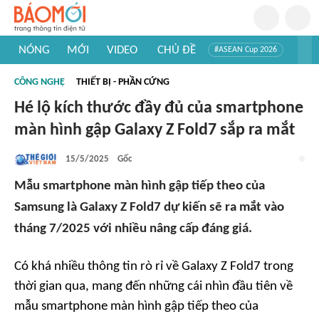
NÓNG
MỚI
VIDEO
CHỦ ĐỀ
#ASEAN Cup 2026
#Tuyển sinh đại học 2026
#Trí tuệ nhân tạo
#Mỹ - Iran
CÔNG NGHỆ
THIẾT BỊ - PHẦN CỨNG
#Khám phá Việt Nam
#Khám phá thế giới
Hé lộ kích thước đầy đủ của smartphone
màn hình gập Galaxy Z Fold7 sắp ra mắt
15/5/2025
Gốc
Mẫu smartphone màn hình gập tiếp theo của
Samsung là Galaxy Z Fold7 dự kiến sẽ ra mắt vào
tháng 7/2025 với nhiều nâng cấp đáng giá.
Có khá nhiều thông tin rò rỉ về Galaxy Z Fold7 trong
thời gian qua, mang đến những cái nhìn đầu tiên về
mẫu smartphone màn hình gập tiếp theo của