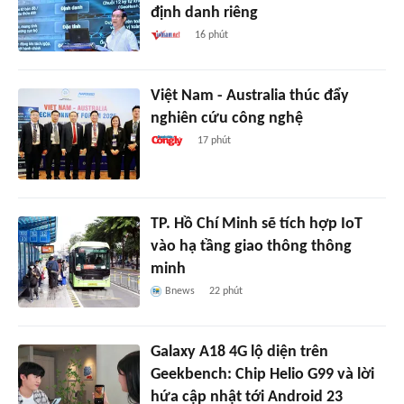
định danh riêng
16 phút
Việt Nam - Australia thúc đẩy
nghiên cứu công nghệ
17 phút
TP. Hồ Chí Minh sẽ tích hợp IoT
vào hạ tầng giao thông thông
minh
Bnews
22 phút
Galaxy A18 4G lộ diện trên
Geekbench: Chip Helio G99 và lời
hứa cập nhật tới Android 23