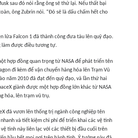
sk sau đó nói rằng ông sẽ thử lại. Nếu thất bại
toàn, ông Zubrin nói. “Đó sẽ là dấu chấm hết cho
n lửa Falcon 1 đã thành công đưa tàu lên quỹ đạo.
 làm được điều tương tự.
ột hợp đồng quan trọng từ NASA để phát triển tên
Dragon đi kèm để vận chuyển hàng hóa lên Trạm Vũ
vào năm 2010 đã đạt đến quỹ đạo, và lần thứ hai
SpaceX giành được một hợp đồng lớn khác từ NASA
g hóa, lên trạm vũ trụ.
ceX đã vươn lên thống trị ngành công nghiệp tên
hanh và tiết kiệm chi phí để triển khai các vệ tinh
 tinh này liên lạc với các thiết bị đầu cuối trên
 đến hầu hết mọi nơi trên hành tinh. Ý tưởng này đã