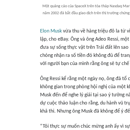
Một quảng cáo của SpaceX trên tòa tháp Nasdaq Mark
năm 2002 đã bắt đầu giao dịch trên thị trường chứn
Elon Musk
vừa thu về hàng triệu đô la từ 
lập, cho eBay. Ông và ông Adeo Ressi, một
đưa sự sống thực vật trên Trái đất lên sa
chóng nhận ra số tiền đó không đủ để trang
với người bạn của mình rằng ông sẽ tự chế 
Ông Ressi kể rằng một ngày nọ, ông đã tổ 
không gian trong phòng hội nghị của một k
Musk đến để nghe lý giải tại sao ý tưởng 
dự cuộc thảo luận cho rằng, du hành vũ trụ
khả thi. Nhưng ông Musk đã không để ý đế
“Tôi thực sự muốn chúc mừng anh ấy vì sự 