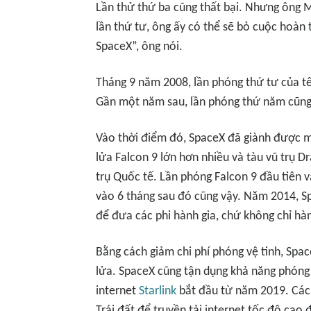
Lần thử thứ ba cũng thất bại. Nhưng ông Mu
lần thứ tư, ông ấy có thể sẽ bỏ cuộc hoàn 
SpaceX”, ông nói.
Tháng 9 năm 2008, lần phóng thứ tư của tê
Gần một năm sau, lần phóng thứ năm cũng
Vào thời điểm đó, SpaceX đã giành được m
lửa Falcon 9 lớn hơn nhiều và tàu vũ trụ 
trụ Quốc tế. Lần phóng Falcon 9 đầu tiên 
vào 6 tháng sau đó cũng vậy. Năm 2014, 
để đưa các phi hành gia, chứ không chỉ hàn
Bằng cách giảm chi phí phóng vệ tinh, Spa
lửa. SpaceX cũng tận dụng khả năng phóng n
internet
Starlink
bắt đầu từ năm 2019. Các vệ
Trái đất để truyền tải internet tốc độ cao