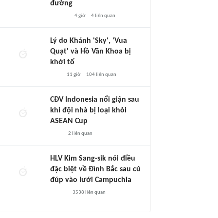
đường
4 giờ
4
liên quan
Lý do Khánh 'Sky', 'Vua
Quạt' và Hồ Văn Khoa bị
khởi tố
11 giờ
104
liên quan
CĐV Indonesia nổi giận sau
khi đội nhà bị loại khỏi
ASEAN Cup
2
liên quan
HLV Kim Sang-sik nói điều
đặc biệt về Đình Bắc sau cú
đúp vào lưới Campuchia
3538
liên quan