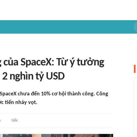
g của SpaceX: Từ ý tưởng
á 2 nghìn tỷ USD
 SpaceX chưa đến 10% cơ hội thành công. Công
c tiến nhảy vọt.
n
Gốc