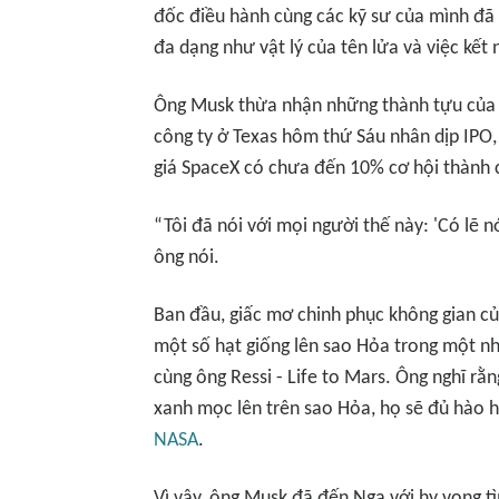
đốc điều hành cùng các kỹ sư của mình đã 
đa dạng như vật lý của tên lửa và việc kết 
Ông Musk thừa nhận những thành tựu của Sp
công ty ở Texas hôm thứ Sáu nhân dịp IPO,
giá SpaceX có chưa đến 10% cơ hội thành 
“Tôi đã nói với mọi người thế này: 'Có lẽ 
ông nói.
Ban đầu, giấc mơ chinh phục không gian củ
một số hạt giống lên sao Hỏa trong một n
cùng ông Ressi - Life to Mars. Ông nghĩ r
xanh mọc lên trên sao Hỏa, họ sẽ đủ hào 
NASA
.
Vì vậy, ông Musk đã đến Nga với hy vọng t