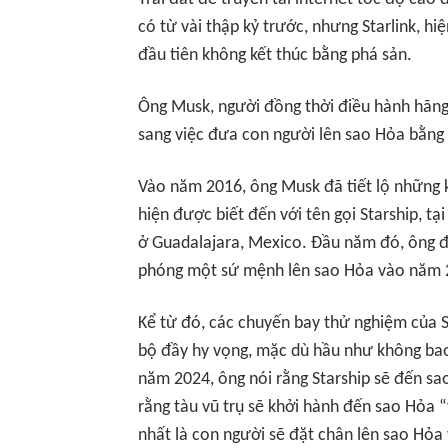
có từ vài thập kỷ trước, nhưng Starlink, h
đầu tiên không kết thúc bằng phá sản.
Ông Musk, người đồng thời điều hành hãng 
sang việc đưa con người lên sao Hỏa bằng 
Vào năm 2016, ông Musk đã tiết lộ những 
hiện được biết đến với tên gọi Starship, t
ở Guadalajara, Mexico. Đầu năm đó, ông đã
phóng một sứ mệnh lên sao Hỏa vào năm 
Kể từ đó, các chuyến bay thử nghiệm của 
bộ đầy hy vọng, mặc dù hầu như không ba
năm 2024, ông nói rằng Starship sẽ đến s
rằng tàu vũ trụ sẽ khởi hành đến sao Hỏa “
nhất là con người sẽ đặt chân lên sao Hỏ