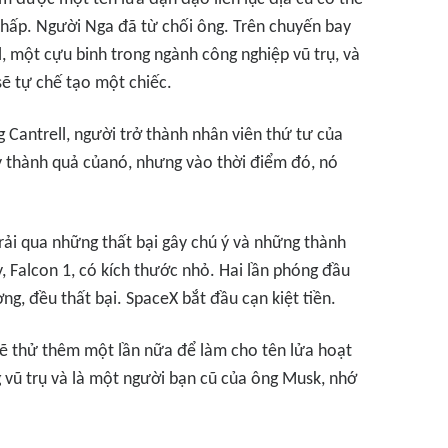
 thấp. Người Nga đã từ chối ông. Trên chuyến bay
, một cựu binh trong ngành công nghiệp vũ trụ, và
sẽ tự chế tạo một chiếc.
 Cantrell, người trở thành nhân viên thứ tư của
y thành quả củanó, nhưng vào thời điểm đó, nó
ải qua những thất bại gây chú ý và những thành
y, Falcon 1, có kích thước nhỏ. Hai lần phóng đầu
ng, đều thất bại. SpaceX bắt đầu cạn kiệt tiền.
sẽ thử thêm một lần nữa để làm cho tên lửa hoạt
 vũ trụ và là một người bạn cũ của ông Musk, nhớ