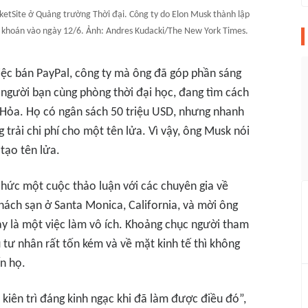
etSite ở Quảng trường Thời đại. Công ty do Elon Musk thành lập
g khoán vào ngày 12/6. Ảnh: Andres Kudacki/The New York Times.
việc bán PayPal, công ty mà ông đã góp phần sáng
 người bạn cùng phòng thời đại học, đang tìm cách
o Hỏa. Họ có ngân sách 50 triệu USD, nhưng nhanh
 trải chi phí cho một tên lửa. Vì vậy, ông Musk nói
tạo tên lửa.
chức một cuộc thảo luận với các chuyên gia về
hách sạn ở Santa Monica, California, và mời ông
này là một việc làm vô ích. Khoảng chục người tham
 tư nhân rất tốn kém và về mặt kinh tế thì không
n họ.
kiên trì đáng kinh ngạc khi đã làm được điều đó”,