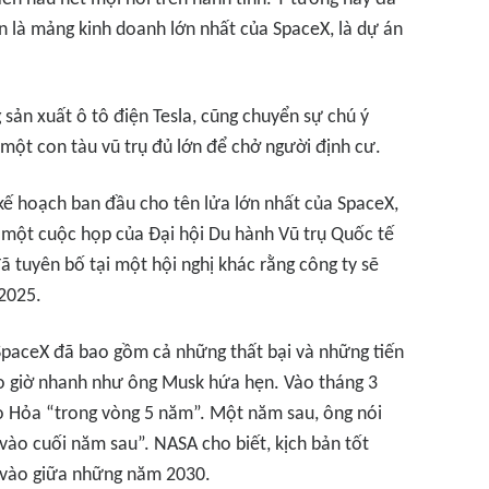
iện là mảng kinh doanh lớn nhất của SpaceX, là dự án
sản xuất ô tô điện Tesla, cũng chuyển sự chú ý
một con tàu vũ trụ đủ lớn để chở người định cư.
kế hoạch ban đầu cho tên lửa lớn nhất của SpaceX,
ại một cuộc họp của Đại hội Du hành Vũ trụ Quốc tế
 tuyên bố tại một hội nghị khác rằng công ty sẽ
2025.
SpaceX đã bao gồm cả những thất bại và những tiến
o giờ nhanh như ông Musk hứa hẹn. Vào tháng 3
ao Hỏa “trong vòng 5 năm”. Một năm sau, ông nói
vào cuối năm sau”. NASA cho biết, kịch bản tốt
a vào giữa những năm 2030.