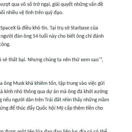
vượt qua vô số trở ngại, giải quyết những vấn đề
nối nhiều vệ tinh trên quỹ đạo.
aceX là điều khó tin. Tại trụ sở Starbase của
 người đàn ông 54 tuổi này cho biết ông chỉ đánh
công.
nó sẽ thất bại. Nhưng chúng ta nên thử xem sao'”,
a ông Musk khá khiêm tốn, tập trung vào việc gửi
hà kính nhỏ thông qua dự án mà ông đã khởi xướng
ằng nếu người dân trên Trái đất nhìn thấy những mầm
hứng để thúc đẩy Quốc hội Mỹ cấp thêm tiền cho
ìm được một tên lửa đạn đạo liên lục địa cũ có thể