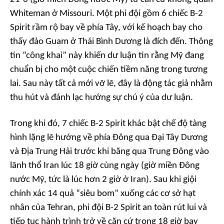
Whiteman ở Missouri. Một phi đội gồm 6 chiếc B-2
Spirit rầm rộ bay về phía Tây, với kế hoạch bay cho
thấy đảo Guam ở Thái Bình Dương là đích đến. Thông
tin “công khai” này khiến dư luận tin rằng Mỹ đang
chuẩn bị cho một cuộc chiến tiềm năng trong tương
lai. Sau này tất cả mới vỡ lẽ, đây là động tác giả nhằm
thu hút và đánh lạc hướng sự chú ý của dư luận.
Trong khi đó, 7 chiếc B-2 Spirit khác bật chế độ tàng
hình lặng lẽ hướng về phía Đông qua Đại Tây Dương
và Địa Trung Hải trước khi băng qua Trung Đông vào
lãnh thổ Iran lúc 18 giờ cùng ngày (giờ miền Đông
nước Mỹ, tức là lúc hơn 2 giờ ở Iran). Sau khi giội
chính xác 14 quả “siêu bom” xuống các cơ sở hạt
nhân của Tehran, phi đội B-2 Spirit an toàn rút lui và
tiếp tục hành trình trở về căn cứ trong 18 giờ bay