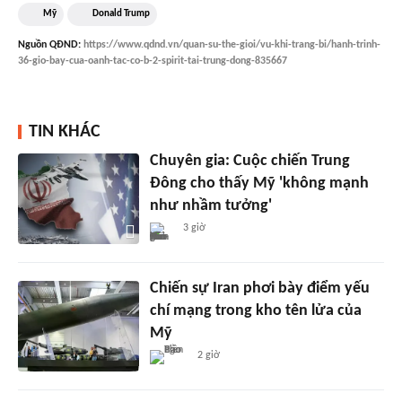
Mỹ
Donald Trump
Nguồn
QĐND
:
https://www.qdnd.vn/quan-su-the-gioi/vu-khi-trang-bi/hanh-trinh-
36-gio-bay-cua-oanh-tac-co-b-2-spirit-tai-trung-dong-835667
TIN KHÁC
Chuyên gia: Cuộc chiến Trung
Đông cho thấy Mỹ 'không mạnh
như nhầm tưởng'
3 giờ
Chiến sự Iran phơi bày điểm yếu
chí mạng trong kho tên lửa của
Mỹ
2 giờ