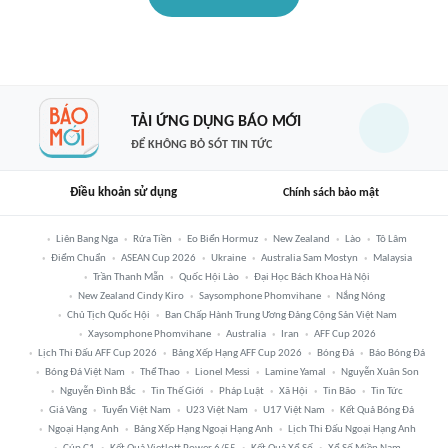
TẢI ỨNG DỤNG BÁO MỚI
ĐỂ KHÔNG BỎ SÓT TIN TỨC
Điều khoản sử dụng
Chính sách bảo mật
Liên Bang Nga
Rửa Tiền
Eo Biển Hormuz
New Zealand
Lào
Tô Lâm
Điểm Chuẩn
ASEAN Cup 2026
Ukraine
Australia Sam Mostyn
Malaysia
Trần Thanh Mẫn
Quốc Hội Lào
Đại Học Bách Khoa Hà Nội
New Zealand Cindy Kiro
Saysomphone Phomvihane
Nắng Nóng
Chủ Tịch Quốc Hội
Ban Chấp Hành Trung Ương Đảng Cộng Sản Việt Nam
Xaysomphone Phomvihane
Australia
Iran
AFF Cup 2026
Lịch Thi Đấu AFF Cup 2026
Bảng Xếp Hạng AFF Cup 2026
Bóng Đá
Báo Bóng Đá
Bóng Đá Việt Nam
Thể Thao
Lionel Messi
Lamine Yamal
Nguyễn Xuân Son
Nguyễn Đình Bắc
Tin Thế Giới
Pháp Luật
Xã Hội
Tin Bão
Tin Tức
Giá Vàng
Tuyển Việt Nam
U23 Việt Nam
U17 Việt Nam
Kết Quả Bóng Đá
Ngoại Hạng Anh
Bảng Xếp Hạng Ngoại Hạng Anh
Lịch Thi Đấu Ngoại Hạng Anh