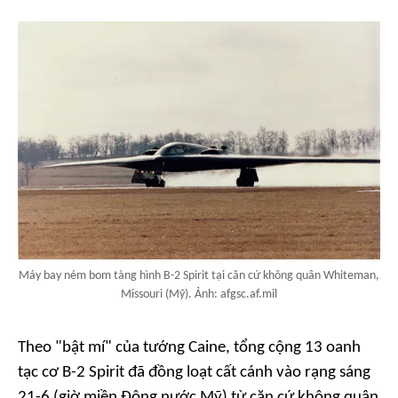
Máy bay ném bom tàng hình B-2 Spirit tại căn cứ không quân Whiteman,
Missouri (Mỹ). Ảnh: afgsc.af.mil
Theo "bật mí" của tướng Caine, tổng cộng 13 oanh
tạc cơ B-2 Spirit đã đồng loạt cất cánh vào rạng sáng
21-6 (giờ miền Đông nước Mỹ) từ căn cứ không quân