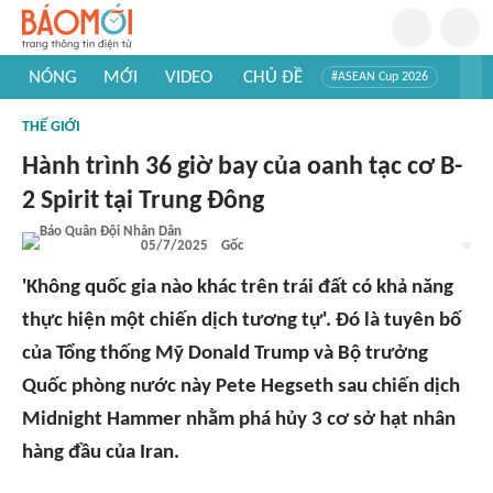
NÓNG
MỚI
VIDEO
CHỦ ĐỀ
#ASEAN Cup 2026
#Trí tuệ nhân tạo
#Mỹ - Iran
#Khám phá Việt Nam
THẾ GIỚI
#Khám phá thế giới
Hành trình 36 giờ bay của oanh tạc cơ B-
2 Spirit tại Trung Đông
05/7/2025
Gốc
'Không quốc gia nào khác trên trái đất có khả năng
thực hiện một chiến dịch tương tự'. Đó là tuyên bố
của Tổng thống Mỹ Donald Trump và Bộ trưởng
Quốc phòng nước này Pete Hegseth sau chiến dịch
Midnight Hammer nhằm phá hủy 3 cơ sở hạt nhân
hàng đầu của Iran.