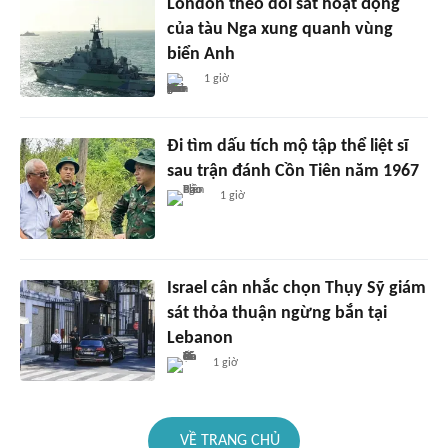
London theo dõi sát hoạt động
của tàu Nga xung quanh vùng
biển Anh
1 giờ
Đi tìm dấu tích mộ tập thể liệt sĩ
sau trận đánh Cồn Tiên năm 1967
1 giờ
Israel cân nhắc chọn Thụy Sỹ giám
sát thỏa thuận ngừng bắn tại
Lebanon
1 giờ
VỀ TRANG CHỦ