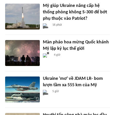
Mỹ giúp Ukraine nâng cấp hệ
thống phòng không S-300 để bớt
phụ thuộc vào Patriot?
16 phút
Màn pháo hoa mừng Quốc khánh
Mỹ lập kỷ lục thế giới
4 giờ
Ukraine 'mơ' về JDAM LR- bom
lượn tầm xa 555 km của Mỹ
5 giờ